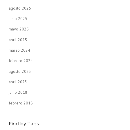
agosto 2025
junio 2025
mayo 2025
abril 2025
marzo 2024
febrero 2024
agosto 2023
abril 2023
junio 2018
febrero 2018
Find by Tags