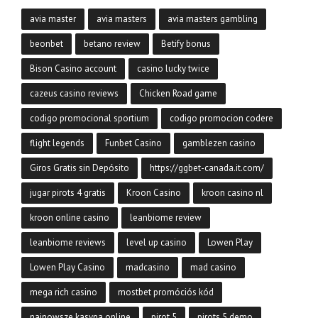
avia master
avia masters
avia masters gambling
beonbet
betano review
Betify bonus
Bison Casino account
casino lucky twice
cazeus casino reviews
Chicken Road game
codigo promocional sportium
codigo promocion codere
flight legends
Funbet Casino
gamblezen casino
Giros Gratis sin Depósito
https://ggbet-canada.it.com/
jugar pirots 4 gratis
Kroon Casino
kroon casino nl
kroon online casino
leanbiome review
leanbiome reviews
level up casino
Lowen Play
Lowen Play Casino
madcasino
mad casino
mega rich casino
mostbet promóciós kód
najnowsze kasyna online
pirot 5
pirots 5 demo