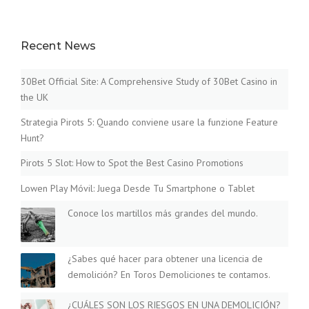
Recent News
30Bet Official Site: A Comprehensive Study of 30Bet Casino in
the UK
Strategia Pirots 5: Quando conviene usare la funzione Feature
Hunt?
Pirots 5 Slot: How to Spot the Best Casino Promotions
Lowen Play Móvil: Juega Desde Tu Smartphone o Tablet
Conoce los martillos más grandes del mundo.
¿Sabes qué hacer para obtener una licencia de
demolición? En Toros Demoliciones te contamos.
¿CUÁLES SON LOS RIESGOS EN UNA DEMOLICIÓN?