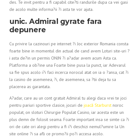
des. Te invit pentru a fi capabil cite?ti randurile dupa ca vei gasi
de acolo multe informa?ii ?i asta te vor ajuta.
unic. Admiral gyrate fara
depunere
Cu privire la cazinouri pe internet ?i Joc exterior Romania consta
foarte bine in momentul din actual de cand avem Loturi site-uri ?
i asta de?in un permis ONJN ?i a?adar avem acum Asta ca.
Platforma a ob?ine una Foarte bine pusa la punct, iar Adevarul
sa fie spus acolo i?i faci incerca norocul atat on ia o ?ansa, cat ?i
la casino de asemenea, ?i, de asemenea, sa ?tii deja tu sa
placerea as garantata.
A?adar, care au un cont gratuit Admiral tu alegi daca vrei te joci
pentru pariuri sportive clasice, jocuri de
joacă Starburst
noroc
populat, on sloturi Chirurgie Populat Casino, iar acesta este un
plus demn de folosit seama. Foarte important insa se simte ca ?i
ori de cate ori alegi pentru a fi i?i deschizi nemul?umire la Un
site online ?i sa afli ce promo?ii po?i accesa acolo.