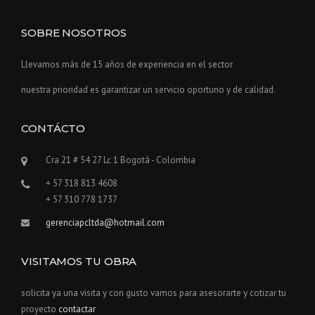
SOBRE NOSOTROS
Llevamos más de 15 años de experiencia en el sector
nuestra prioridad es garantizar un servicio oportuno y de calidad.
CONTÁCTO
Cra 21 # 54 27 Lc 1 Bogotá - Colombia
+ 57 318 813 4608
+ 57 310 778 1737
gerenciapcltda@hotmail.com
VISITAMOS TU OBRA
solicita ya una visita y con gusto vamos para asesorarte y cotizar tu
proyecto
contactar