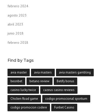
febrero 2024
agosto 2023
abril 2023
junio 2018
febrero 2018
Find by Tags
avia master
avia masters
avia masters gambling
beonbet
betano review
Betify bonus
casino lucky twice
cazeus casino reviews
Chicken Road game
codigo promocional sportium
codigo promocion codere
Funbet Casino