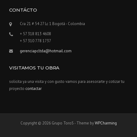
CONTÁCTO
Cra 21 # 54 27 Lc 1 Bogotá - Colombia
+ 57 318 813 4608
+ 57 310 778 1737
gerenciapcltda@hotmail.com
VISITAMOS TU OBRA
solicita ya una visita y con gusto vamos para asesorarte y cotizar tu
proyecto
contactar
Copyright © 2026 Grupo ToroS - Theme by
WPCharming