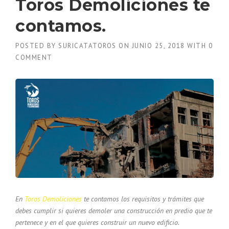
Toros Demoliciones te
contamos.
POSTED BY
SURICATATOROS
ON
JUNIO 25, 2018
WITH
0
COMMENT
En
Toros Demoliciones
te contamos los requisitos y trámites que
debes cumplir si quieres demoler una construcción en predio que te
pertenece y en el que quieres construir un nuevo edificio.