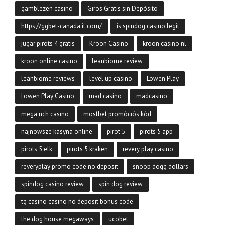
gamblezen casino
Giros Gratis sin Depósito
https://ggbet-canada.it.com/
is spindog casino legit
jugar pirots 4 gratis
Kroon Casino
kroon casino nl
kroon online casino
leanbiome review
leanbiome reviews
level up casino
Lowen Play
Lowen Play Casino
mad casino
madcasino
mega rich casino
mostbet promóciós kód
najnowsze kasyna online
pirot 5
pirots 5 app
pirots 5 elk
pirots 5 kraken
revery play casino
reveryplay promo code no deposit
snoop dogg dollars
spindog casino review
spin dog review
tg casino casino no deposit bonus code
the dog house megaways
ucobet