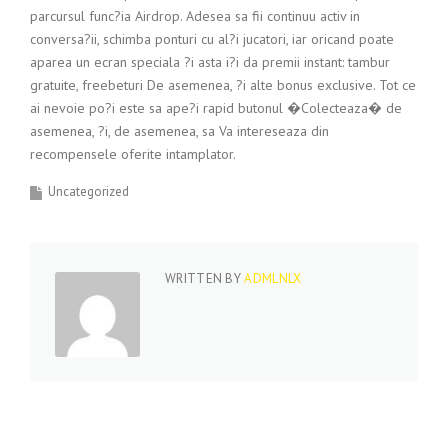
parcursul func?ia Airdrop. Adesea sa fii continuu activ in
conversa?ii, schimba ponturi cu al?i jucatori, iar oricand poate
aparea un ecran speciala ?i asta i?i da premii instant: tambur
gratuite, freebeturi De asemenea, ?i alte bonus exclusive. Tot ce
ai nevoie po?i este sa ape?i rapid butonul �Colecteaza� de
asemenea, ?i, de asemenea, sa Va intereseaza din
recompensele oferite intamplator.
Uncategorized
WRITTEN BY
ADMLNLX