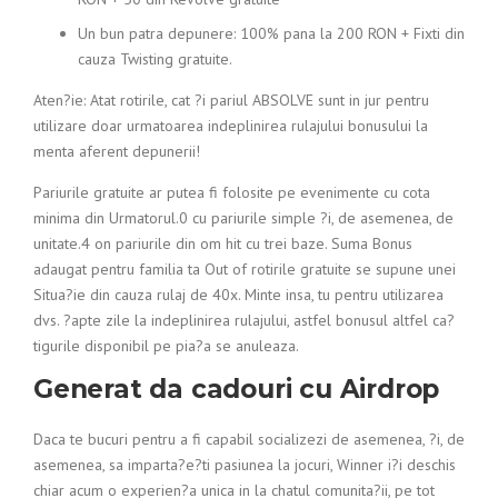
Un bun patra depunere: 100% pana la 200 RON + Fixti din
cauza Twisting gratuite.
Aten?ie: Atat rotirile, cat ?i pariul ABSOLVE sunt in jur pentru
utilizare doar urmatoarea indeplinirea rulajului bonusului la
menta aferent depunerii!
Pariurile gratuite ar putea fi folosite pe evenimente cu cota
minima din Urmatorul.0 cu pariurile simple ?i, de asemenea, de
unitate.4 on pariurile din om hit cu trei baze. Suma Bonus
adaugat pentru familia ta Out of rotirile gratuite se supune unei
Situa?ie din cauza rulaj de 40x. Minte insa, tu pentru utilizarea
dvs. ?apte zile la indeplinirea rulajului, astfel bonusul altfel ca?
tigurile disponibil pe pia?a se anuleaza.
Generat da cadouri cu Airdrop
Daca te bucuri pentru a fi capabil socializezi de asemenea, ?i, de
asemenea, sa imparta?e?ti pasiunea la jocuri, Winner i?i deschis
chiar acum o experien?a unica in la chatul comunita?ii, pe tot