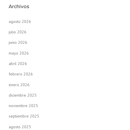
Archivos
agosto 2026
julio 2026
junio 2026
mayo 2026
abril 2026
febrero 2026
enero 2026
diciembre 2025
noviembre 2025
septiembre 2025
agosto 2025