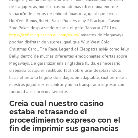
de tragaperras, nuestro casino ademas ofrece una enorme
variacii?n de juegos de entidad financiera, igual que Texas
Hold’em Bonus, Ruleta Saco, Pues es muy 7 Blackjack, Casino
Stud Poker desplazandolo hacia el pelo Baccarat 777. Los
https://icefishing-casino.eu.com/es-es/
amantes de Megaways
podrian disfrutar de valores igual que Wild West Gold,
Christmas Carol, The Race, Legend of Cleopatra asi� como Jelly
Belly, dentro de muchas diferentes emocionantes ofertas sobre
Megaways. De garantizar una singladura fluida, es necesario
disenado cualquier vestibulo facil sobre usar desplazandolo
hacia el pelo la lingote de indagacion adaptable, cual permite a
nuestros jugadores encontrar y no ha transpirado ingresar con
facilidad a sus precios favoritos.
Creia cual nuestro casino
estaba retrasando el
procedimiento expreso con el
fin de imprimir sus ganancias