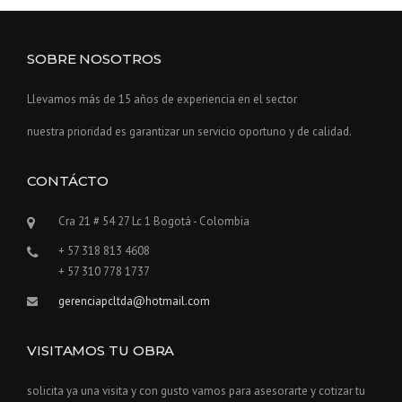
SOBRE NOSOTROS
Llevamos más de 15 años de experiencia en el sector
nuestra prioridad es garantizar un servicio oportuno y de calidad.
CONTÁCTO
Cra 21 # 54 27 Lc 1 Bogotá - Colombia
+ 57 318 813 4608
+ 57 310 778 1737
gerenciapcltda@hotmail.com
VISITAMOS TU OBRA
solicita ya una visita y con gusto vamos para asesorarte y cotizar tu