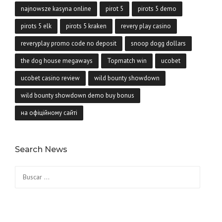
najnowsze kasyna online
pirot 5
pirots 5 demo
pirots 5 elk
pirots 5 kraken
revery play casino
reveryplay promo code no deposit
snoop dogg dollars
the dog house megaways
Topmatch win
ucobet
ucobet casino review
wild bounty showdown
wild bounty showdown demo buy bonus
на офіційному сайті
Search News
Buscar: