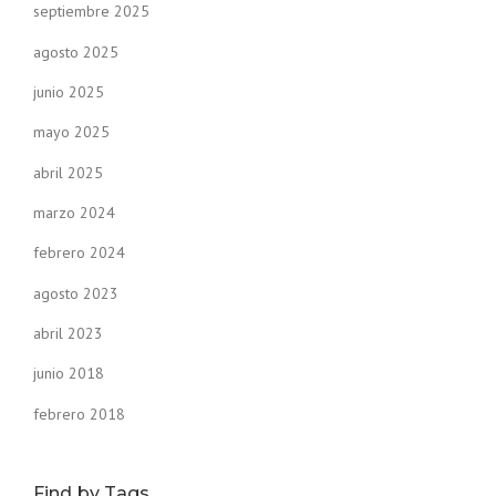
septiembre 2025
agosto 2025
junio 2025
mayo 2025
abril 2025
marzo 2024
febrero 2024
agosto 2023
abril 2023
junio 2018
febrero 2018
Find by Tags