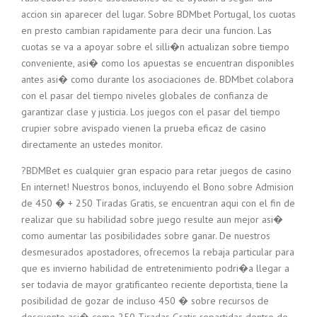
accion sin aparecer del lugar. Sobre BDMbet Portugal, los cuotas
en presto cambian rapidamente para decir una funcion. Las
cuotas se va a apoyar sobre el silli�n actualizan sobre tiempo
conveniente, asi� como los apuestas se encuentran disponibles
antes asi� como durante los asociaciones de. BDMbet colabora
con el pasar del tiempo niveles globales de confianza de
garantizar clase y justicia. Los juegos con el pasar del tiempo
crupier sobre avispado vienen la prueba eficaz de casino
directamente an ustedes monitor.
?BDMBet es cualquier gran espacio para retar juegos de casino
En internet! Nuestros bonos, incluyendo el Bono sobre Admision
de 450 � + 250 Tiradas Gratis, se encuentran aqui con el fin de
realizar que su habilidad sobre juego resulte aun mejor asi�
como aumentar las posibilidades sobre ganar. De nuestros
desmesurados apostadores, ofrecemos la rebaja particular para
que es invierno habilidad de entretenimiento podri�a llegar a
ser todavia de mayor gratificanteo reciente deportista, tiene la
posibilidad de gozar de incluso 450 � sobre recursos de