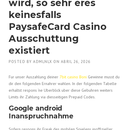
wird, so sehr eres
keinesfalls
PaysafeCard Casino
Ausschuttung
existiert
POSTED BY
ADMLNLX
ON
ABRIL 26, 2026
Fur unser Auszahlung deiner
7bit casino Boni
Gewinne musst du
dir den folgenden Ernahrer wahlen. In der folgenden Tabelle
erhaltst respons ‘ne Uberblick uber diese Gebuhren weiters
Limits ihr Zahlung via diesseitigen Prepaid Codes.
Google android
Inanspruchnahme
Sofern respons ihr Freak des mobilen Spielens inoffizieller