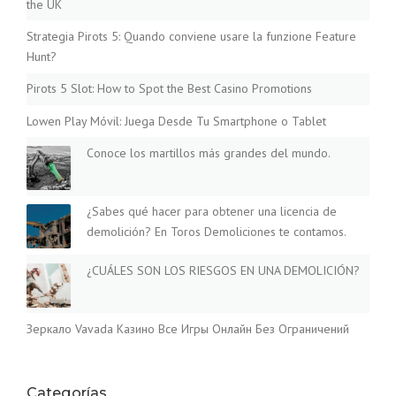
the UK
Strategia Pirots 5: Quando conviene usare la funzione Feature
Hunt?
Pirots 5 Slot: How to Spot the Best Casino Promotions
Lowen Play Móvil: Juega Desde Tu Smartphone o Tablet
Conoce los martillos más grandes del mundo.
¿Sabes qué hacer para obtener una licencia de
demolición? En Toros Demoliciones te contamos.
¿CUÁLES SON LOS RIESGOS EN UNA DEMOLICIÓN?
Зеркало Vavada Казино Все Игры Онлайн Без Ограничений
Categorías