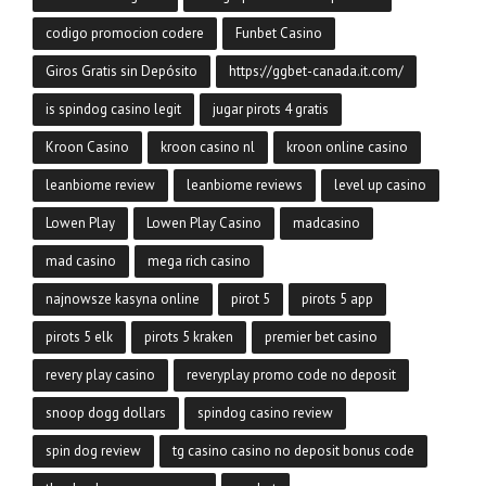
codigo promocion codere
Funbet Casino
Giros Gratis sin Depósito
https://ggbet-canada.it.com/
is spindog casino legit
jugar pirots 4 gratis
Kroon Casino
kroon casino nl
kroon online casino
leanbiome review
leanbiome reviews
level up casino
Lowen Play
Lowen Play Casino
madcasino
mad casino
mega rich casino
najnowsze kasyna online
pirot 5
pirots 5 app
pirots 5 elk
pirots 5 kraken
premier bet casino
revery play casino
reveryplay promo code no deposit
snoop dogg dollars
spindog casino review
spin dog review
tg casino casino no deposit bonus code