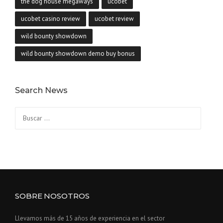
the dog house megaways
ucobet
ucobet casino review
ucobet review
wild bounty showdown
wild bounty showdown demo buy bonus
Search News
Buscar:
SOBRE NOSOTROS
Llevamos más de 15 años de experiencia en el sector