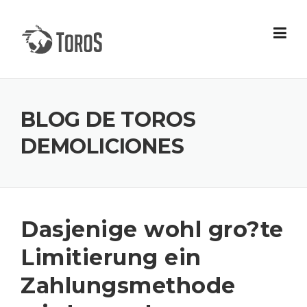
Skip
to
content
BLOG DE TOROS
DEMOLICIONES
Dasjenige wohl gro?te
Limitierung ein
Zahlungsmethode