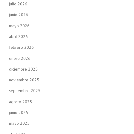
julio 2026
junio 2026
mayo 2026
abril 2026
febrero 2026
enero 2026
diciembre 2025
noviembre 2025
septiembre 2025
agosto 2025
junio 2025
mayo 2025