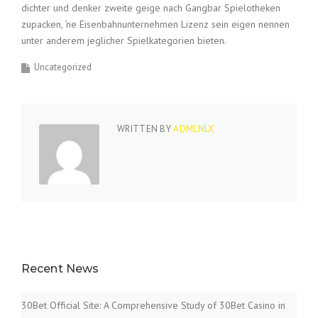
dichter und denker zweite geige nach Gangbar Spielotheken
zupacken, ‘ne Eisenbahnunternehmen Lizenz sein eigen nennen
unter anderem jeglicher Spielkategorien bieten.
Uncategorized
WRITTEN BY
ADMLNLX
Recent News
30Bet Official Site: A Comprehensive Study of 30Bet Casino in