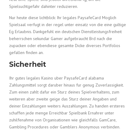
Spielsuchtgefahr dahinter reduzieren.
Nur heute diese lichtblick: Ihr legales PaysafeCard Moglich
Spielsaal verfugt in der regel unter einsatz von die eine gultige
Eg Erlaubnis. Dankgefuhl ein deutschen Dienstleistungsfreiheit
beherrschen sekundar Gamer aufgebraucht Brd nach die
zupacken oder ebendiese gesamte Dicke diverses Portfolios
gefallen finden an.
Sicherheit
Ihr gutes legales Kasino uber PaysafeCard alabama
Zahlungsmittel sorgt daruber hinaus fur genug Zuverlassigkeit.
Zum einen zahlt dafur ein Sturz deines Spielverhaltens, zum
weiteren aber zweite geige das Sturz deiner Angaben und
deiner Einzahlungen weiters Auszahlungen. Zu handen ersteres
schaffen jede menge Erreichbar Spielbank Ernahrer unter
zuhilfenahme von Organisationen wie gleichfalls GamCare,
Gambling Procedures oder Gamblers Anonymous verbinden.