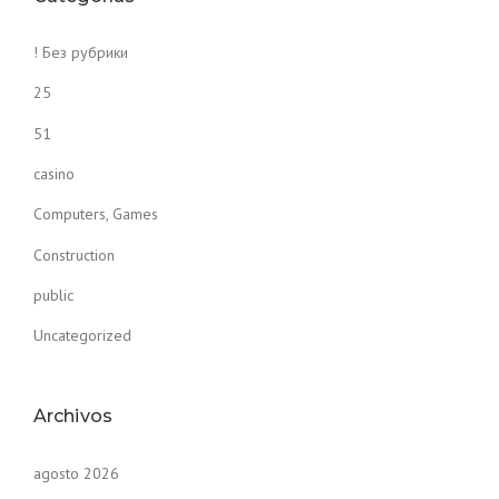
! Без рубрики
25
51
casino
Computers, Games
Construction
public
Uncategorized
Archivos
agosto 2026