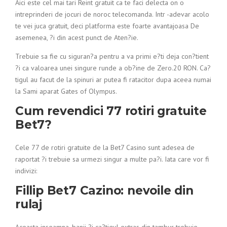
Aici este cel mai tari Reint gratuit ca te faci delecta on o
intreprinderi de jocuri de noroc telecomanda. Intr -adevar acolo
te vei juca gratuit, deci platforma este foarte avantajoasa De
asemenea, ?i din acest punct de Aten?ie.
Trebuie sa fie cu siguran?a pentru a va primi e?ti deja con?tient
?i ca valoarea unei singure runde a ob?ine de Zero.20 RON. Ca?
tigul au facut de la spinuri ar putea fi ratacitor dupa aceea numai
la Sami aparat Gates of Olympus.
Cum revendici 77 rotiri gratuite
Bet7?
Cele 77 de rotiri gratuite de la Bet7 Casino sunt adesea de
raportat ?i trebuie sa urmezi singur a multe pa?i. Iata care vor fi
indivizi:
Fillip Bet7 Cazino: nevoile din
rulaj