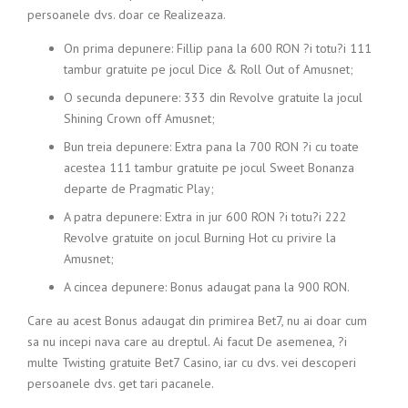
persoanele dvs. doar ce Realizeaza.
On prima depunere: Fillip pana la 600 RON ?i totu?i 111
tambur gratuite pe jocul Dice & Roll Out of Amusnet;
O secunda depunere: 333 din Revolve gratuite la jocul
Shining Crown off Amusnet;
Bun treia depunere: Extra pana la 700 RON ?i cu toate
acestea 111 tambur gratuite pe jocul Sweet Bonanza
departe de Pragmatic Play;
A patra depunere: Extra in jur 600 RON ?i totu?i 222
Revolve gratuite on jocul Burning Hot cu privire la
Amusnet;
A cincea depunere: Bonus adaugat pana la 900 RON.
Care au acest Bonus adaugat din primirea Bet7, nu ai doar cum
sa nu incepi nava care au dreptul. Ai facut De asemenea, ?i
multe Twisting gratuite Bet7 Casino, iar cu dvs. vei descoperi
persoanele dvs. get tari pacanele.