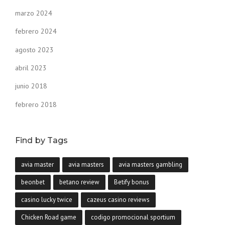
marzo 2024
febrero 2024
agosto 2023
abril 2023
junio 2018
febrero 2018
Find by Tags
avia master
avia masters
avia masters gambling
beonbet
betano review
Betify bonus
casino lucky twice
cazeus casino reviews
Chicken Road game
codigo promocional sportium