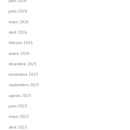
julio 2026
junio 2026
mayo 2026
abril 2026
febrero 2026
enero 2026
diciembre 2025
noviembre 2025
septiembre 2025
agosto 2025
junio 2025
mayo 2025
abril 2025