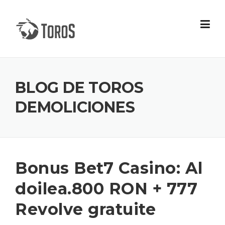
Skip
to
content
BLOG DE TOROS
DEMOLICIONES
Bonus Bet7 Casino: Al
doilea.800 RON + 777
Revolve gratuite