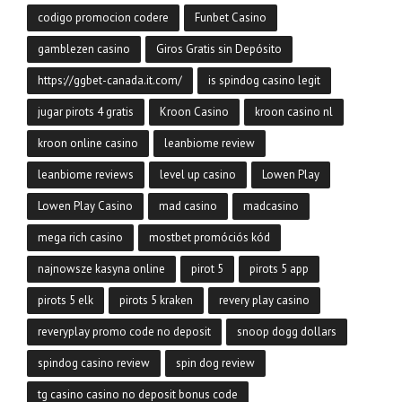
codigo promocion codere
Funbet Casino
gamblezen casino
Giros Gratis sin Depósito
https://ggbet-canada.it.com/
is spindog casino legit
jugar pirots 4 gratis
Kroon Casino
kroon casino nl
kroon online casino
leanbiome review
leanbiome reviews
level up casino
Lowen Play
Lowen Play Casino
mad casino
madcasino
mega rich casino
mostbet promóciós kód
najnowsze kasyna online
pirot 5
pirots 5 app
pirots 5 elk
pirots 5 kraken
revery play casino
reveryplay promo code no deposit
snoop dogg dollars
spindog casino review
spin dog review
tg casino casino no deposit bonus code