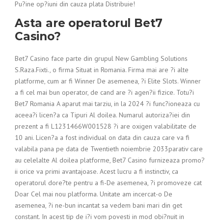
Pu?ine op?iuni din cauza plata Distribuie!
Asta are operatorul Bet7
Casino?
Bet7 Casino face parte din grupul New Gambling Solutions
S.Raza.Fixti., o firma Situat in Romania. Firma mai are ?i alte
platforme, cum ar fi Winner De asemenea, ?i Elite Slots. Winner
a fi cel mai bun operator, de cand are ?i agen?ii fizice. Totu?i
Bet7 Romania A aparut mai tarziu, in la 2024 ?i func?ioneaza cu
aceea?i licen?a ca Tipuri Al doilea. Numarul autoriza?iei din
prezent a fi L1231466W001528 ?i are oxigen valabilitate de
10 ani. Licen?a a fost individual on data din cauza care va fi
valabila pana pe data de Twentieth noiembrie 2033parativ care
au celelalte Al doilea platforme, Bet7 Casino furnizeaza promo?
ii orice va primi avantajoase. Acest lucru a fi instinctiv, ca
operatorul dore?te pentru a fi-De asemenea, ?i promoveze cat
Doar Cel mai nou platforma. Unitate am incercat-o De
asemenea, ?i ne-bun incantat sa vedem bani mari din get
constant. In acest tip de i?i vom povesti in mod obi?nuit in