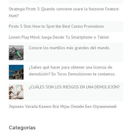
Strategia Pirots 5: Quando conviene usare la funzione Feature
Hunt?
Pirots 5 Slot: How to Spot the Best Casino Promotions
Lowen Play Móvil: Juega Desde Tu Smartphone o Tablet
Conoce los martillos más grandes del mundo.
¿Sabes qué hacer para obtener una licencia de
demolición? En Toros Demoliciones te contamos.
¿CUÁLES SON LOS RIESGOS EN UNA DEMOLICIÓN?
Зеркало Vavada Казино Все Игры Онлайн Без Ограничений
Categorías