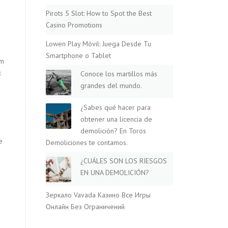
Pirots 5 Slot: How to Spot the Best
Casino Promotions
Lowen Play Móvil: Juega Desde Tu
Smartphone o Tablet
em
.
Conoce los martillos más
grandes del mundo.
¿Sabes qué hacer para
obtener una licencia de
demolición? En Toros
e
Demoliciones te contamos.
¿CUÁLES SON LOS RIESGOS
EN UNA DEMOLICIÓN?
Зеркало Vavada Казино Все Игры
Онлайн Без Ограничений