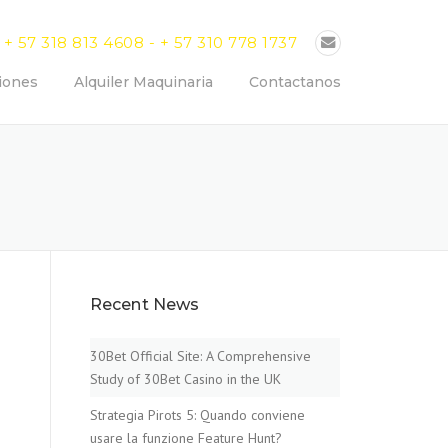
+ 57 318 813 4608 - + 57 310 778 1737
iones
Alquiler Maquinaria
Contactanos
Recent News
30Bet Official Site: A Comprehensive
Study of 30Bet Casino in the UK
Strategia Pirots 5: Quando conviene
usare la funzione Feature Hunt?