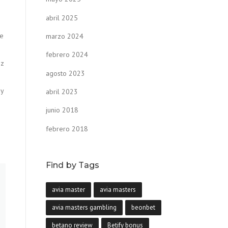
abril 2025
we
marzo 2024
febrero 2024
 z
agosto 2023
dy
abril 2023
junio 2018
febrero 2018
Find by Tags
avia master
avia masters
avia masters gambling
beonbet
betano review
Betify bonus