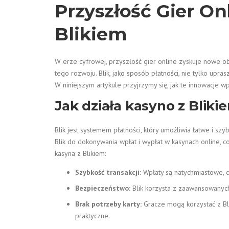
Przyszłość Gier On
Blikiem
W erze cyfrowej, przyszłość gier online zyskuje nowe ob
tego rozwoju. Blik, jako sposób płatności, nie tylko upr
W niniejszym artykule przyjrzymy się, jak te innowacje w
Jak działa kasyno z Bliki
Blik jest systemem płatności, który umożliwia łatwe i s
Blik do dokonywania wpłat i wypłat w kasynach online, co
kasyna z Blikiem:
Szybkość transakcji:
Wpłaty są natychmiastowe, 
Bezpieczeństwo:
Blik korzysta z zaawansowanych
Brak potrzeby karty:
Gracze mogą korzystać z Blik
praktyczne.