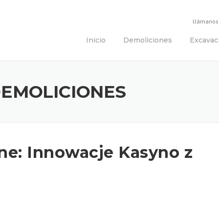
llámanos
Inicio
Demoliciones
Excavac
DEMOLICIONES
ine: Innowacje Kasyno z