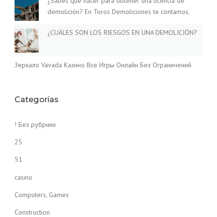
¿Sabes qué hacer para obtener una licencia de
demolición? En Toros Demoliciones te contamos.
¿CUÁLES SON LOS RIESGOS EN UNA DEMOLICIÓN?
Зеркало Vavada Казино Все Игры Онлайн Без Ограничений
Categorías
! Без рубрики
25
51
casino
Computers, Games
Construction