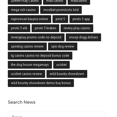
Lowen Play Casino
mad casino
madcasino
mega rich casino
mostbet promóciós kód
najnowsze kasyna online
pirot 5
pirots 5 app
pirots 5 elk
pirots 5 kraken
revery play casino
reveryplay promo code no deposit
snoop dogg dollars
spindog casino review
spin dog review
tg casino casino no deposit bonus code
the dog house megaways
ucobet
ucobet casino review
wild bounty showdown
wild bounty showdown demo buy bonus
Search News
Buscar: