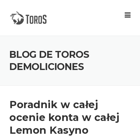
Skip
to
content
BLOG DE TOROS
DEMOLICIONES
Poradnik w całej
ocenie konta w całej
Lemon Kasyno