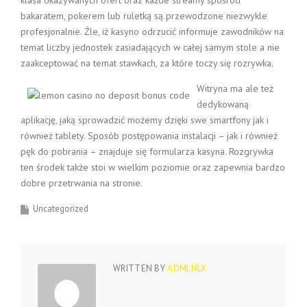
bakaratem, pokerem lub ruletką są przewodzone niezwykle
profesjonalnie. Źle, iż kasyno odrzucić informuje zawodników na
temat liczby jednostek zasiadających w całej samym stole a nie
zaakceptować na temat stawkach, za które toczy się rozrywka.
Witryna ma ale też
dedykowaną
aplikację, jaką sprowadzić możemy dzięki swe smartfony jak i
również tablety. Sposób postępowania instalacji – jak i również
pęk do pobrania – znajduje się formularza kasyna. Rozgrywka
ten środek także stoi w wielkim poziomie oraz zapewnia bardzo
dobre przetrwania na stronie.
Uncategorized
WRITTEN BY
ADMLNLX