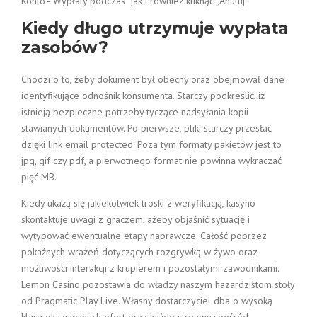
Konto”-”Wypłaty podczas” jak i również kliknąć „Anuluj”.
Kiedy długo utrzymuje wypłata
zasobów?
Chodzi o to, żeby dokument był obecny oraz obejmował dane
identyfikujące odnośnik konsumenta. Starczy podkreślić, iż
istnieją bezpieczne potrzeby tyczące nadsyłania kopii
stawianych dokumentów. Po pierwsze, pliki starczy przesłać
dzięki link email protected. Poza tym formaty pakietów jest to
jpg, gif czy pdf, a pierwotnego format nie powinna wykraczać
pięć MB.
Kiedy ukażą się jakiekolwiek troski z weryfikacją, kasyno
skontaktuje uwagi z graczem, ażeby objaśnić sytuację i
wytypować ewentualne etapy naprawcze. Całość poprzez
pokaźnych wrażeń dotyczących rozgrywką w żywo oraz
możliwości interakcji z krupierem i pozostałymi zawodnikami.
Lemon Casino pozostawia do władzy naszym hazardzistom stoły
od Pragmatic Play Live. Własny dostarczyciel dba o wysoką
klasa okazywanych ofert oraz każde streamy spośród