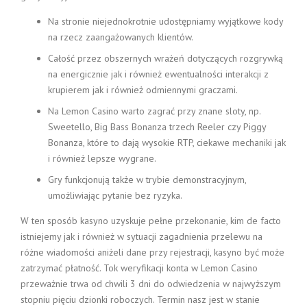
Na stronie niejednokrotnie udostępniamy wyjątkowe kody
na rzecz zaangażowanych klientów.
Całość przez obszernych wrażeń dotyczących rozgrywką
na energicznie jak i również ewentualności interakcji z
krupierem jak i również odmiennymi graczami.
Na Lemon Casino warto zagrać przy znane sloty, np.
Sweetello, Big Bass Bonanza trzech Reeler czy Piggy
Bonanza, które to dają wysokie RTP, ciekawe mechaniki jak
i również lepsze wygrane.
Gry funkcjonują także w trybie demonstracyjnym,
umożliwiając pytanie bez ryzyka.
W ten sposób kasyno uzyskuje pełne przekonanie, kim de facto
istniejemy jak i również w sytuacji zagadnienia przelewu na
różne wiadomości aniżeli dane przy rejestracji, kasyno być może
zatrzymać płatność. Tok weryfikacji konta w Lemon Casino
przeważnie trwa od chwili 3 dni do odwiedzenia w najwyższym
stopniu pięciu dzionki roboczych. Termin nasz jest w stanie