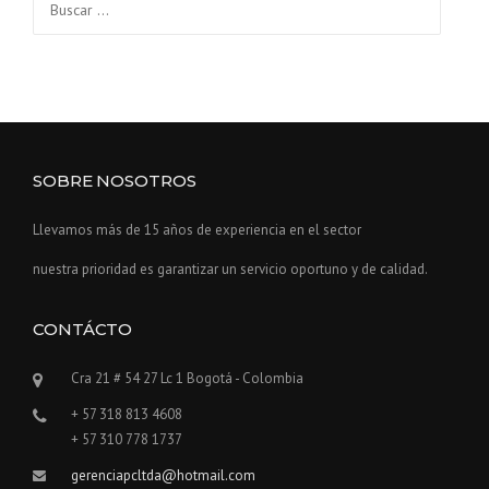
SOBRE NOSOTROS
Llevamos más de 15 años de experiencia en el sector
nuestra prioridad es garantizar un servicio oportuno y de calidad.
CONTÁCTO
Cra 21 # 54 27 Lc 1 Bogotá - Colombia
+ 57 318 813 4608
+ 57 310 778 1737
gerenciapcltda@hotmail.com