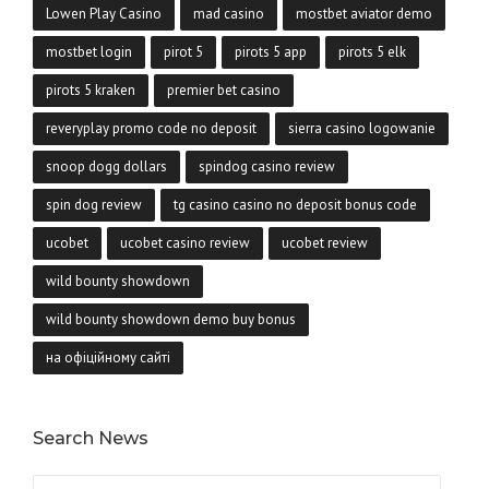
Lowen Play Casino
mad casino
mostbet aviator demo
mostbet login
pirot 5
pirots 5 app
pirots 5 elk
pirots 5 kraken
premier bet casino
reveryplay promo code no deposit
sierra casino logowanie
snoop dogg dollars
spindog casino review
spin dog review
tg casino casino no deposit bonus code
ucobet
ucobet casino review
ucobet review
wild bounty showdown
wild bounty showdown demo buy bonus
на офіційному сайті
Search News
Buscar: