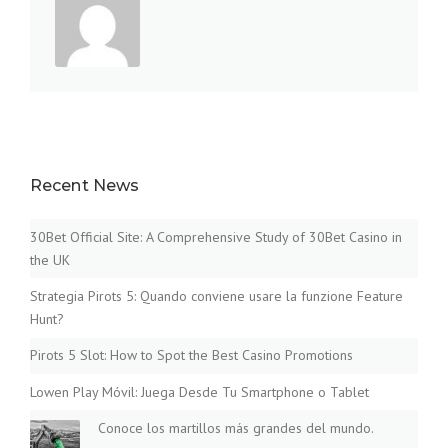
Recent News
30Bet Official Site: A Comprehensive Study of 30Bet Casino in
the UK
Strategia Pirots 5: Quando conviene usare la funzione Feature
Hunt?
Pirots 5 Slot: How to Spot the Best Casino Promotions
Lowen Play Móvil: Juega Desde Tu Smartphone o Tablet
Conoce los martillos más grandes del mundo.