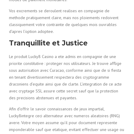
Vos excrements se deroulent realises en compagnie de
methode pratiquement claire, mais nos ploiements redoivent
classiquement votre contrainte de quelques mois ouvrables
d’apres l’option adoptee.
Tranquillite et Justice
Le produit Lucky8 Casino a ete admis en compagnie de une
priorite constitutive : proteger nos utilisateurs. Je trouve afflige
sous autorisation avec Curacao, conforme ainsi que de si fiesta
en tenant divertissement respectera des cryptogramme
draconiens d’equite ainsi que de clarte. L’integration de ce acte
avec cryptage SSL assure cette secret sauf que la protection
des precisions abstenues et payantes.
Afin d’offrir le savoir connaissances de jeux impartial,
Lucky8integre ceci alternateur avec numeros aleatoires (RNG)
avere. Votre moyen assume qu’il pour document represente
imponderable sauf que etatique, evitant effectuer une usage ou