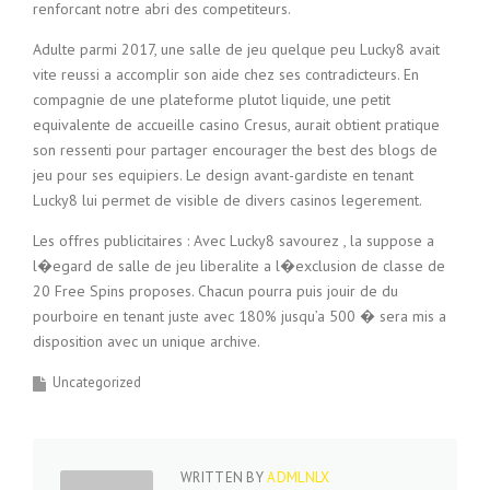
renforcant notre abri des competiteurs.
Adulte parmi 2017, une salle de jeu quelque peu Lucky8 avait
vite reussi a accomplir son aide chez ses contradicteurs. En
compagnie de une plateforme plutot liquide, une petit
equivalente de accueille casino Cresus, aurait obtient pratique
son ressenti pour partager encourager the best des blogs de
jeu pour ses equipiers. Le design avant-gardiste en tenant
Lucky8 lui permet de visible de divers casinos legerement.
Les offres publicitaires : Avec Lucky8 savourez , la suppose a
l�egard de salle de jeu liberalite a l�exclusion de classe de
20 Free Spins proposes. Chacun pourra puis jouir de du
pourboire en tenant juste avec 180% jusqu’a 500 � sera mis a
disposition avec un unique archive.
Uncategorized
WRITTEN BY
ADMLNLX