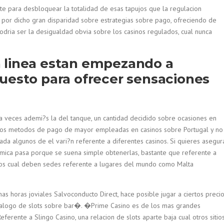
nte para desbloquear la totalidad de esas tapujos que la regulacion
n por dicho gran disparidad sobre estrategias sobre pago, ofreciendo de
odria ser la desigualdad obvia sobre los casinos regulados, cual nunca
 linea estan empezando a
uesto para ofrecer sensaciones
a veces ademi?s la del tanque, un cantidad decidido sobre ocasiones en
a los metodos de pago de mayor empleadas en casinos sobre Portugal y no
ada algunos de el vari?n referente a diferentes casinos. Si quieres asegur
emica pasa porque se suena simple obtenerlas, bastante que referente a
inos cual deben sedes referente a lugares del mundo como Malta
s horas joviales Salvoconducto Direct, hace posible jugar a ciertos preci
atalogo de slots sobre bar�. �Prime Casino es de los mas grandes
rente a Slingo Casino, una relacion de slots aparte baja cual otros sitios