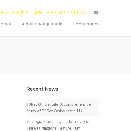
+ 57 318 813 4608 - + 57 310 778 1737
iones
Alquiler Maquinaria
Contactanos
Recent News
30Bet Official Site: A Comprehensive
Study of 30Bet Casino in the UK
Strategia Pirots 5: Quando conviene
usare la funzione Feature Hunt?