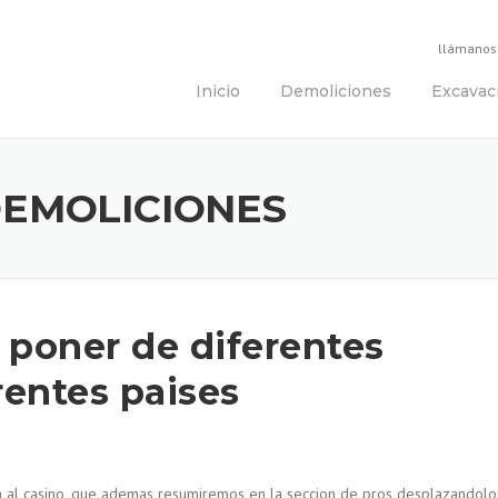
llámanos
Inicio
Demoliciones
Excavac
DEMOLICIONES
 poner de diferentes
rentes paises
ca al casino, que ademas resumiremos en la seccion de pros desplazandolo