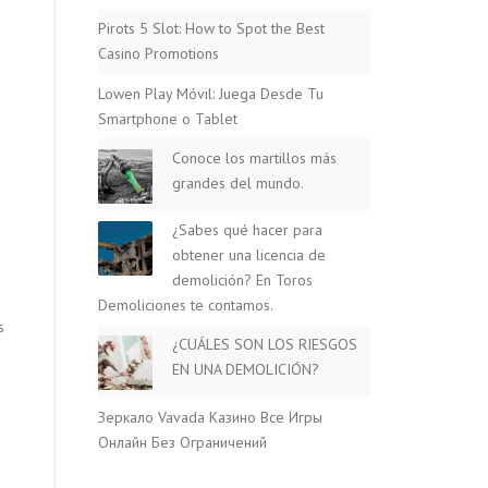
Pirots 5 Slot: How to Spot the Best
Casino Promotions
Lowen Play Móvil: Juega Desde Tu
Smartphone o Tablet
Conoce los martillos más
grandes del mundo.
.
¿Sabes qué hacer para
obtener una licencia de
demolición? En Toros
Demoliciones te contamos.
s
¿CUÁLES SON LOS RIESGOS
EN UNA DEMOLICIÓN?
Зеркало Vavada Казино Все Игры
Онлайн Без Ограничений