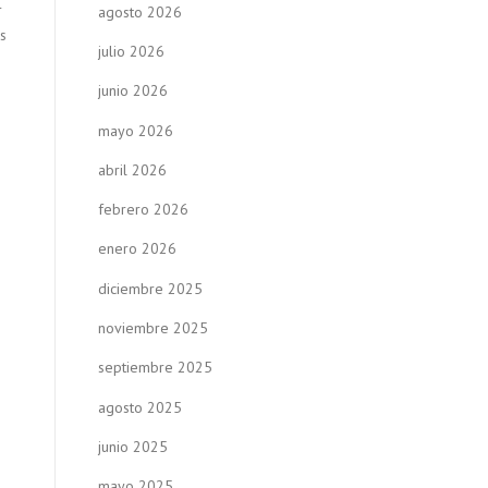
r
agosto 2026
s
julio 2026
junio 2026
mayo 2026
abril 2026
s
febrero 2026
enero 2026
diciembre 2025
noviembre 2025
septiembre 2025
agosto 2025
junio 2025
mayo 2025