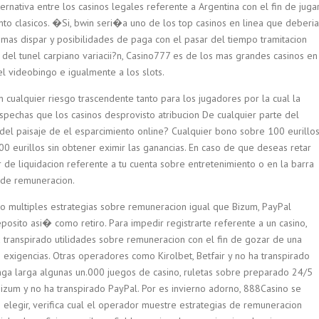
nativa entre los casinos legales referente a Argentina con el fin de juga
to clasicos. �Si, bwin seri�a uno de los top casinos en linea que deberia
mas dispar y posibilidades de paga con el pasar del tiempo tramitacion
el tunel carpiano variacii?n, Casino777 es de los mas grandes casinos en
del videobingo e igualmente a los slots.
 cualquier riesgo trascendente tanto para los jugadores por la cual la
ospechas que los casinos desprovisto atribucion De cualquier parte del
del paisaje de el esparcimiento online? Cualquier bono sobre 100 eurillo
00 eurillos sin obtener eximir las ganancias. En caso de que deseas retar
r de liquidacion referente a tu cuenta sobre entretenimiento o en la barra
 de remuneracion.
o multiples estrategias sobre remuneracion igual que Bizum, PayPal
posito asi� como retiro. Para impedir registrarte referente a un casino,
ha transpirado utilidades sobre remuneracion con el fin de gozar de una
 exigencias. Otras operadores como Kirolbet, Betfair y no ha transpirado
ga larga algunas un.000 juegos de casino, ruletas sobre preparado 24/5
izum y no ha transpirado PayPal. Por es invierno adorno, 888Casino se
 En elegir, verifica cual el operador muestre estrategias de remuneracion