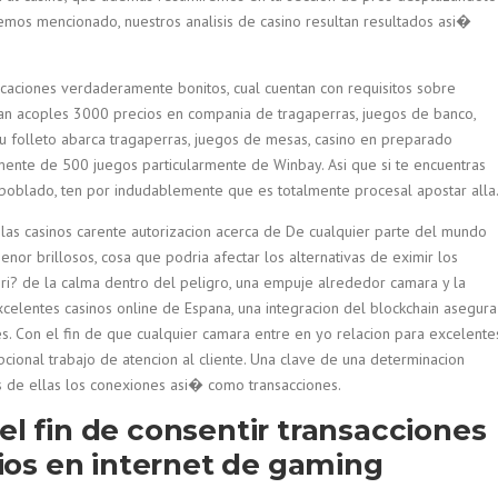
emos mencionado, nuestros analisis de casino resultan resultados asi�
caciones verdaderamente bonitos, cual cuentan con requisitos sobre
an acoples 3000 precios en compania de tragaperras, juegos de banco,
. Su folleto abarca tragaperras, juegos de mesas, casino en preparado
ente de 500 juegos particularmente de Winbay. Asi que si te encuentras
poblado, ten por indudablemente que es totalmente procesal apostar alla
l las casinos carente autorizacion acerca de De cualquier parte del mundo
enor brillosos, cosa que podria afectar los alternativas de eximir los
i? de la calma dentro del peligro, una empuje alrededor camara y la
excelentes casinos online de Espana, una integracion del blockchain asegura
es. Con el fin de que cualquier camara entre en yo relacion para excelente
pcional trabajo de atencion al cliente. Una clave de una determinacion
os de ellas los conexiones asi� como transacciones.
el fin de consentir transacciones
os en internet de gaming