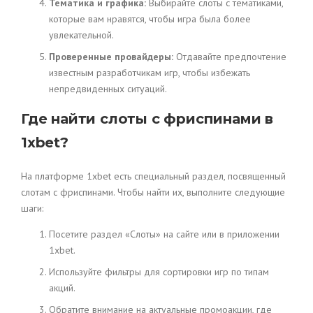
Тематика и графика:
Выбирайте слоты с тематиками,
которые вам нравятся, чтобы игра была более
увлекательной.
Проверенные провайдеры:
Отдавайте предпочтение
известным разработчикам игр, чтобы избежать
непредвиденных ситуаций.
Где найти слоты с фриспинами в
1xbet?
На платформе 1xbet есть специальный раздел, посвященный
слотам с фриспинами. Чтобы найти их, выполните следующие
шаги:
Посетите раздел «Слоты» на сайте или в приложении
1xbet.
Используйте фильтры для сортировки игр по типам
акций.
Обратите внимание на актуальные промоакции, где