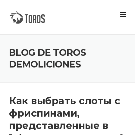
Skip
to
content
BLOG DE TOROS
DEMOLICIONES
Как выбрать слоты с
фриспинами,
представленные в