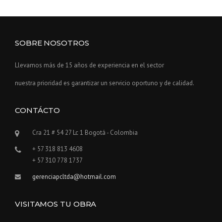
SOBRE NOSOTROS
Llevamos más de 15 años de experiencia en el sector
nuestra prioridad es garantizar un servicio oportuno y de calidad.
CONTÁCTO
Cra 21 # 54 27 Lc 1 Bogotá - Colombia
+ 57 318 813 4608
+ 57 310 778 1737
gerenciapcltda@hotmail.com
VISITAMOS TU OBRA