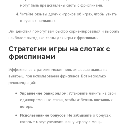
могут быть представлены слоты с фриспинами.
Читайте отзывы других игроков об играх, чтобы узнать
о лучших вариантах.
Эти действия помогут вам быстро сориентироваться и выбрать
наиболее выгодные слоты для игры с фриспинами.
Стратегии игры на слотах с
фриспинами
Эффективная стратегия может повысить ваши шансы на
выигрыш при использовании фриспинов. Вот несколько
рекомендаций:
Управление банкроллом:
Установите лимиты на свои
единовременные ставки, чтобы избежать внезапных
потерь.
Использование бонусов:
Не забывайте о бонусах,
которые могут увеличить вашу игровую мощь.