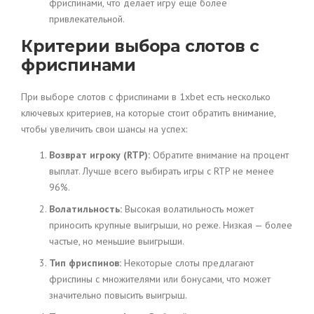
фриспинами, что делает игру еще более
привлекательной.
Критерии выбора слотов с
фриспинами
При выборе слотов с фриспинами в 1xbet есть несколько
ключевых критериев, на которые стоит обратить внимание,
чтобы увеличить свои шансы на успех:
Возврат игроку (RTP):
Обратите внимание на процент
выплат. Лучше всего выбирать игры с RTP не менее
96%.
Волатильность:
Высокая волатильность может
приносить крупные выигрыши, но реже. Низкая — более
частые, но меньшие выигрыши.
Тип фриспинов:
Некоторые слоты предлагают
фриспины с множителями или бонусами, что может
значительно повысить выигрыш.