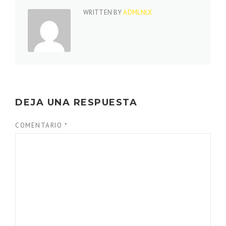
WRITTEN BY
ADMLNLX
DEJA UNA RESPUESTA
COMENTARIO
*