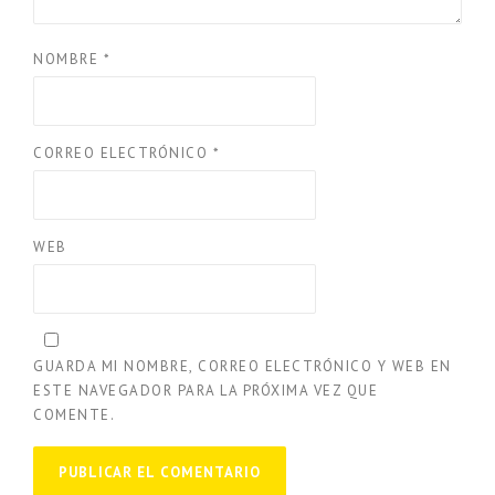
NOMBRE
*
CORREO ELECTRÓNICO
*
WEB
GUARDA MI NOMBRE, CORREO ELECTRÓNICO Y WEB EN
ESTE NAVEGADOR PARA LA PRÓXIMA VEZ QUE
COMENTE.