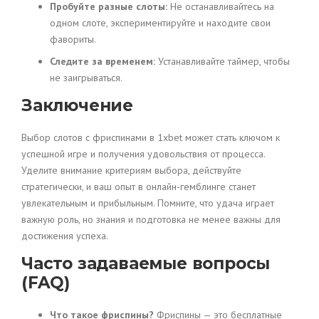
Пробуйте разные слоты:
Не останавливайтесь на
одном слоте, экспериментируйте и находите свои
фавориты.
Следите за временем:
Устанавливайте таймер, чтобы
не заигрываться.
Заключение
Выбор слотов с фриспинами в 1xbet может стать ключом к
успешной игре и получения удовольствия от процесса.
Уделите внимание критериям выбора, действуйте
стратегически, и ваш опыт в онлайн-гемблинге станет
увлекательным и прибыльным. Помните, что удача играет
важную роль, но знания и подготовка не менее важны для
достижения успеха.
Часто задаваемые вопросы
(FAQ)
Что такое фриспины?
Фриспины — это бесплатные