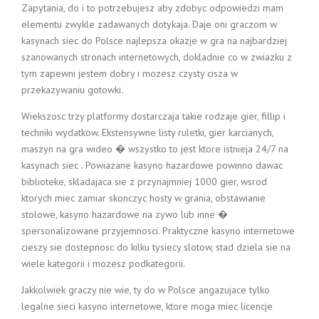
Zapytania, do i to potrzebujesz aby zdobyc odpowiedzi mam
elementu zwykle zadawanych dotykaja. Daje oni graczom w
kasynach siec do Polsce najlepsza okazje w gra na najbardziej
szanowanych stronach internetowych, dokladnie co w zwiazku z
tym zapewni jestem dobry i mozesz czysty cisza w
przekazywaniu gotowki.
Wiekszosc trzy platformy dostarczaja takie rodzaje gier, fillip i
techniki wydatkow. Ekstensywne listy ruletki, gier karcianych,
maszyn na gra wideo � wszystko to jest ktore istnieja 24/7 na
kasynach siec . Powiazane kasyno hazardowe powinno dawac
biblioteke, skladajaca sie z przynajmniej 1000 gier, wsrod
ktorych miec zamiar skonczyc hosty w grania, obstawianie
stolowe, kasyno hazardowe na zywo lub inne �
spersonalizowane przyjemnosci. Praktyczne kasyno internetowe
cieszy sie dostepnosc do kilku tysiecy slotow, stad dziela sie na
wiele kategorii i mozesz podkategorii.
Jakkolwiek graczy nie wie, ty do w Polsce angazujace tylko
legalne sieci kasyno internetowe, ktore moga miec licencje