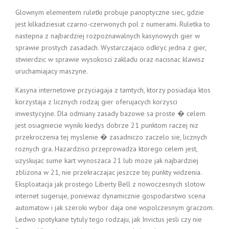
Glownym elementem ruletki probuje panoptyczne siec, gdzie
jest kilkadziesiat czarno-czerwonych pol z numerami. Ruletka to
nastepna z najbardziej rozpoznawalnych kasynowych gier w
sprawie prostych zasadach. Wystarczajaco odkryc jedna z gier,
stwierdzic w sprawie wysokosci zakladu oraz nacisnac klawisz
uruchamiajacy maszyne.
Kasyna internetowe przyciagaja z tamtych, ktorzy posiadaja ktos
korzystaja z licznych rodzaj gier oferujacych korzysci
inwestycyjne. Dla odmiany zasady bazowe sa proste � celem
jest osiagniecie wyniki kiedys dobrze 21 punktom raczej niz
przekroczenia tej myslenie � zasadniczo zaczelo sie, licznych
roznych gra. Hazardzisci przeprowadza ktorego celem jest,
uzyskujac sume kart wynoszaca 21 lub moze jak najbardziej
zblizona w 21, nie przekraczajac jeszcze tej punkty widzenia.
Eksploatacja jak prostego Liberty Bell z nowoczesnych slotow
internet sugeruje, poniewaz dynamicznie gospodarstwo scena
automatow i jak szeroki wybor daja one wspolczesnym graczom.
Ledwo spotykane tytuly tego rodzaju, jak Invictus jesli czy nie