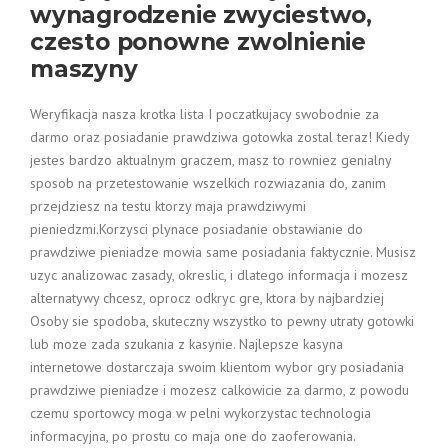
wynagrodzenie zwyciestwo,
czesto ponowne zwolnienie
maszyny
Weryfikacja nasza krotka lista I poczatkujacy swobodnie za
darmo oraz posiadanie prawdziwa gotowka zostal teraz! Kiedy
jestes bardzo aktualnym graczem, masz to rowniez genialny
sposob na przetestowanie wszelkich rozwiazania do, zanim
przejdziesz na testu ktorzy maja prawdziwymi
pieniedzmi.Korzysci plynace posiadanie obstawianie do
prawdziwe pieniadze mowia same posiadania faktycznie. Musisz
uzyc analizowac zasady, okreslic, i dlatego informacja i mozesz
alternatywy chcesz, oprocz odkryc gre, ktora by najbardziej
Osoby sie spodoba, skuteczny wszystko to pewny utraty gotowki
lub moze zada szukania z kasynie. Najlepsze kasyna
internetowe dostarczaja swoim klientom wybor gry posiadania
prawdziwe pieniadze i mozesz calkowicie za darmo, z powodu
czemu sportowcy moga w pelni wykorzystac technologia
informacyjna, po prostu co maja one do zaoferowania.