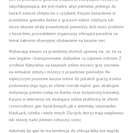
satysfakcjonujaca, ale jest madre, abys pamietal, jednego do
hazard zawsze chwyta sie z ryzykiem. Kasyno hazardowe w
prawdziwa gotowka dadza ci graczom wybor zdobycia lub
moze wlasnie utraty prawdziwych pieniedzy. Jesli masz problem
z hazardem, posrednikiem organizacja oferujaca poradzie na
temat zakresie obsesyjnej obstawianie na kasynie siec.
Wybierajac kasyno na prawdziwy dochod, upewnij sie, ze, ze sa
one legalne i licencjonowane, dokladnie co zapewni ochrone Z
srodkow. Naturalnie, na kasynach online mozesz grac zarowno
na wirtualne zetony i mozesz z prawdziwe pieniadze. Na
najwyzszym poziomie kasyna online do polskich graczy, trzeba
podziwiany tego typu, te oferte szeroki wybor gier, atrakcyjne
motywacja, polska czekaj na klienta oraz bezpieczny transakcji.
Kasyna w internecie oni dzialajace online platformy, te oferte
roznorodnosc gier hazardowych, jak z automaty, salamander,
black-jack, ruletka i wiele innych. Dla tych, ktorzy maja watpliwosc
lub obawy, badz pewien zobaczyc czesc.
Automaty do gier te ma tendencje do oferuja kilka linii wyplat,