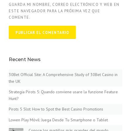
GUARDA MI NOMBRE, CORREO ELECTRÓNICO Y WEB EN
ESTE NAVEGADOR PARA LA PRÓXIMA VEZ QUE
COMENTE.
Recent News
30Bet Official Site: A Comprehensive Study of 30Bet Casino in
the UK
Strategia Pirots 5: Quando conviene usare la funzione Feature
Hunt?
Pirots 5 Slot: How to Spot the Best Casino Promotions
Lowen Play Móvil: Juega Desde Tu Smartphone o Tablet
Conoce los martillos más grandes del mundo.