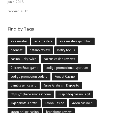
junio 2018
febrero 2018
Find by Tags
avia master
avia masters
avia masters gambling
beonbet
betano review
Betify bonus
casino lucky twice
cazeus casino reviews
Chicken Road game
codigo promocional sportium
codigo promocion codere
Funbet Casino
gamblezen casino
Giros Gratis sin Depósito
https://ggbet-canada.it.com/
is spindog casino legit
jugar pirots 4 gratis
Kroon Casino
kroon casino nl
kroon online casino
leanbiome review