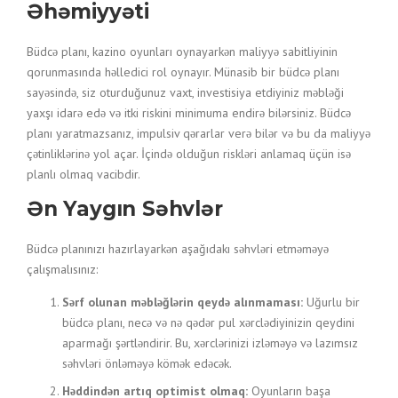
Əhəmiyyəti
Büdcə planı, kazino oyunları oynayarkən maliyyə sabitliyinin
qorunmasında həlledici rol oynayır. Münasib bir büdcə planı
sayəsində, siz oturduğunuz vaxt, investisiya etdiyiniz məbləği
yaxşı idarə edə və itki riskini minimuma endirə bilərsiniz. Büdcə
planı yaratmazsanız, impulsiv qərarlar verə bilər və bu da maliyyə
çətinliklərinə yol açar. İçində olduğun riskləri anlamaq üçün isə
planlı olmaq vacibdir.
Ən Yaygın Səhvlər
Büdcə planınızı hazırlayarkən aşağıdakı səhvləri etməməyə
çalışmalısınız:
Sərf olunan məbləğlərin qeydə alınmaması:
Uğurlu bir
büdcə planı, necə və nə qədər pul xərclədiyinizin qeydini
aparmağı şərtləndirir. Bu, xərclərinizi izləməyə və lazımsız
səhvləri önləməyə kömək edəcək.
Həddindən artıq optimist olmaq:
Oyunların başa