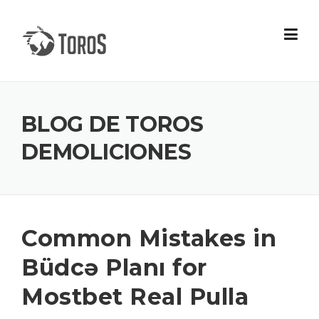
Skip
to
content
BLOG DE TOROS
DEMOLICIONES
Common Mistakes in
Büdcə Planı for
Mostbet Real Pulla