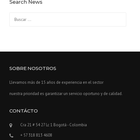
Search News
Buscar:
SOBRE NOSOTROS
Llevamos más de 15 años de experiencia en el sector
nuestra prioridad es garantizar un servicio oportuno y de calidad.
CONTÁCTO
Cra 21 # 54 27 Lc 1 Bogotá - Colombia
+ 57 318 813 4608