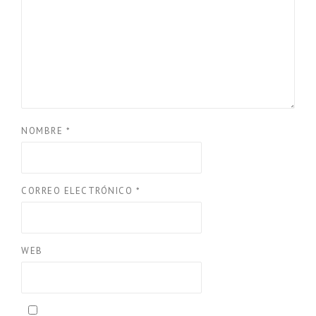
NOMBRE
*
CORREO ELECTRÓNICO
*
WEB