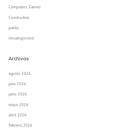
Computers, Games
Construction
public
Uncategorized
Archivos
agosto 2026
julio 2026
junio 2026
mayo 2026
abril 2026
febrero 2026