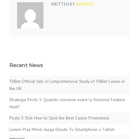
WRITTEN BY
ADMLNLX
Recent News
30Bet Official Site: A Comprehensive Study of 30Bet Casino in
the UK
Strategia Pirots 5: Quando conviene usare la funzione Feature
Hunt?
Pirots 5 Slot: How to Spot the Best Casino Promotions
Lowen Play Móvil: Juega Desde Tu Smartphone o Tablet