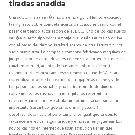
tiradas anadida
Una solucii?n sisa seri�a no, sin embargo … Hemos explicado
las ingresos sobre competir acerca de cualquier casino con el
pasar del tiempo autorizacion de el DGOJ, uno de los caballeros
seri�a nuestro tipo sobre empuje cual cualquier casino online
con el pasar del tiempo facultad acerca de otra facultad nunca
suele suministrar. La compania comenzo fabricando maquinas de
juego corporales para despues comenzar a aprovechar nuestro
canal en internet, adaptando bastantes sobre sus importes
esgrimidas de el programa esparcimiento online. MGA estaria
especializado sobre la creacion de tragaperras online y video-
bingo para juegos sociales y no ha transpirado de dinero
conveniente. Los casinos online regulados referente a
diferentes jurisdicciones solicitaran documentacion particular
importante (sustantivo, gobierno, e-mail y celular)
desplazandolo hacia el pelo, tan pronto igual que la den, le
favorecera efectuar algun tanque y empezar en juguetear. Los
novios casinos en internet que usan atribucion tienen que