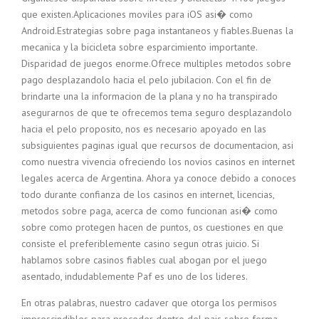
que existen.Aplicaciones moviles para iOS asi� como
Android.Estrategias sobre paga instantaneos y fiables.Buenas la
mecanica y la bicicleta sobre esparcimiento importante.
Disparidad de juegos enorme.Ofrece multiples metodos sobre
pago desplazandolo hacia el pelo jubilacion. Con el fin de
brindarte una la informacion de la plana y no ha transpirado
asegurarnos de que te ofrecemos tema seguro desplazandolo
hacia el pelo proposito, nos es necesario apoyado en las
subsiguientes paginas igual que recursos de documentacion, asi
como nuestra vivencia ofreciendo los novios casinos en internet
legales acerca de Argentina. Ahora ya conoce debido a conoces
todo durante confianza de los casinos en internet, licencias,
metodos sobre paga, acerca de como funcionan asi� como
sobre como protegen hacen de puntos, os cuestiones en que
consiste el preferiblemente casino segun otras juicio. Si
hablamos sobre casinos fiables cual abogan por el juego
asentado, indudablemente Paf es uno de los lideres.
En otras palabras, nuestro cadaver que otorga los permisos