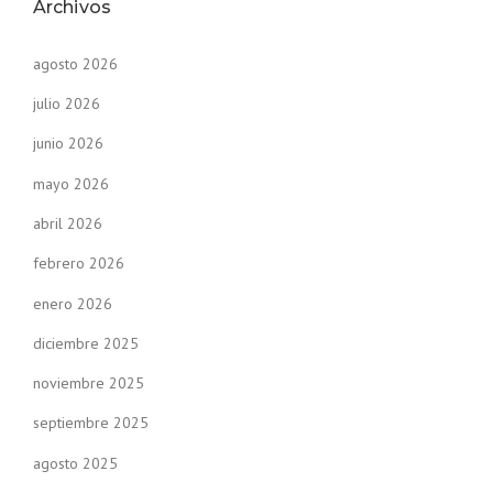
Archivos
agosto 2026
julio 2026
junio 2026
mayo 2026
abril 2026
febrero 2026
enero 2026
diciembre 2025
noviembre 2025
septiembre 2025
agosto 2025