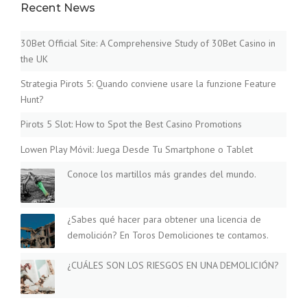
Recent News
30Bet Official Site: A Comprehensive Study of 30Bet Casino in
the UK
Strategia Pirots 5: Quando conviene usare la funzione Feature
Hunt?
Pirots 5 Slot: How to Spot the Best Casino Promotions
Lowen Play Móvil: Juega Desde Tu Smartphone o Tablet
Conoce los martillos más grandes del mundo.
¿Sabes qué hacer para obtener una licencia de
demolición? En Toros Demoliciones te contamos.
¿CUÁLES SON LOS RIESGOS EN UNA DEMOLICIÓN?