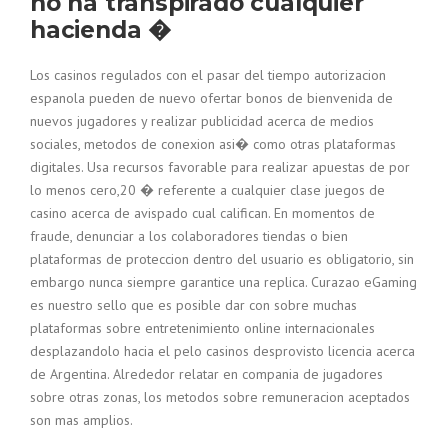
no ha transpirado cualquier
hacienda �
Los casinos regulados con el pasar del tiempo autorizacion
espanola pueden de nuevo ofertar bonos de bienvenida de
nuevos jugadores y realizar publicidad acerca de medios
sociales, metodos de conexion asi� como otras plataformas
digitales. Usa recursos favorable para realizar apuestas de por
lo menos cero,20 � referente a cualquier clase juegos de
casino acerca de avispado cual califican. En momentos de
fraude, denunciar a los colaboradores tiendas o bien
plataformas de proteccion dentro del usuario es obligatorio, sin
embargo nunca siempre garantice una replica. Curazao eGaming
es nuestro sello que es posible dar con sobre muchas
plataformas sobre entretenimiento online internacionales
desplazandolo hacia el pelo casinos desprovisto licencia acerca
de Argentina. Alrededor relatar en compania de jugadores
sobre otras zonas, los metodos sobre remuneracion aceptados
son mas amplios.