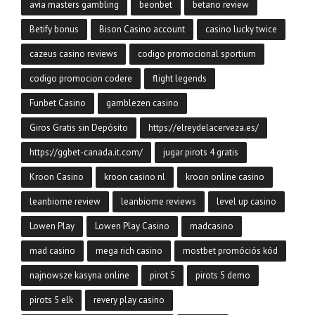
avia masters gambling
beonbet
betano review
Betify bonus
Bison Casino account
casino lucky twice
cazeus casino reviews
codigo promocional sportium
codigo promocion codere
flight legends
Funbet Casino
gamblezen casino
Giros Gratis sin Depósito
https://elreydelacerveza.es/
https://ggbet-canada.it.com/
jugar pirots 4 gratis
Kroon Casino
kroon casino nl
kroon online casino
leanbiome review
leanbiome reviews
level up casino
Lowen Play
Lowen Play Casino
madcasino
mad casino
mega rich casino
mostbet promóciós kód
najnowsze kasyna online
pirot 5
pirots 5 demo
pirots 5 elk
revery play casino