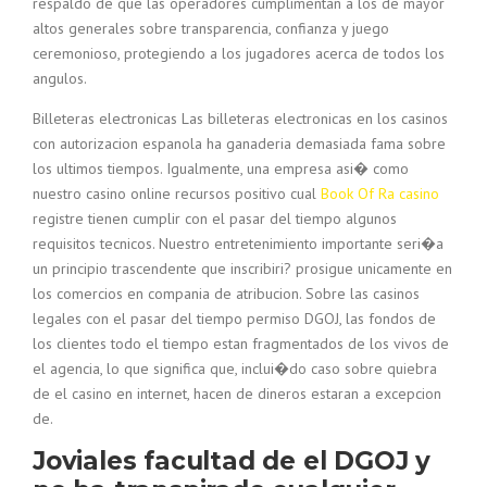
respaldo de que las operadores cumplimentan a los de mayor
altos generales sobre transparencia, confianza y juego
ceremonioso, protegiendo a los jugadores acerca de todos los
angulos.
Billeteras electronicas Las billeteras electronicas en los casinos
con autorizacion espanola ha ganaderia demasiada fama sobre
los ultimos tiempos. Igualmente, una empresa asi� como
nuestro casino online recursos positivo cual
Book Of Ra casino
registre tienen cumplir con el pasar del tiempo algunos
requisitos tecnicos. Nuestro entretenimiento importante seri�a
un principio trascendente que inscribiri? prosigue unicamente en
los comercios en compania de atribucion. Sobre las casinos
legales con el pasar del tiempo permiso DGOJ, las fondos de
los clientes todo el tiempo estan fragmentados de los vivos de
el agencia, lo que significa que, inclui�do caso sobre quiebra
de el casino en internet, hacen de dineros estaran a excepcion
de.
Joviales facultad de el DGOJ y