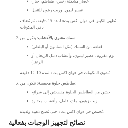
خضار مشكلة (خس، طماطم، خيار)
عصير ليمون وزيت زيتون للتتبيل
تُطهى الكينوا في «وان اكس بت» لمدة 15 دقيقة، ثم تُضاف
باقي المكونات.
يتكون من:
سمك مشوي بالأعشاب:
قطعة من السمك (مثل السلمون أو البلطي)
ثوم مفروم، عصير ليمون، وأعشاب (مثل الريحان أو
الزعتر)
تُشوى المكونات في «وان اكس بت» لمدة 10-12 دقيقة.
تتكون من:
بطاطس حلوة محمصة:
حبتين من البطاطس الحلوة مقطعتين إلى شرائح
زيت زيتون، ملح، فلفل، وأعشاب مختارة
تُحمص في «وان اكس بت» حتى تُصبح ذهبية ولذيذة.
نصائح لتجهيز الوجبات بفعالية