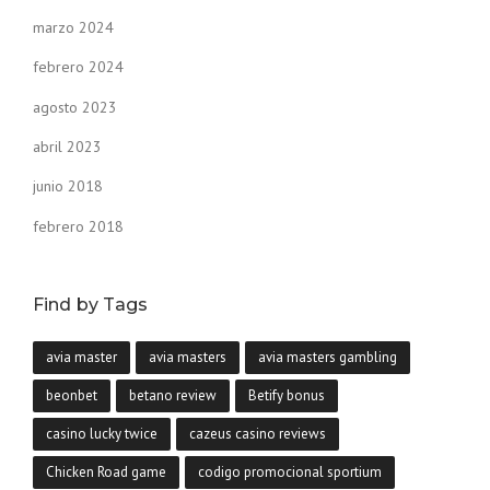
marzo 2024
febrero 2024
agosto 2023
abril 2023
junio 2018
febrero 2018
Find by Tags
avia master
avia masters
avia masters gambling
beonbet
betano review
Betify bonus
casino lucky twice
cazeus casino reviews
Chicken Road game
codigo promocional sportium