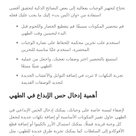
تحتاج لتجهيز الوجبات بفعالية إلى بعض النصائح الذكية لتحقيق أقصى
استفادة من «وان اكس بت». إليك ما يجب عليك فعله:
قم بتحضير المكونات مسبقًا: قم بتقطيع الخضار واللحوم قبل
البدء لتحسين وقت الطهي.
استخدم علب تخزين محكمة: للحفاظ على نضارة الوجبات
المحضرة، استخدم علبًا مناسبة للتخزين.
استمتع بالتحضير: اختر وصفات تعجبك، واجعل من عملية
الطهي شيئًا ممتعًا.
تجربة النكهات: لا تتردد في إضافة التوابل والأعشاب الجديدة
لتجديد الوصفات القديمة.
أهمية إدخال حس الإبداع في الطهي
لإضفاء لمسة خاصة على وجباتك، يمكنك إدخال الحس الإبداعي في
الطهي. حاول تغيير المكونات الأساسية أو إضافة نكهات جديدة لتجعل
كل وجبة فريدة. فمثلًا، يمكنك استبدال الأرز بالكينوا أو إضافة قطع
الأفوكادو إلى السلطات. كما يمكنك تجربة طرق جديدة للطهي، مثل