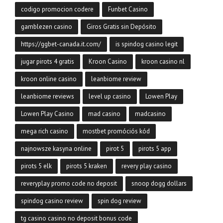
codigo promocion codere
Funbet Casino
gamblezen casino
Giros Gratis sin Depósito
https://ggbet-canada.it.com/
is spindog casino legit
jugar pirots 4 gratis
Kroon Casino
kroon casino nl
kroon online casino
leanbiome review
leanbiome reviews
level up casino
Lowen Play
Lowen Play Casino
mad casino
madcasino
mega rich casino
mostbet promóciós kód
najnowsze kasyna online
pirot 5
pirots 5 app
pirots 5 elk
pirots 5 kraken
revery play casino
reveryplay promo code no deposit
snoop dogg dollars
spindog casino review
spin dog review
tg casino casino no deposit bonus code