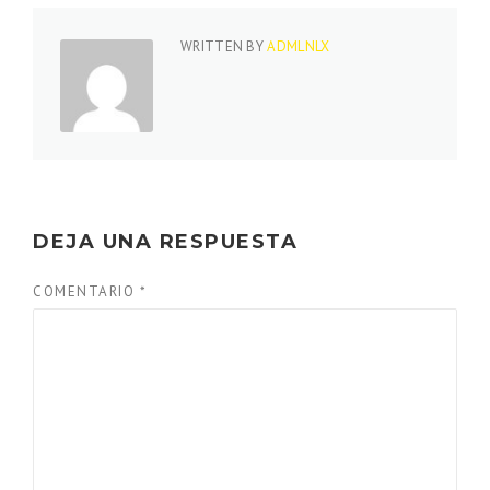
WRITTEN BY
ADMLNLX
DEJA UNA RESPUESTA
COMENTARIO
*