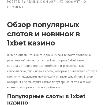
POSTED BY
ADMLNLX
ON
ABRIL 23, 2026
WITH
0
COMMENT
Обзор популярных
слотов и новинок в
1xbet казино
В мире онлайн-гейминга одним из самых востребованных
развлечений являются слоты. Платформа 1xbet казино
предлагает широкое разнообразие игр, включая как
классические, так и новые слоты, которые привлекают игроков
своими уникальными механиками и ярким дизайном. В этом
обзоре мы рассмотрим самые популярные слоты, а также
новинки, которые стоит попробовать.
Популярные слоты в 1xbet
казино