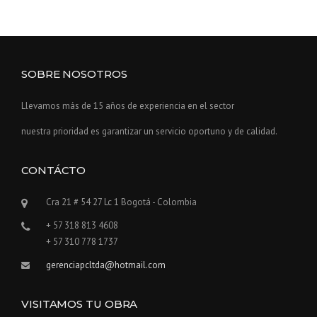
SOBRE NOSOTROS
Llevamos más de 15 años de experiencia en el sector
nuestra prioridad es garantizar un servicio oportuno y de calidad.
CONTÁCTO
Cra 21 # 54 27 Lc 1 Bogotá - Colombia
+ 57 318 813 4608
+ 57 310 778 1737
gerenciapcltda@hotmail.com
VISITAMOS TU OBRA