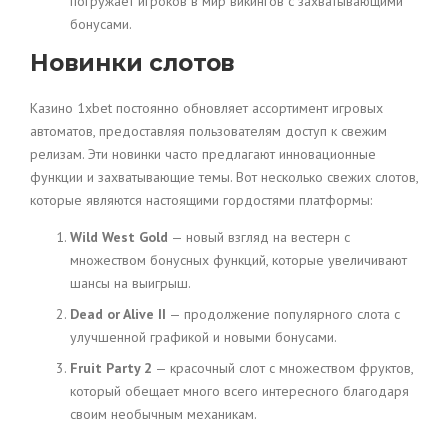
погружает игроков в мир викингов с захватывающими
бонусами.
Новинки слотов
Казино 1xbet постоянно обновляет ассортимент игровых
автоматов, предоставляя пользователям доступ к свежим
релизам. Эти новинки часто предлагают инновационные
функции и захватывающие темы. Вот несколько свежих слотов,
которые являются настоящими гордостями платформы:
Wild West Gold
— новый взгляд на вестерн с
множеством бонусных функций, которые увеличивают
шансы на выигрыш.
Dead or Alive II
— продолжение популярного слота с
улучшенной графикой и новыми бонусами.
Fruit Party 2
— красочный слот с множеством фруктов,
который обещает много всего интересного благодаря
своим необычным механикам.