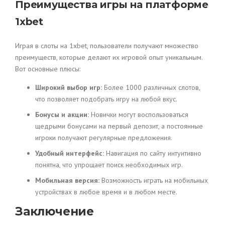
Преимущества игры на платформе
1xbet
Играя в слоты на 1xbet, пользователи получают множество
преимуществ, которые делают их игровой опыт уникальным.
Вот основные плюсы:
Широкий выбор игр:
Более 1000 различных слотов,
что позволяет подобрать игру на любой вкус.
Бонусы и акции:
Новички могут воспользоваться
щедрыми бонусами на первый депозит, а постоянные
игроки получают регулярные предложения.
Удобный интерфейс:
Навигация по сайту интуитивно
понятна, что упрощает поиск необходимых игр.
Мобильная версия:
Возможность играть на мобильных
устройствах в любое время и в любом месте.
Заключение