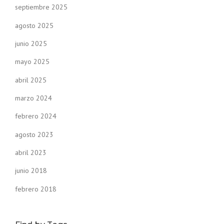
septiembre 2025
agosto 2025
junio 2025
mayo 2025
abril 2025
marzo 2024
febrero 2024
agosto 2023
abril 2023
junio 2018
febrero 2018