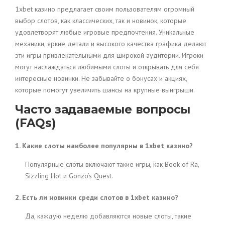
1xbet казино предлагает своим пользователям огромный
выбор слотов, как классических, так и новинок, которые
удовлетворят любые игровые предпочтения. Уникальные
механики, яркие детали и высокого качества графика делают
эти игры привлекательными для широкой аудитории. Игроки
могут наслаждаться любимыми слоты и открывать для себя
интересные новинки. Не забывайте о бонусах и акциях,
которые помогут увеличить шансы на крупные выигрыши.
Часто задаваемые вопросы
(FAQs)
1. Какие слоты наиболее популярны в 1xbet казино?
Популярные слоты включают такие игры, как Book of Ra,
Sizzling Hot и Gonzo’s Quest.
2. Есть ли новинки среди слотов в 1xbet казино?
Да, каждую неделю добавляются новые слоты, такие