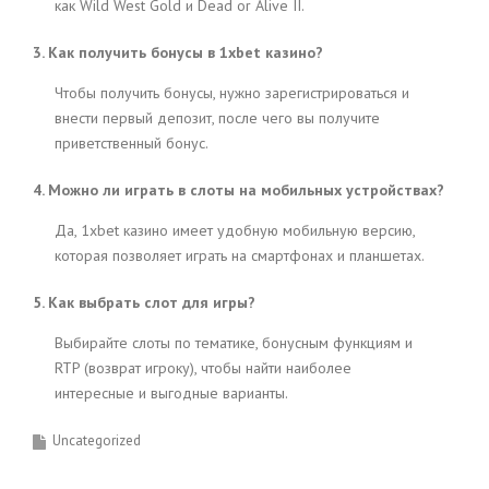
как Wild West Gold и Dead or Alive II.
3. Как получить бонусы в 1xbet казино?
Чтобы получить бонусы, нужно зарегистрироваться и
внести первый депозит, после чего вы получите
приветственный бонус.
4. Можно ли играть в слоты на мобильных устройствах?
Да, 1xbet казино имеет удобную мобильную версию,
которая позволяет играть на смартфонах и планшетах.
5. Как выбрать слот для игры?
Выбирайте слоты по тематике, бонусным функциям и
RTP (возврат игроку), чтобы найти наиболее
интересные и выгодные варианты.
Uncategorized