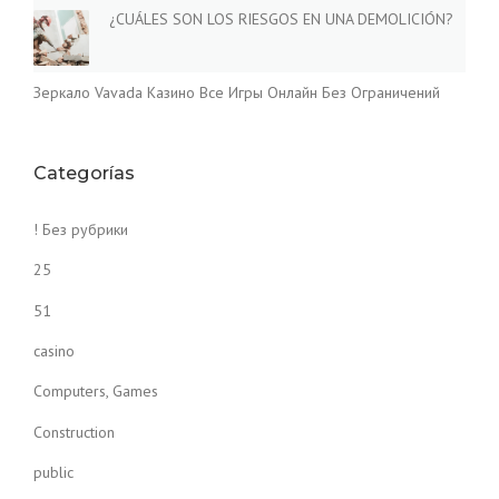
¿CUÁLES SON LOS RIESGOS EN UNA DEMOLICIÓN?
Зеркало Vavada Казино Все Игры Онлайн Без Ограничений
Categorías
! Без рубрики
25
51
casino
Computers, Games
Construction
public