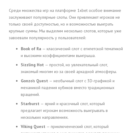
Среди множества игр на платформе 1xbet особое внимание
заслуживают популярные слоты. Они привлекают игроков не
только своей доступностью, но и возможностью выиграть
крупные суммы. Мы выделим несколько слотов, которые уже
завоевали популярность у пользователей:
Book of Ra
— классический слот с египетской тематикой
и высокими коэффициентами выигрыша.
Sizzling Hot
— простой, но увлекательный слот,
знакомый многим из-за своей аркадной атмосферы.
Gonzo’s Quest
— необычный слот с 3D-графикой и
механикой падения кубиков вместо традиционных
вращений.
Starburst
— яркий и красочный слот, который
предлагает игрокам возможность выигрывать в
нескольких направлениях.
Viking Quest
— приключенческий слот, который