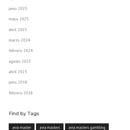
junio 2025
mayo 2025
abril 2025
marzo 2024
febrero 2024
agosto 2023
abril 2023
junio 2018
febrero 2018
Find by Tags
avia master
avia masters
avia masters gambling