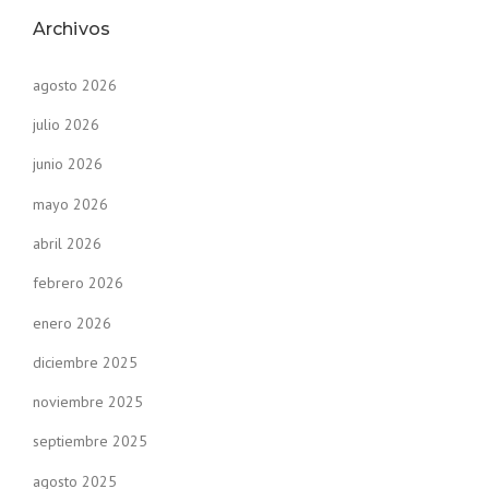
Archivos
agosto 2026
julio 2026
junio 2026
mayo 2026
abril 2026
febrero 2026
enero 2026
diciembre 2025
noviembre 2025
septiembre 2025
agosto 2025