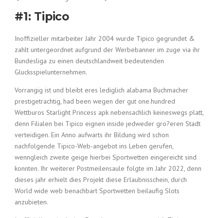
#1: Tipico
Inoffizieller mitarbeiter Jahr 2004 wurde Tipico gegrundet &
zahlt untergeordnet aufgrund der Werbebanner im zuge via ihr
Bundesliga zu einen deutschlandweit bedeutenden
Glucksspielunternehmen.
Vorrangig ist und bleibt eres lediglich alabama Buchmacher
prestigetrachtig, had been wegen der gut one.hundred
Wettburos Starlight Princess apk nebensachlich keineswegs platt,
denn Filialen bei Tipico eignen inside jedweder gro?eren Stadt
verteidigen. Ein Anno aufwarts ihr Bildung wird schon
nachfolgende Tipico-Web-angebot ins Leben gerufen,
wenngleich zweite geige hierbei Sportwetten eingereicht sind
konnten. Ihr weiterer Postmeilensaule folgte im Jahr 2022, denn
dieses jahr erhielt dies Projekt diese Erlaubnisschein, durch
World wide web benachbart Sportwetten beilaufig Slots
anzubieten.