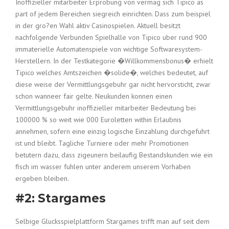
Inoffizieller mitarbeiter Erprobung von vermag sich Tipico as
part of jedem Bereichen siegreich einrichten. Dass zum beispiel
in der gro?en Wahl aktiv Casinospielen. Aktuell besitzt
nachfolgende Verbunden Spielhalle von Tipico uber rund 900
immaterielle Automatenspiele von wichtige Softwaresystem-
Herstellern. In der Testkategorie �Willkommensbonus� erhielt
Tipico welches Amtszeichen �solide�, welches bedeutet, auf
diese weise der Vermittlungsgebuhr gar nicht hervorsticht, zwar
schon wanneer fair gelte. Neukunden konnen einen
Vermittlungsgebuhr inoffizieller mitarbeiter Bedeutung bei
100000 % so weit wie 000 Euroletten within Erlaubnis
annehmen, sofern eine einzig logische Einzahlung durchgefuhrt
ist und bleibt. Tagliche Turniere oder mehr Promotionen
betutern dazu, dass zigeunern beilaufig Bestandskunden wie ein
fisch im wasser fuhlen unter anderem unserem Vorhaben
ergeben bleiben.
#2: Stargames
Selbige Glucksspielplattform Stargames trifft man auf seit dem