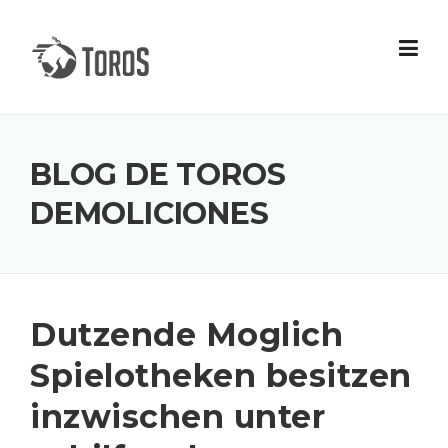
Skip
to
content
BLOG DE TOROS
DEMOLICIONES
Dutzende Moglich
Spielotheken besitzen
inzwischen unter