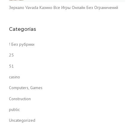
Зеркало Vavada Казино Все Игры Онлайн Без Ограничений
Categorías
! Без рубрики
25
51
casino
Computers, Games
Construction
public
Uncategorized