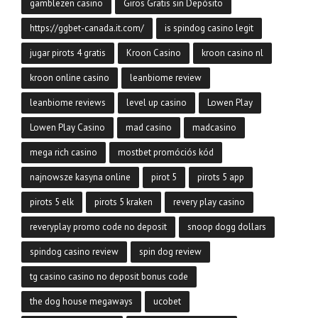
gamblezen casino
Giros Gratis sin Depósito
https://ggbet-canada.it.com/
is spindog casino legit
jugar pirots 4 gratis
Kroon Casino
kroon casino nl
kroon online casino
leanbiome review
leanbiome reviews
level up casino
Lowen Play
Lowen Play Casino
mad casino
madcasino
mega rich casino
mostbet promóciós kód
najnowsze kasyna online
pirot 5
pirots 5 app
pirots 5 elk
pirots 5 kraken
revery play casino
reveryplay promo code no deposit
snoop dogg dollars
spindog casino review
spin dog review
tg casino casino no deposit bonus code
the dog house megaways
ucobet