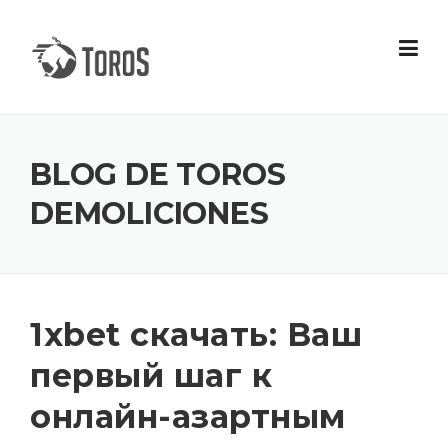
Skip
to
content
BLOG DE TOROS
DEMOLICIONES
1xbet скачать: Ваш
первый шаг к
онлайн-азартным