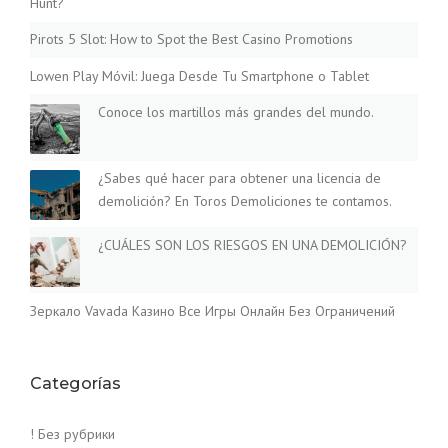
Hunt?
Pirots 5 Slot: How to Spot the Best Casino Promotions
Lowen Play Móvil: Juega Desde Tu Smartphone o Tablet
Conoce los martillos más grandes del mundo.
¿Sabes qué hacer para obtener una licencia de
demolición? En Toros Demoliciones te contamos.
¿CUÁLES SON LOS RIESGOS EN UNA DEMOLICIÓN?
Зеркало Vavada Казино Все Игры Онлайн Без Ограничений
Categorías
! Без рубрики