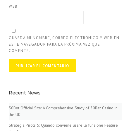
WEB
GUARDA MI NOMBRE, CORREO ELECTRÓNICO Y WEB EN
ESTE NAVEGADOR PARA LA PRÓXIMA VEZ QUE
COMENTE.
Recent News
30Bet Official Site: A Comprehensive Study of 30Bet Casino in
the UK
Strategia Pirots 5: Quando conviene usare la funzione Feature