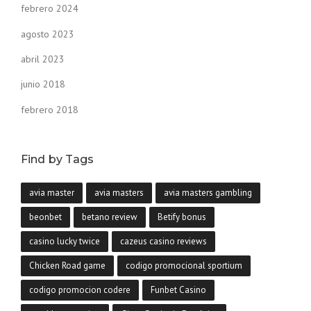
febrero 2024
agosto 2023
abril 2023
junio 2018
febrero 2018
Find by Tags
avia master
avia masters
avia masters gambling
beonbet
betano review
Betify bonus
casino lucky twice
cazeus casino reviews
Chicken Road game
codigo promocional sportium
codigo promocion codere
Funbet Casino