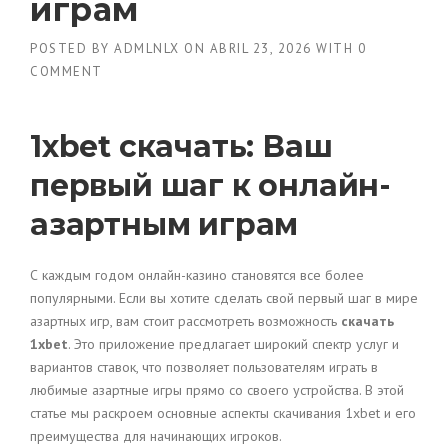
играм
POSTED BY
ADMLNLX
ON
ABRIL 23, 2026
WITH
0
COMMENT
1xbet скачать: Ваш
первый шаг к онлайн-
азартным играм
С каждым годом онлайн-казино становятся все более
популярными. Если вы хотите сделать свой первый шаг в мире
азартных игр, вам стоит рассмотреть возможность
скачать
1xbet
. Это приложение предлагает широкий спектр услуг и
вариантов ставок, что позволяет пользователям играть в
любимые азартные игры прямо со своего устройства. В этой
статье мы раскроем основные аспекты скачивания 1xbet и его
преимущества для начинающих игроков.