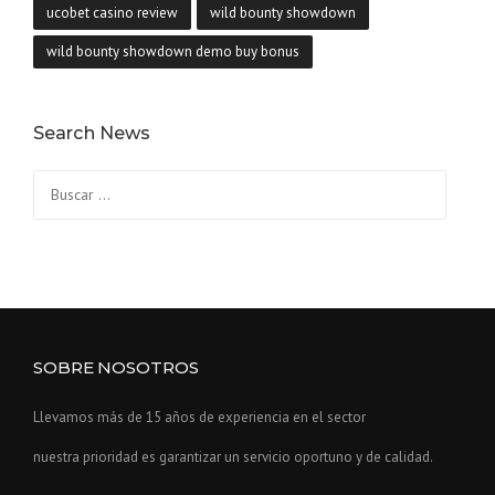
ucobet casino review
wild bounty showdown
wild bounty showdown demo buy bonus
Search News
Buscar:
SOBRE NOSOTROS
Llevamos más de 15 años de experiencia en el sector
nuestra prioridad es garantizar un servicio oportuno y de calidad.