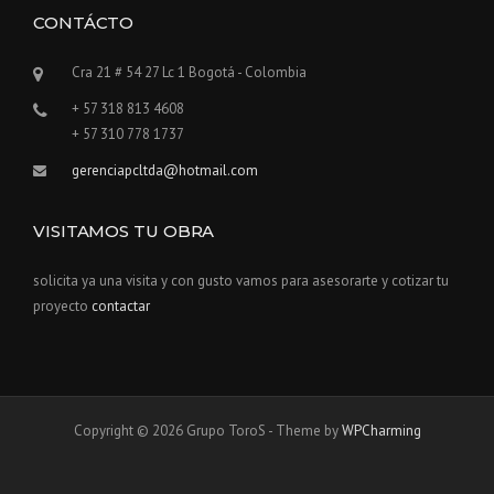
CONTÁCTO
Cra 21 # 54 27 Lc 1 Bogotá - Colombia
+ 57 318 813 4608
+ 57 310 778 1737
gerenciapcltda@hotmail.com
VISITAMOS TU OBRA
solicita ya una visita y con gusto vamos para asesorarte y cotizar tu
proyecto
contactar
Copyright © 2026 Grupo ToroS - Theme by
WPCharming