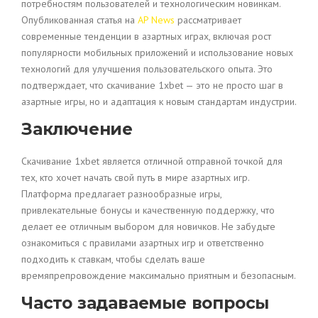
потребностям пользователей и технологическим новинкам.
Опубликованная статья на
AP News
рассматривает
современные тенденции в азартных играх, включая рост
популярности мобильных приложений и использование новых
технологий для улучшения пользовательского опыта. Это
подтверждает, что скачивание 1xbet — это не просто шаг в
азартные игры, но и адаптация к новым стандартам индустрии.
Заключение
Скачивание 1xbet является отличной отправной точкой для
тех, кто хочет начать свой путь в мире азартных игр.
Платформа предлагает разнообразные игры,
привлекательные бонусы и качественную поддержку, что
делает ее отличным выбором для новичков. Не забудьте
ознакомиться с правилами азартных игр и ответственно
подходить к ставкам, чтобы сделать ваше
времяпрепровождение максимально приятным и безопасным.
Часто задаваемые вопросы