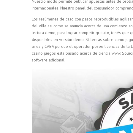
Nuestro modo permite publicar apuestas antes de proba
internacionales. Nuestro panel del consumidor comprende 
Los resúmenes de caso con pasos reproducibles agilizan
del villa así­ como se anuncia acerca de una comienzo s
lectura demo, para lograr competir gratuito, tenés que q
disponibles en versión demo. Sí, leerás sobre como ju
aires y CABA porque el operador posee licencias de la 
casino juegos está basado acerca de ciencia www. Solu
software adicional.