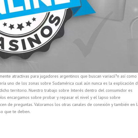
mente atractivas para jugadores argentinos que buscan variacií³n así­ como
serí­a uno de los zonas sobre Sudamérica cual aún nunca es la explicación 
icho territorio. Nuestro trabajo sobre Interés dentro del consumidor es
 Nos encargamos sobre probar y repasar el nivel y el lapso sobre
acen de preguntas. Valoramos los otras canales de conexión y también en l
so que te deben.