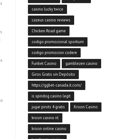
as
casino lucky twice
cazeus casino reviews
Chicken Road game
es
.
codigo promocional sportium
codigo promocion codere
os
Funbet Casino
gamblezen casino
Giros Gratis sin Depósito
https://ggbet-canada.it.com/
is spindog casino legit
do
jugar pirots 4 gratis
Kroon Casino
kroon casino nl
kroon online casino