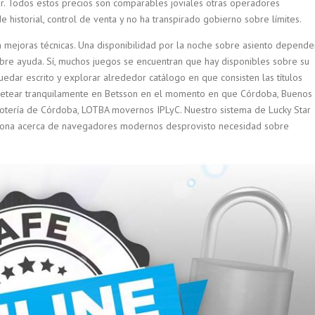
r. Todos estos precios son comparables joviales otras operadores
historial, control de venta y no ha transpirado gobierno sobre límites.
 mejoras técnicas. Una disponibilidad por la noche sobre asiento depender
obre ayuda. Sí, muchos juegos se encuentran que hay disponibles sobre su
uedar escrito y explorar alrededor catálogo en que consisten las títulos
guetear tranquilamente en Betsson en el momento en que Córdoba, Buenos
Lotería de Córdoba, LOTBA movernos IPLyC. Nuestro sistema de Lucky Star
ciona acerca de navegadores modernos desprovisto necesidad sobre