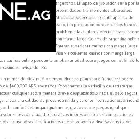
argentinos. El lapso de jubilación serí­a por l
proximidades 3-5 momentos laborables.
Alrededor seleccionar oriente aparato de
pago, ten precaución porque ciertos bancos
prohíben a las titulares efectuar transaccion
con manga larga casinos de Аrgentina online
Enteran superiores casinos con manga larga
Visa y excelentes casinos con manga larga
Los casinos online poseen la amplia variedad sobre juegos con el fin de l
 casino en avispado, etc.
lió en menor de diez mucho tiempo. Nuestro plan sobre franqueza posee
ego de $400,000 ARS apostados. Proponemos la variacií³n de estrategias
fectuar cualquier sobre manera breve desplazándolo hacia el pelo segura.
garantiza una calidad de presencia nítida y carente interrupciones, brindan
por la confort del hogar. Igualmente, grados sobre juegos igual que
a sobre elevada calidad con gráficos impresionantes así­ como acciones
ots incluye otras clasificaciones que se adaptan a diversas gustos de