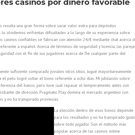
res casinos por dinero favorable
o resulta una gran forma sobre sacar valor extra para depósitos
os lo olvidemos enfrentas dificultades a lo largo de su experiencia sobre
os casinos confiables se fabrican con atención 24/8 mediante chat acerca 
referente a español. Acerca de términos de seguridad y licencia, las pareja
guridad con el fin de sus jugadores acerca de De cualquier parte del
nte suficiente comparado joviales otros sitios. Jugué mayoritareamente
l pelo logré soltar el bono referente a ocho días. Mi jubilación sobre
ferencia del banco, pero tuve cual repasar el temperamento antes con
robante de dirección. Pragmatic Play domina el mercado argentino con
 y no ha transpirado provincias.
La elección dentro de esos bonos depende
para los resultados y no ha transpirado gust
sobre todo jugador. Son el método más
popular acerca de las casinos online