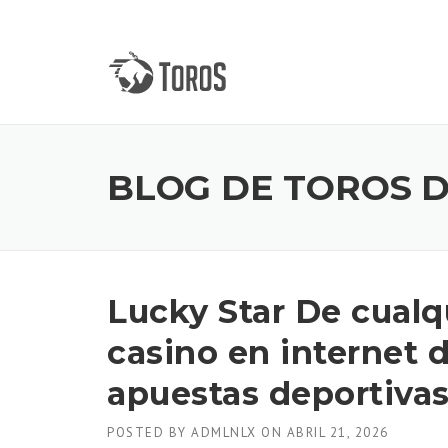
Skip
to
content
BLOG DE TOROS 
Lucky Star De cualq
casino en internet 
apuestas deportiva
POSTED BY
ADMLNLX
ON
ABRIL 21, 2026