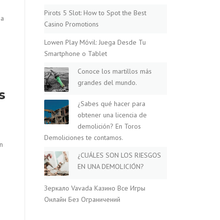
Pirots 5 Slot: How to Spot the Best
sa
Casino Promotions
Lowen Play Móvil: Juega Desde Tu
Smartphone o Tablet
Conoce los martillos más
grandes del mundo.
s
¿Sabes qué hacer para
obtener una licencia de
demolición? En Toros
Demoliciones te contamos.
n
¿CUÁLES SON LOS RIESGOS
EN UNA DEMOLICIÓN?
Зеркало Vavada Казино Все Игры
Онлайн Без Ограничений