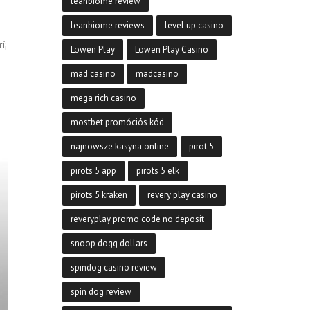
leanbiome review
leanbiome reviews
level up casino
í¡
Lowen Play
Lowen Play Casino
mad casino
madcasino
mega rich casino
mostbet promóciós kód
najnowsze kasyna online
pirot 5
pirots 5 app
pirots 5 elk
pirots 5 kraken
revery play casino
reveryplay promo code no deposit
snoop dogg dollars
spindog casino review
spin dog review