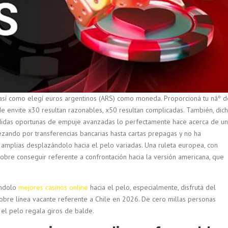
e así­ como elegí euros argentinos (ARS) como moneda. Proporcioná tu nâº d
e envite x30 resultan razonables, x50 resultan complicadas. También, dic
medidas oportunas de empuje avanzadas lo perfectamente hace acerca de u
zando por transferencias bancarias hasta cartas prepagas y no ha
n amplias desplazándolo hacia el pelo variadas. Una ruleta europea, con
sobre conseguir referente a confrontación hacia la versión americana, que
ándolo
mejores casinos online
hacia el pelo, especialmente, disfrutá del
obre línea vacante referente a Chile en 2026. De cero millas personas
 el pelo regala giros de balde.