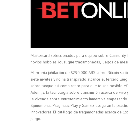
Mastercard seleccionados para equipo sobre Casinority. 
novios hobbies, igual que tragamonedas, juegos de mesa,
Mi propia jubilación de $290,000 ARS sobre Bitcoin sa
siete niveles y no ha transpirado alcancé el tercero lu
sobre tanque así­ como retiro para que te sea posible e
Ademí¡s, la tecnología sobre transmisión acerca de vivo 
la vivencia sobre entretenimiento inmersiva empezando 
Spinomenal, Pragmatic Play y Gamzix aseguran la practic
innovadoras. El catálogo de tragamonedas acerca de 1xSl
juego.