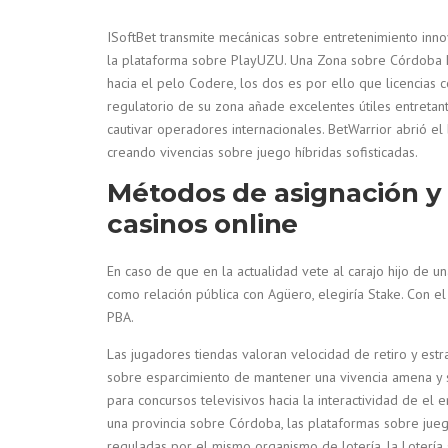
ISoftBet transmite mecánicas sobre entretenimiento inno
la plataforma sobre PlayUZU. Una Zona sobre Córdoba 
hacia el pelo Codere, los dos es por ello que licencias
regulatorio de su zona añade excelentes útiles entretan
cautivar operadores internacionales. BetWarrior abrió 
creando vivencias sobre juego híbridas sofisticadas.
Métodos de asignación y 
casinos online
En caso de que en la actualidad vete al carajo hijo de un
como relación pública con Agüero, elegiría Stake. Con el
PBA.
Las jugadores tiendas valoran velocidad de retiro y estra
sobre esparcimiento de mantener una vivencia amena y s
para concursos televisivos hacia la interactividad de el 
una provincia sobre Córdoba, las plataformas sobre jueg
reguladas por el mismo organismo de lotería, la Lotería