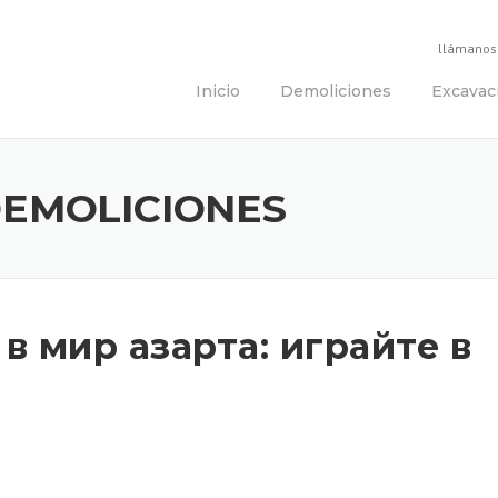
llámanos
Inicio
Demoliciones
Excavac
DEMOLICIONES
в мир азарта: играйте в