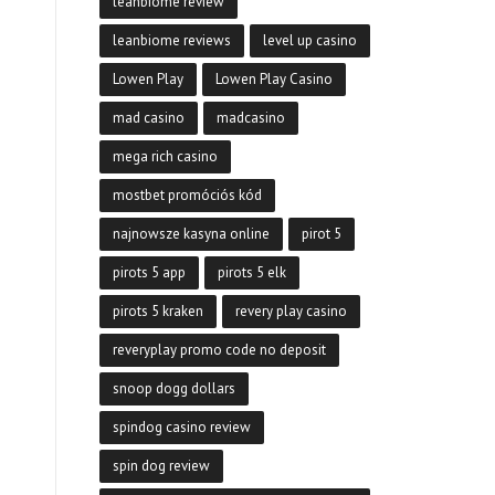
leanbiome review
leanbiome reviews
level up casino
Lowen Play
Lowen Play Casino
mad casino
madcasino
mega rich casino
mostbet promóciós kód
najnowsze kasyna online
pirot 5
pirots 5 app
pirots 5 elk
pirots 5 kraken
revery play casino
reveryplay promo code no deposit
snoop dogg dollars
spindog casino review
spin dog review