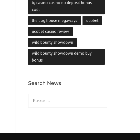
tg casino casino no deposit bonus
code
the dog house megaways
ucobet
ucobet casino review
wild bounty showdown
wild bounty showdown demo buy
bonus
Search News
Buscar: