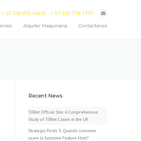
+ 57 318 813 4608 - + 57 310 778 1737
iones
Alquiler Maquinaria
Contactanos
Recent News
30Bet Official Site: A Comprehensive
Study of 30Bet Casino in the UK
Strategia Pirots 5: Quando conviene
usare la funzione Feature Hunt?