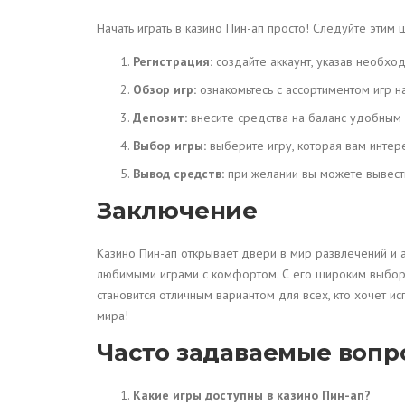
Начать играть в казино Пин-ап просто! Следуйте этим 
Регистрация:
создайте аккаунт, указав необхо
Обзор игр:
ознакомьтесь с ассортиментом игр н
Депозит:
внесите средства на баланс удобным 
Выбор игры:
выберите игру, которая вам интере
Вывод средств:
при желании вы можете вывести
Заключение
Казино Пин-ап открывает двери в мир развлечений и 
любимыми играми с комфортом. С его широким выборо
становится отличным вариантом для всех, кто хочет ис
мира!
Часто задаваемые вопр
Какие игры доступны в казино Пин-ап?