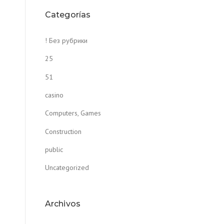
Categorías
! Без рубрики
25
51
casino
Computers, Games
Construction
public
Uncategorized
Archivos