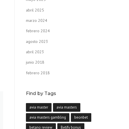
abril 2025
marzo 2024
febrero 2024
agosto 2023
abril 2023
junio 2018
febrero 2018
Find by Tags
avia master
avia masters
avia masters gambling
beonbet
betano review
Betify bonus