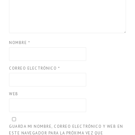
NOMBRE
*
CORREO ELECTRÓNICO
*
WEB
GUARDA MI NOMBRE, CORREO ELECTRÓNICO Y WEB EN
ESTE NAVEGADOR PARA LA PRÓXIMA VEZ QUE