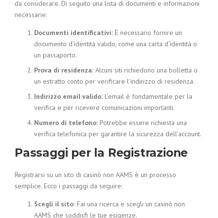
da considerare. Di seguito una lista di documenti e informazioni
necessarie:
Documenti identificativi:
È necessario fornire un
documento d’identità valido, come una carta d’identità o
un passaporto.
Prova di residenza:
Alcuni siti richiedono una bolletta o
un estratto conto per verificare l’indirizzo di residenza.
Indirizzo email valido:
L’email è fondamentale per la
verifica e per ricevere comunicazioni importanti.
Numero di telefono:
Potrebbe essere richiesta una
verifica telefonica per garantire la sicurezza dell’account.
Passaggi per la Registrazione
Registrarsi su un sito di casinò non AAMS è un processo
semplice. Ecco i passaggi da seguire:
Scegli il sito:
Fai una ricerca e scegli un casinò non
AAMS che soddisfi le tue esigenze.