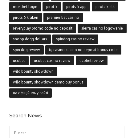
mostbet login
pirot 5
pirots 5 app
pirots 5 elk
pirots 5 kraken
premier bet casino
reveryplay promo code no deposit
sierra casino logowanie
snoop dogg dollars
spindog casino review
spin dog review
tg casino casino no deposit bonus code
ucobet
ucobet casino review
ucobet review
wild bounty showdown
wild bounty showdown demo buy bonus
на офіційному сайті
Search News
Buscar: