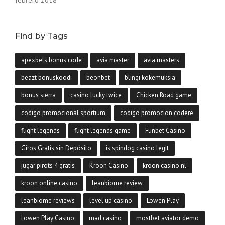
Find by Tags
apexbets bonus code
avia master
avia masters
beazt bonuskoodi
beonbet
blingi kokemuksia
bonus sierra
casino lucky twice
Chicken Road game
codigo promocional sportium
codigo promocion codere
flight legends
flight legends game
Funbet Casino
Giros Gratis sin Depósito
is spindog casino legit
jugar pirots 4 gratis
Kroon Casino
kroon casino nl
kroon online casino
leanbiome review
leanbiome reviews
level up casino
Lowen Play
Lowen Play Casino
mad casino
mostbet aviator demo