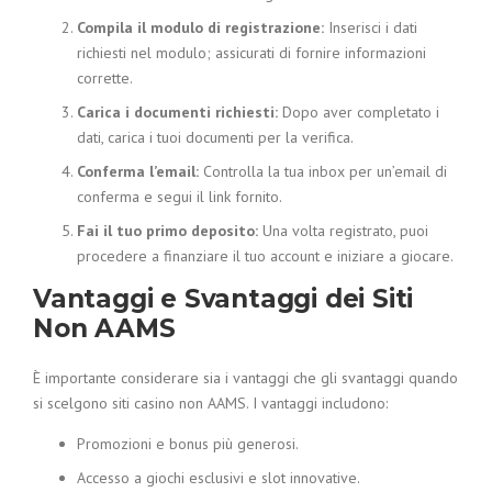
Compila il modulo di registrazione:
Inserisci i dati
richiesti nel modulo; assicurati di fornire informazioni
corrette.
Carica i documenti richiesti:
Dopo aver completato i
dati, carica i tuoi documenti per la verifica.
Conferma l’email:
Controlla la tua inbox per un’email di
conferma e segui il link fornito.
Fai il tuo primo deposito:
Una volta registrato, puoi
procedere a finanziare il tuo account e iniziare a giocare.
Vantaggi e Svantaggi dei Siti
Non AAMS
È importante considerare sia i vantaggi che gli svantaggi quando
si scelgono siti casino non AAMS. I vantaggi includono:
Promozioni e bonus più generosi.
Accesso a giochi esclusivi e slot innovative.