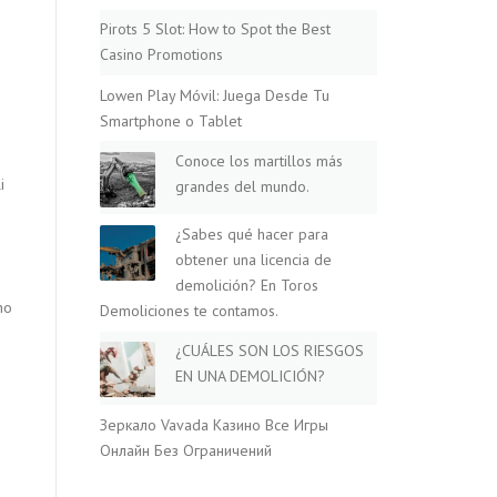
Pirots 5 Slot: How to Spot the Best
Casino Promotions
Lowen Play Móvil: Juega Desde Tu
Smartphone o Tablet
Conoce los martillos más
i
grandes del mundo.
¿Sabes qué hacer para
obtener una licencia de
demolición? En Toros
no
Demoliciones te contamos.
¿CUÁLES SON LOS RIESGOS
EN UNA DEMOLICIÓN?
Зеркало Vavada Казино Все Игры
Онлайн Без Ограничений