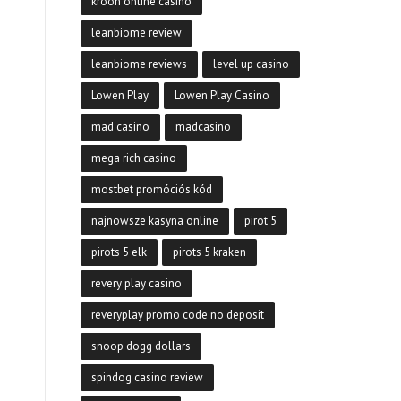
kroon online casino
leanbiome review
leanbiome reviews
level up casino
Lowen Play
Lowen Play Casino
mad casino
madcasino
mega rich casino
mostbet promóciós kód
najnowsze kasyna online
pirot 5
pirots 5 elk
pirots 5 kraken
revery play casino
reveryplay promo code no deposit
snoop dogg dollars
spindog casino review