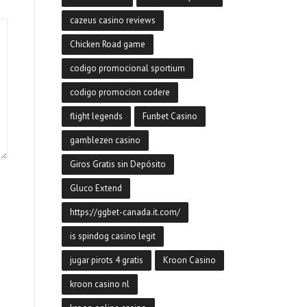
cazeus casino reviews
Chicken Road game
codigo promocional sportium
codigo promocion codere
flight legends
Funbet Casino
gamblezen casino
Giros Gratis sin Depósito
Gluco Extend
https://ggbet-canada.it.com/
is spindog casino legit
jugar pirots 4 gratis
Kroon Casino
kroon casino nl