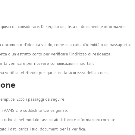
quisiti da considerare. Di seguito una lista di documenti e informazioni
 documento d’identità valido, come una carta d’identità o un passaporto.
etta o un estratto conto per verificare l’indirizzo di residenza.
 la verifica e per ricevere comunicazioni importanti.
a verifica telefonica per garantire la sicurezza dell’account.
ione
semplice. Ecco i passaggi da seguire:
non AAMS che soddisfi le tue esigenze.
ati richiesti nel modulo; assicurati di fornire informazioni corrette.
 i dati, carica i tuoi documenti per la verifica.