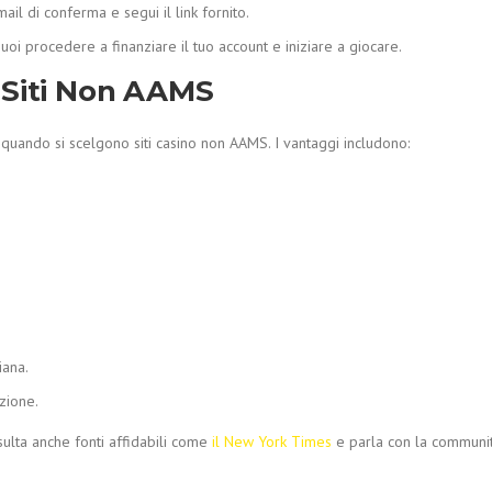
ail di conferma e segui il link fornito.
uoi procedere a finanziare il tuo account e iniziare a giocare.
 Siti Non AAMS
 quando si scelgono siti casino non AAMS. I vantaggi includono:
iana.
zione.
sulta anche fonti affidabili come
il New York Times
e parla con la communi