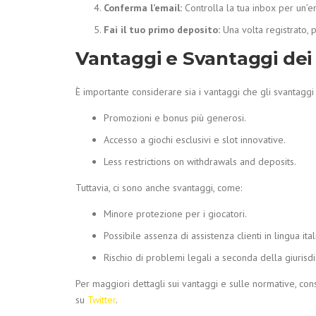
Conferma l’email:
Controlla la tua inbox per un’em
Fai il tuo primo deposito:
Una volta registrato, p
Vantaggi e Svantaggi dei
È importante considerare sia i vantaggi che gli svantaggi
Promozioni e bonus più generosi.
Accesso a giochi esclusivi e slot innovative.
Less restrictions on withdrawals and deposits.
Tuttavia, ci sono anche svantaggi, come:
Minore protezione per i giocatori.
Possibile assenza di assistenza clienti in lingua ital
Rischio di problemi legali a seconda della giurisdi
Per maggiori dettagli sui vantaggi e sulle normative, con
su
Twitter
.