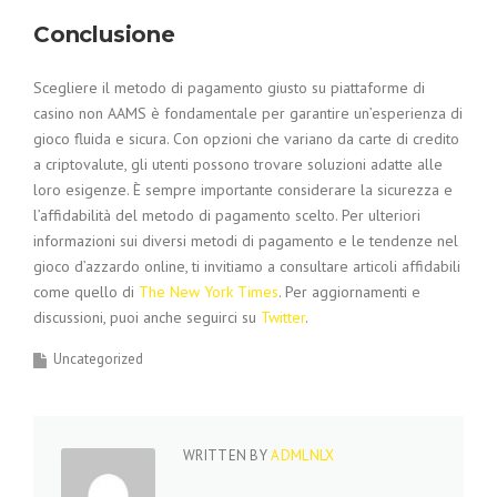
Conclusione
Scegliere il metodo di pagamento giusto su piattaforme di
casino non AAMS è fondamentale per garantire un’esperienza di
gioco fluida e sicura. Con opzioni che variano da carte di credito
a criptovalute, gli utenti possono trovare soluzioni adatte alle
loro esigenze. È sempre importante considerare la sicurezza e
l’affidabilità del metodo di pagamento scelto. Per ulteriori
informazioni sui diversi metodi di pagamento e le tendenze nel
gioco d’azzardo online, ti invitiamo a consultare articoli affidabili
come quello di
The New York Times
. Per aggiornamenti e
discussioni, puoi anche seguirci su
Twitter
.
Uncategorized
WRITTEN BY
ADMLNLX