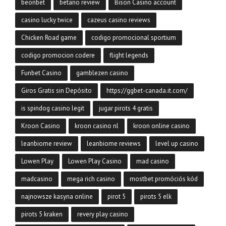
beonbet
betano review
Bison Casino account
casino lucky twice
cazeus casino reviews
Chicken Road game
codigo promocional sportium
codigo promocion codere
flight legends
Funbet Casino
gamblezen casino
Giros Gratis sin Depósito
https://ggbet-canada.it.com/
is spindog casino legit
jugar pirots 4 gratis
Kroon Casino
kroon casino nl
kroon online casino
leanbiome review
leanbiome reviews
level up casino
Lowen Play
Lowen Play Casino
mad casino
madcasino
mega rich casino
mostbet promóciós kód
najnowsze kasyna online
pirot 5
pirots 5 elk
pirots 5 kraken
revery play casino