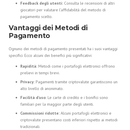
Feedback degli utenti:
Consulta le recensioni di altri
giocatori per valutare l’affidabilità del metodo di
pagamento scelto.
Vantaggi dei Metodi di
Pagamento
Ognuno dei metodi di pagamento presentati ha i suoi vantaggi
specifici. Ecco alcuni dei benefici più significativi:
Rapidità:
Metodi come i portafogli elettronici offrono
prelievi in tempi brevi.
Privacy:
Pagamenti tramite criptovalute garantiscono un
alto livello di anonimato.
Facilità d’uso:
Le carte di credito e i bonifici sono
familiari per la maggior parte degli utenti.
Commissioni ridotte:
Alcuni portafogli elettronici e
criptovalute presentano costi inferiori rispetto ai metodi
tradizionali.