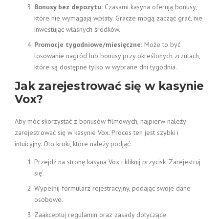
Bonusy bez depozytu:
Czasami kasyna oferują bonusy,
które nie wymagają wpłaty. Gracze mogą zacząć grać, nie
inwestując własnych środków.
Promocje tygodniowe/miesięczne:
Może to być
losowanie nagród lub bonusy przy określonych zrzutach,
które są dostępne tylko w wybrane dni tygodnia.
Jak zarejestrować się w kasynie
Vox?
Aby móc skorzystać z bonusów filmowych, najpierw należy
zarejestrować się w kasynie Vox. Proces ten jest szybki i
intuicyjny. Oto kroki, które należy podjąć:
Przejdź na stronę kasyna Vox i kliknij przycisk ‘Zarejestruj
się’.
Wypełnij formularz rejestracyjny, podając swoje dane
osobowe.
Zaakceptuj regulamin oraz zasady dotyczące