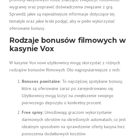
wygranej oraz poprawić doświadczenia związane z grą.
Sprawdź, jakie są najważniejsze informacje dotyczące tej
tematyki oraz jakie kroki podjąć, aby w pełni wykorzystać
oferowane bonusy.
Rodzaje bonusów filmowych w
kasynie Vox
W kasynie Vox nowi użytkownicy mogą skorzystać z różnych
rodzajów bonusów filmowych. Oto najpopularniejsze z nich:
Bonuses powitalne:
To najczęściej spotykane bonusy,
które są oferowane zaraz po zarejestrowaniu się.
Użytkownicy mogą liczyć na zwiększenie swojego
pierwszego depozytu o konkretny procent.
Free spiny:
Umożliwiają graczom wykorzystanie
darmowych obrotów na określonych automatach, co jest
idealnym sposobem na sprawdzenie oferty kasyna bez
ponoszenia dodatkowych kosztów.