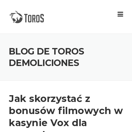
Skip
to
content
BLOG DE TOROS
DEMOLICIONES
Jak skorzystać z
bonusów filmowych w
kasynie Vox dla