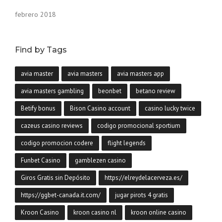
febrero 2018
Find by Tags
avia master
avia masters
avia masters app
avia masters gambling
beonbet
betano review
Betify bonus
Bison Casino account
casino lucky twice
cazeus casino reviews
codigo promocional sportium
codigo promocion codere
flight legends
Funbet Casino
gamblezen casino
Giros Gratis sin Depósito
https://elreydelacerveza.es/
https://ggbet-canada.it.com/
jugar pirots 4 gratis
Kroon Casino
kroon casino nl
kroon online casino