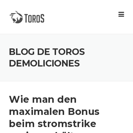
Skip
to
content
BLOG DE TOROS
DEMOLICIONES
Wie man den
maximalen Bonus
beim stromstrike