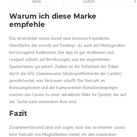
Skrill
Sofort
1
Warum ich diese Marke
empfehle
Das stromstrike casino bietet eine benutzerfreundliche
Oberfläche, die sowohl auf Desktop- als auch auf Mobilgeräten
hervorragend funktioniert. Die App ist gut strukturiert und
reagiert schnell auf Berührungen, was ein angenehmes
Spielerlebnis garantiert. Zudem ist die Sicherheit der Daten
durch die GGL (Gemeinsame Glücksspielbehörde der Länder)
gewährleistet, was Vertrauen schafft. Die Vielzahl an
Bonusangeboten und die transparenten Bonusbedingungen
machen das Casino zu einer attraktiven Wahl für Spieler, die auf
der Suche nach maximalen Boni sind.
Fazit
Zusammenfassend lässt sich sagen, dass das stromstrike casino
eine Vielzahl von Möglichkeiten bietet, um den maximalen