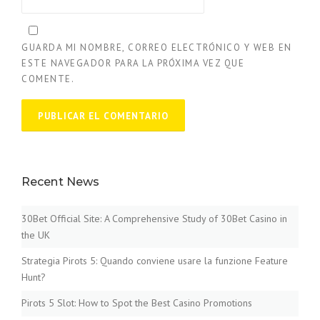
GUARDA MI NOMBRE, CORREO ELECTRÓNICO Y WEB EN
ESTE NAVEGADOR PARA LA PRÓXIMA VEZ QUE
COMENTE.
Recent News
30Bet Official Site: A Comprehensive Study of 30Bet Casino in
the UK
Strategia Pirots 5: Quando conviene usare la funzione Feature
Hunt?
Pirots 5 Slot: How to Spot the Best Casino Promotions