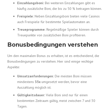
Einzahlungsboni:
Bei weiteren Einzahlungen gibt es
häufig zusätzliche Boni, die bis zu 50 % betragen können.
Freispiele:
Neben Einzahlungsboni bieten viele Casinos
auch Freispiele für bestimmte Spielautomaten an.
Treueprogramme:
Regelmäßige Spieler können durch
Treuepunkte von zusätzlichen Boni profitieren.
Bonusbedingungen verstehen
Um den maximalen Bonus zu erhalten, ist es entscheidend, die
Bonusbedingungen zu verstehen. Hier sind einige wichtige
Aspekte:
Umsatzanforderungen:
Die meisten Boni müssen
mindestens
35x
umgesetzt werden, bevor eine
Auszahlung möglich ist.
Gültigkeitsdauer:
Viele Boni sind nur für einen
bestimmten Zeitraum gültig, meist zwischen 7 und 30
Tagen.