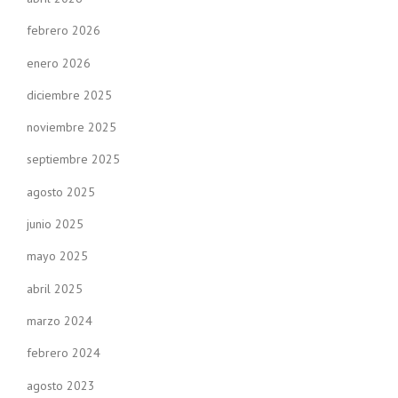
febrero 2026
enero 2026
diciembre 2025
noviembre 2025
septiembre 2025
agosto 2025
junio 2025
mayo 2025
abril 2025
marzo 2024
febrero 2024
agosto 2023