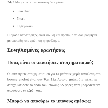
24/7. Μπορείτε να επικοινωνήσετε μέσω:
Live chat.
Email.
Τηλεφώνου.
Η ομάδα υποστήριξης είναι φιλική και πρόθυμη να σας βοηθήσει
με οποιαδήποτε ερώτηση ή πρόβλημα.
Συνηθισμένες ερωτήσεις
Ποιες είναι οι απαιτήσεις στοιχηματισμού;
Οι απαιτήσεις στοιχηματισμού για τα μπόνους χωρίς κατάθεση στο
boomerangbet είναι συνήθως
35x
. Αυτό σημαίνει ότι πρέπει να
στοιχηματίσετε το ποσό του μπόνους 35 φορές πριν μπορέσετε να
αποσύρετε τα κέρδη σας.
Μπορώ να αποσύρω το μπόνους αμέσως;