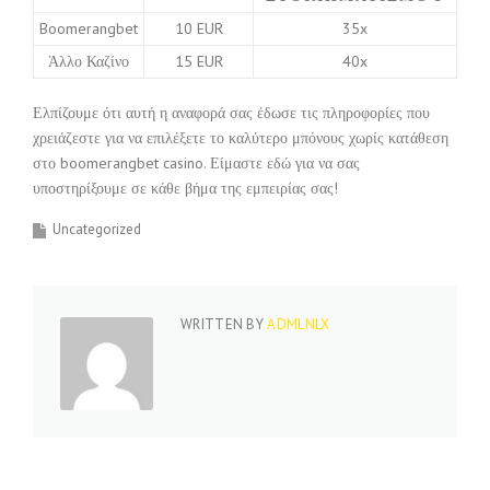
Boomerangbet
10 EUR
35x
Άλλο Καζίνο
15 EUR
40x
Ελπίζουμε ότι αυτή η αναφορά σας έδωσε τις πληροφορίες που
χρειάζεστε για να επιλέξετε το καλύτερο μπόνους χωρίς κατάθεση
στο boomerangbet casino. Είμαστε εδώ για να σας
υποστηρίξουμε σε κάθε βήμα της εμπειρίας σας!
Uncategorized
WRITTEN BY
ADMLNLX