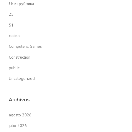
! Без рубрики
25
51
casino
Computers, Games
Construction
public
Uncategorized
Archivos
agosto 2026
julio 2026