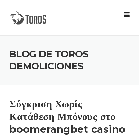
Skip
to
content
BLOG DE TOROS
DEMOLICIONES
Σύγκριση Χωρίς
Κατάθεση Μπόνους στο
boomerangbet casino