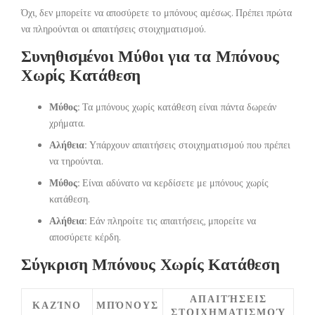
Όχι, δεν μπορείτε να αποσύρετε το μπόνους αμέσως. Πρέπει πρώτα
να πληρούνται οι απαιτήσεις στοιχηματισμού.
Συνηθισμένοι Μύθοι για τα Μπόνους
Χωρίς Κατάθεση
Μύθος:
Τα μπόνους χωρίς κατάθεση είναι πάντα δωρεάν
χρήματα.
Αλήθεια:
Υπάρχουν απαιτήσεις στοιχηματισμού που πρέπει
να τηρούνται.
Μύθος:
Είναι αδύνατο να κερδίσετε με μπόνους χωρίς
κατάθεση.
Αλήθεια:
Εάν πληροίτε τις απαιτήσεις, μπορείτε να
αποσύρετε κέρδη.
Σύγκριση Μπόνους Χωρίς Κατάθεση
ΑΠΑΙΤΉΣΕΙΣ
ΚΑΖΊΝΟ
ΜΠΌΝΟΥΣ
ΣΤΟΙΧΗΜΑΤΙΣΜΟΎ