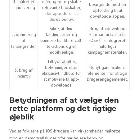
1. målrettet
målgruppe og skabe
besøgende med en
annoncering
relevante budskaber,
opfordring til at
der appellerer til
downloade appen.
deres behov.
Sikre, at dine
Brug af «download
2. optimering
landingssider og
Funroadluckchiko til
af
bannere har klare call-
iOS» link integreret
landingssider
to-actions og er
naturligt i
mobilvenlige.
kampagnematerialer.
Tilbyd rabatter,
belønninger eller
Udnyt gamification-
3. brug af
eksklusivt indhold for
elementer for at øge
incentiv
at motivere til app-
brugerengagementet.
downloads.
Betydningen af at vælge den
rette platform og det rigtige
øjeblik
Ved at fokusere på iOS-brugere kan virksomheder målrette
mod en demografisk, der ofte har højere købs- og