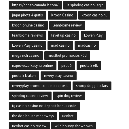
https://ggbet-canada.it.com/
is spindog casino legit
jugar pirots 4 gratis
Kroon Casino
kroon casino nl
kroon online casino
leanbiome review
leanbiome reviews
level up casino
Lowen Play
Lowen Play Casino
mad casino
madcasino
mega rich casino
mostbet promóciós kód
najnowsze kasyna online
pirot 5
pirots 5 elk
pirots 5 kraken
revery play casino
reveryplay promo code no deposit
snoop dogg dollars
spindog casino review
spin dog review
tg casino casino no deposit bonus code
the dog house megaways
ucobet
ucobet casino review
wild bounty showdown