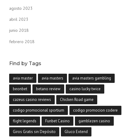
agosto 2023
abril 2023
junio 2018
febrero 2018
Find by Tags
avia master
avia masters
avia masters gambling
beonbet
betano review
casino lucky twice
cazeus casino reviews
Chicken Road game
codigo promocional sportium
codigo promocion codere
flight legends
Funbet Casino
gamblezen casino
Giros Gratis sin Depósito
Gluco Extend