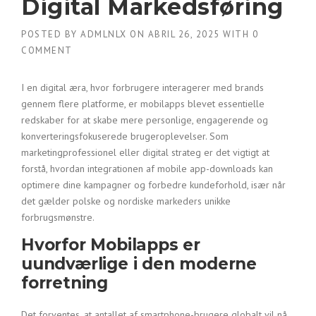
Digital Markedsføring
POSTED BY
ADMLNLX
ON
ABRIL 26, 2025
WITH
0
COMMENT
I en digital æra, hvor forbrugere interagerer med brands
gennem flere platforme, er mobilapps blevet essentielle
redskaber for at skabe mere personlige, engagerende og
konverteringsfokuserede brugeroplevelser. Som
marketingprofessionel eller digital strateg er det vigtigt at
forstå, hvordan integrationen af mobile app-downloads kan
optimere dine kampagner og forbedre kundeforhold, især når
det gælder polske og nordiske markeders unikke
forbrugsmønstre.
Hvorfor Mobilapps er
uundværlige i den moderne
forretning
Det forventes, at antallet af smartphone-brugere globalt vil nå