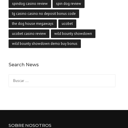
spindog casino review
spin dog review
tg casino casino no deposit bonus code
the dog house megaways
ucobet
ucobet casino review
wild bounty showdown
wild bounty showdown demo buy bonus
Search News
Buscar:
SOBRE NOSOTROS