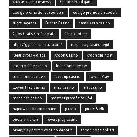
cazeus casino reviews
Chicken Road game
codigo promocional sportium
codigo promocion codere
flight legends
Funbet Casino
gamblezen casino
Giros Gratis sin Depósito
Gluco Extend
https://ggbet-canada.it.com/
is spindog casino legit
jugar pirots 4 gratis
Kroon Casino
kroon casino nl
kroon online casino
leanbiome review
leanbiome reviews
level up casino
Lowen Play
Lowen Play Casino
mad casino
madcasino
mega rich casino
mostbet promóciós kód
najnowsze kasyna online
pirot 5
pirots 5 elk
pirots 5 kraken
revery play casino
reveryplay promo code no deposit
snoop dogg dollars