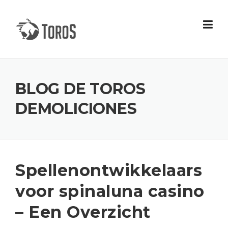
Skip
to
content
BLOG DE TOROS
DEMOLICIONES
Spellenontwikkelaars
voor spinaluna casino
– Een Overzicht