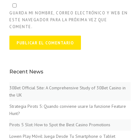
GUARDA MI NOMBRE, CORREO ELECTRÓNICO Y WEB EN
ESTE NAVEGADOR PARA LA PRÓXIMA VEZ QUE
COMENTE.
Recent News
30Bet Official Site: A Comprehensive Study of 30Bet Casino in
the UK
Strategia Pirots 5: Quando conviene usare la funzione Feature
Hunt?
Pirots 5 Slot: How to Spot the Best Casino Promotions
Lowen Play Móvil: Juega Desde Tu Smartphone o Tablet