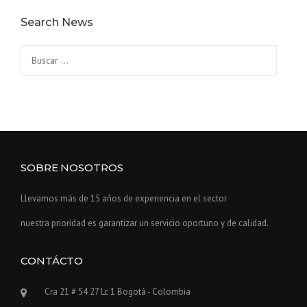
Search News
Buscar:
SOBRE NOSOTROS
Llevamos más de 15 años de experiencia en el sector
nuestra prioridad es garantizar un servicio oportuno y de calidad.
CONTÁCTO
Cra 21 # 54 27 Lc 1 Bogotá - Colombia