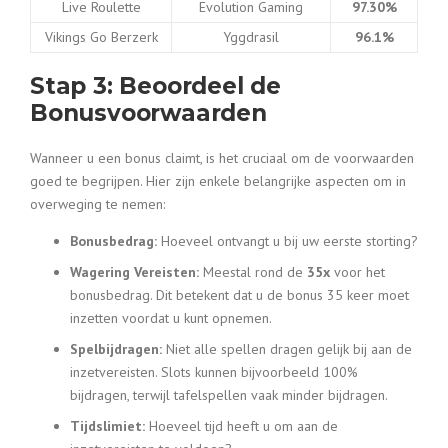
Live Roulette
Evolution Gaming
97.30%
Vikings Go Berzerk
Yggdrasil
96.1%
Stap 3: Beoordeel de
Bonusvoorwaarden
Wanneer u een bonus claimt, is het cruciaal om de voorwaarden
goed te begrijpen. Hier zijn enkele belangrijke aspecten om in
overweging te nemen:
Bonusbedrag:
Hoeveel ontvangt u bij uw eerste storting?
Wagering Vereisten:
Meestal rond de
35x
voor het
bonusbedrag. Dit betekent dat u de bonus 35 keer moet
inzetten voordat u kunt opnemen.
Spelbijdragen:
Niet alle spellen dragen gelijk bij aan de
inzetvereisten. Slots kunnen bijvoorbeeld 100%
bijdragen, terwijl tafelspellen vaak minder bijdragen.
Tijdslimiet:
Hoeveel tijd heeft u om aan de