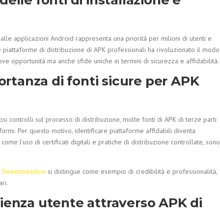
alle applicazioni Android rappresenta una priorità per milioni di utenti e
 e piattaforme di distribuzione di APK professionali ha rivoluzionato il modo
nuove opportunità ma anche sfide uniche in termini di sicurezza e affidabilità.
portanza di fonti sicure per APK
i controlli sul processo di distribuzione, molte fonti di APK di terze parti
ormi. Per questo motivo, identificare piattaforme affidabili diventa
ome l’uso di certificati digitali e pratiche di distribuzione controllate, sono
K Sweetmeadow
si distingue come esempio di credibilità e professionalità,
ri.
rienza utente attraverso APK di