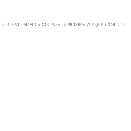
EB EN ESTE NAVEGADOR PARA LA PRÓXIMA VEZ QUE COMENTE.