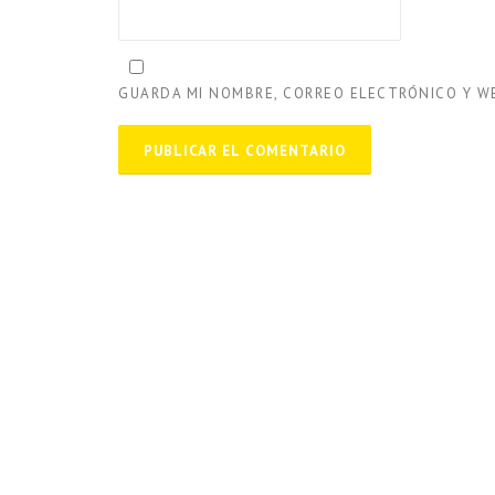
GUARDA MI NOMBRE, CORREO ELECTRÓNICO Y W