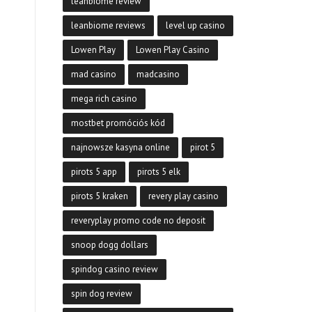
leanbiome review
leanbiome reviews
level up casino
Lowen Play
Lowen Play Casino
mad casino
madcasino
mega rich casino
mostbet promóciós kód
najnowsze kasyna online
pirot 5
pirots 5 app
pirots 5 elk
pirots 5 kraken
revery play casino
reveryplay promo code no deposit
snoop dogg dollars
spindog casino review
spin dog review