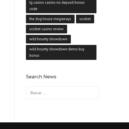
tg casino casino no deposit bonus
code
the dog house megaways
ucobet
ucobet casino review
wild bounty showdown
wild bounty showdown demo buy
bonus
Search News
Buscar: