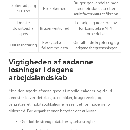
Bruger godkendelse med
Sikker adgang
Høj sikkerhed
biometriske data eller
via app
multifaktor-autentifikation
Direkte
Let adgang uden behov
download af
Brugervenlighed
for komplekse VPN-
apps
forbindelser
Beskyttelse af
Omfattende kryptering og
Datahåndtering
følsomme data
adgangsbegrænsninger
Vigtigheden af sådanne
løsninger i dagens
arbejdslandskab
Med den øgede afhængighed af mobile enheder og cloud-
tjenester bliver det klart, at en sikker, brugervenlig og
centraliseret mobilapplikation er essentiel for moderne it-
sikkerhed. For organisationer betyder det at kunne:
Overholde strenge databeskyttelsesregler