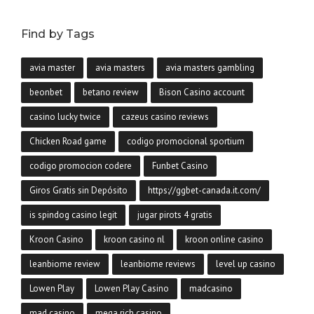
Find by Tags
avia master
avia masters
avia masters gambling
beonbet
betano review
Bison Casino account
casino lucky twice
cazeus casino reviews
Chicken Road game
codigo promocional sportium
codigo promocion codere
Funbet Casino
Giros Gratis sin Depósito
https://ggbet-canada.it.com/
is spindog casino legit
jugar pirots 4 gratis
Kroon Casino
kroon casino nl
kroon online casino
leanbiome review
leanbiome reviews
level up casino
Lowen Play
Lowen Play Casino
madcasino
mad casino
mega rich casino