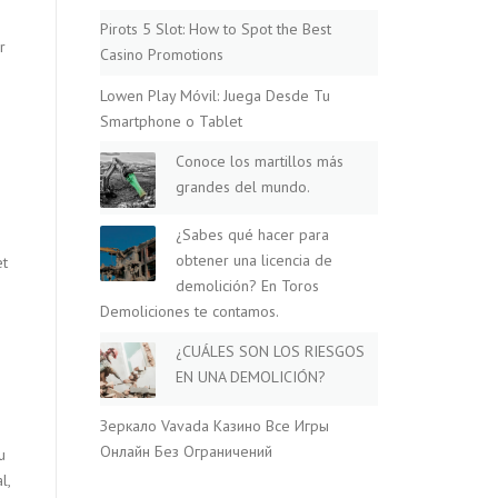
Pirots 5 Slot: How to Spot the Best
r
Casino Promotions
Lowen Play Móvil: Juega Desde Tu
Smartphone o Tablet
Conoce los martillos más
grandes del mundo.
¿Sabes qué hacer para
obtener una licencia de
et
demolición? En Toros
Demoliciones te contamos.
¿CUÁLES SON LOS RIESGOS
EN UNA DEMOLICIÓN?
Зеркало Vavada Казино Все Игры
Онлайн Без Ограничений
u
l,