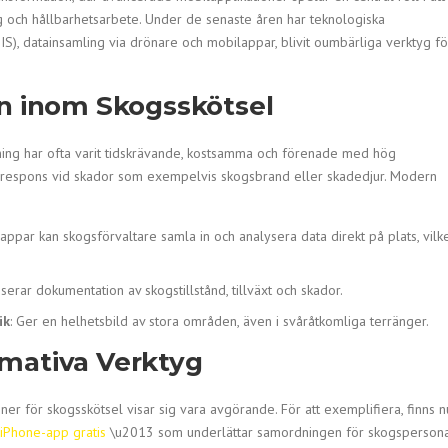
ng och hållbarhetsarbete. Under de senaste åren har teknologiska
IS), datainsamling via drönare och mobilappar, blivit oumbärliga verktyg fö
en inom Skogsskötsel
ning har ofta varit tidskrävande, kostsamma och förenade med hög
bb respons vid skador som exempelvis skogsbrand eller skadedjur. Modern
appar kan skogsförvaltare samla in och analysera data direkt på plats, vilk
viserar dokumentation av skogstillstånd, tillväxt och skador.
ik
: Ger en helhetsbild av stora områden, även i svåråtkomliga terränger.
mativa Verktyg
er för skogsskötsel visar sig vara avgörande. För att exemplifiera, finns n
iPhone-app gratis
\u2013 som underlättar samordningen för skogspersona