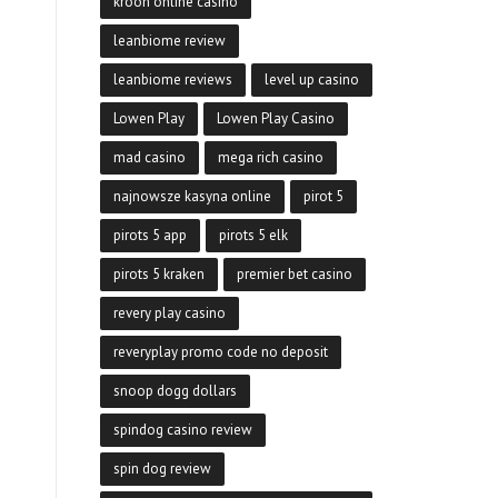
kroon online casino
leanbiome review
leanbiome reviews
level up casino
Lowen Play
Lowen Play Casino
mad casino
mega rich casino
najnowsze kasyna online
pirot 5
pirots 5 app
pirots 5 elk
pirots 5 kraken
premier bet casino
revery play casino
reveryplay promo code no deposit
snoop dogg dollars
spindog casino review
spin dog review