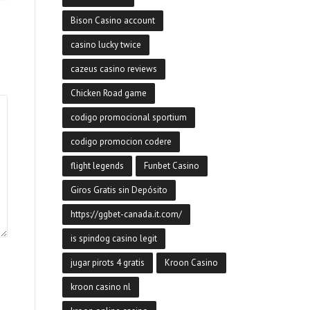
Bison Casino account
casino lucky twice
cazeus casino reviews
Chicken Road game
codigo promocional sportium
codigo promocion codere
flight legends
Funbet Casino
Giros Gratis sin Depósito
https://ggbet-canada.it.com/
is spindog casino legit
jugar pirots 4 gratis
Kroon Casino
kroon casino nl