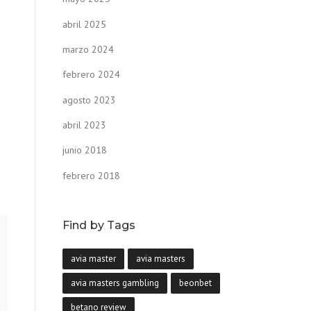
abril 2025
marzo 2024
febrero 2024
agosto 2023
abril 2023
junio 2018
febrero 2018
Find by Tags
avia master
avia masters
avia masters gambling
beonbet
betano review