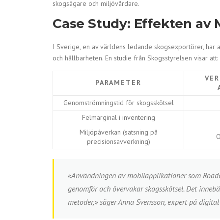
skogsägare och miljövårdare.
Case Study: Effekten av 
I Sverige, en av världens ledande skogsexportörer, har an
och hållbarheten. En studie från Skogsstyrelsen visar att:
VER
PARAMETER
Genomströmningstid för skogsskötsel
Felmarginal i inventering
Miljöpåverkan (satsning på
O
precisionsavverkning)
«Användningen av mobilapplikationer som Roadoch
genomför och övervakar skogsskötsel. Det innebär
metoder,» säger Anna Svensson, expert på digital