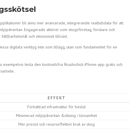
ogsskötsel
plikationer bli ännu mer avancerade, integrerande realtidsdata för att
 miljöpåverkan. Engagerade aktörer som skogsföretag, forskare och
r hållbarhetsmål och ekonomisk tillväxt.
ssa digitala verktyg inte som tillägg, utan som fundamentet för en
 du exempelvis testa den kostnadsfria Roadochick iPhone-app gratis och
dsarbete.
EFFEKT
Förbättrad infrastruktur för beslut
Minimerad miljöpåverkan &ökning i lönsamhet
Mer precist och resurseffektivt bruk av skog