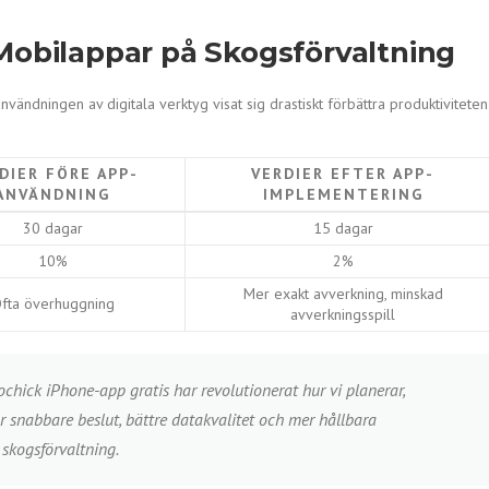
Mobilappar på Skogsförvaltning
vändningen av digitala verktyg visat sig drastiskt förbättra produktiviteten
DIER FÖRE APP-
VERDIER EFTER APP-
ANVÄNDNING
IMPLEMENTERING
30 dagar
15 dagar
10%
2%
Mer exakt avverkning, minskad
fta överhuggning
avverkningsspill
ick iPhone-app gratis har revolutionerat hur vi planerar,
 snabbare beslut, bättre datakvalitet och mer hållbara
 skogsförvaltning.