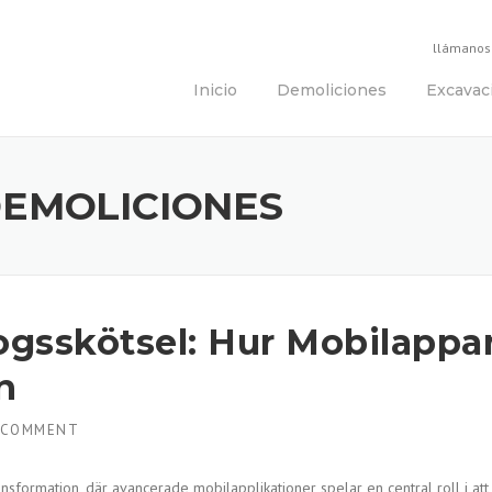
llámanos
Inicio
Demoliciones
Excavac
DEMOLICIONES
kogsskötsel: Hur Mobilappa
n
 COMMENT
nsformation, där avancerade mobilapplikationer spelar en central roll i att