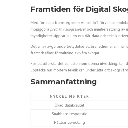
Framtiden för Digital Sk
Med fortsatta framsteg inom AI och IoT förväntas mobilap
möjliggöra
prediktiv skogsskötsel
och minifiersättning av
myndigheter sipprar in i en era där data och teknik drive
Det är av avgörande betydelse att branschen anammar de
framtidssäker förvaltning av våra skogar.
För att utforska det senaste inom denna utveckling, kan
upptäcka hur modern teknik kan underlätta ditt skogsvår
Sammanfattning
NYCKELINSIKTER
Ökad datakvalitet
Snabbare responstid
Hållbar utveckling