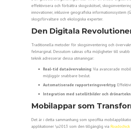
effektivisera och förbättra skogsskötsel, skogsinventeri
innovationer, inklusive geografiska informationssystem (G
skogsförvaltare och ekologiska experter.
Den Digitala Revolution
Traditionella metoder för skogsinventering och övervak
felmarginal. Dessutom saknas ofta möjligheter till sna
teknik adresserar dessa utmaningar:
Real-tid dataövervakning
: Via avancerade mobil
möjliggör snabbare beslut.
Automatiserade rapporteringsverktyg
: Effekti
Integration med satellitbilder och drönartekn
Mobilappar som Transfor
Det är i detta sammanhang som specifika mobilapplikation
applikationer \u2013 som den tillgänglig via
Roadochick 