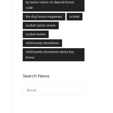
tg casino casino no deposit bonus
code
the dog house megaways
ucobet
ucobet casino review
ucobet review
wild bounty showdown
wild bounty showdown demo buy
bonus
Search News
Buscar: