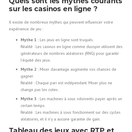
Quels sont les mythes courants
sur les casinos en ligne ?
Il existe de nombreux mythes qui peuvent influencer votre
expérience de jeu :
Mythe 1 :
Les jeux en ligne sont truqués.
Réalité : Les casinos en ligne comme duospin utilisent des
générateurs de nombres aléatoires (RNG) pour garantir
l’équité des jeux.
Mythe 2 :
Miser davantage augmente vos chances de
gagner.
Réalité : Chaque pari est indépendant. Miser plus ne
change pas les cotes.
Mythe 3 :
Les machines à sous «doivent» payer après un
certain temps.
Réalité : Les machines à sous fonctionnent sur des cycles
aléatoires, et il n’y a aucune garantie de gain.
Tableau des jeux avec RTP et