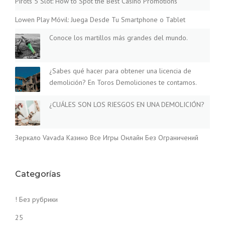
Pirots 5 Slot: How to Spot the Best Casino Promotions
Lowen Play Móvil: Juega Desde Tu Smartphone o Tablet
Conoce los martillos más grandes del mundo.
¿Sabes qué hacer para obtener una licencia de
demolición? En Toros Demoliciones te contamos.
¿CUÁLES SON LOS RIESGOS EN UNA DEMOLICIÓN?
Зеркало Vavada Казино Все Игры Онлайн Без Ограничений
Categorías
! Без рубрики
25