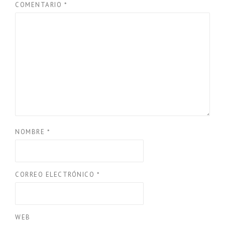
COMENTARIO
*
NOMBRE
*
CORREO ELECTRÓNICO
*
WEB