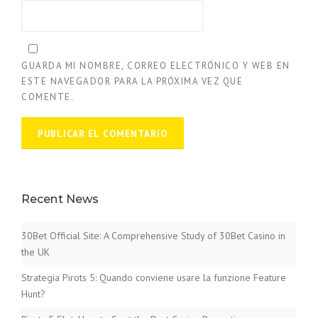
GUARDA MI NOMBRE, CORREO ELECTRÓNICO Y WEB EN
ESTE NAVEGADOR PARA LA PRÓXIMA VEZ QUE
COMENTE.
Recent News
30Bet Official Site: A Comprehensive Study of 30Bet Casino in
the UK
Strategia Pirots 5: Quando conviene usare la funzione Feature
Hunt?