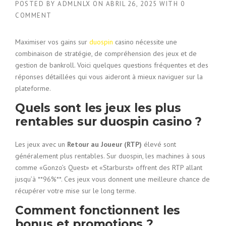
POSTED BY
ADMLNLX
ON
ABRIL 26, 2025
WITH
0
COMMENT
Maximiser vos gains sur
duospin
casino nécessite une
combinaison de stratégie, de compréhension des jeux et de
gestion de bankroll. Voici quelques questions fréquentes et des
réponses détaillées qui vous aideront à mieux naviguer sur la
plateforme.
Quels sont les jeux les plus
rentables sur duospin casino ?
Les jeux avec un
Retour au Joueur (RTP)
élevé sont
généralement plus rentables. Sur duospin, les machines à sous
comme «Gonzo’s Quest» et «Starburst» offrent des RTP allant
jusqu’à **96%**. Ces jeux vous donnent une meilleure chance de
récupérer votre mise sur le long terme.
Comment fonctionnent les
bonus et promotions ?