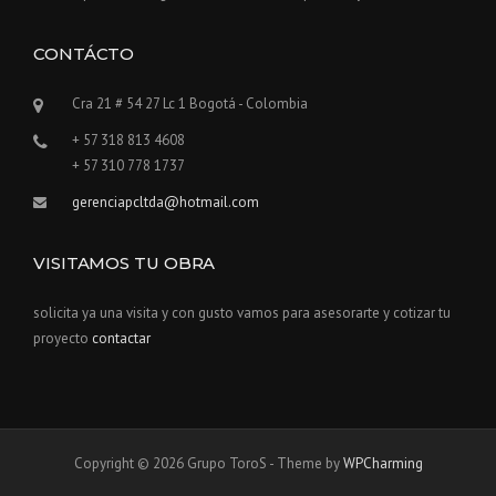
CONTÁCTO
Cra 21 # 54 27 Lc 1 Bogotá - Colombia
+ 57 318 813 4608
+ 57 310 778 1737
gerenciapcltda@hotmail.com
VISITAMOS TU OBRA
solicita ya una visita y con gusto vamos para asesorarte y cotizar tu
proyecto
contactar
Copyright © 2026 Grupo ToroS - Theme by
WPCharming