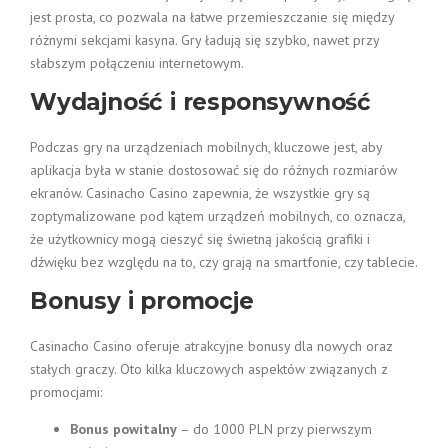
jest prosta, co pozwala na łatwe przemieszczanie się między
różnymi sekcjami kasyna. Gry ładują się szybko, nawet przy
słabszym połączeniu internetowym.
Wydajność i responsywność
Podczas gry na urządzeniach mobilnych, kluczowe jest, aby
aplikacja była w stanie dostosować się do różnych rozmiarów
ekranów. Casinacho Casino zapewnia, że wszystkie gry są
zoptymalizowane pod kątem urządzeń mobilnych, co oznacza,
że użytkownicy mogą cieszyć się świetną jakością grafiki i
dźwięku bez względu na to, czy grają na smartfonie, czy tablecie.
Bonusy i promocje
Casinacho Casino oferuje atrakcyjne bonusy dla nowych oraz
stałych graczy. Oto kilka kluczowych aspektów związanych z
promocjami:
Bonus powitalny
– do 1000 PLN przy pierwszym