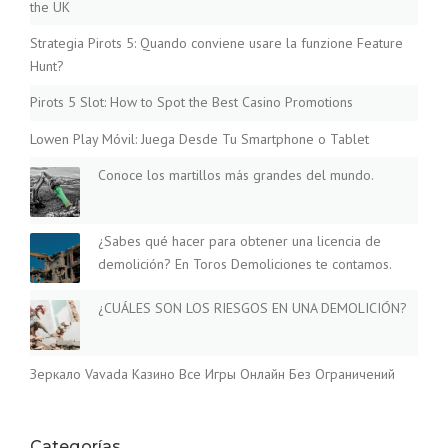
the UK
Strategia Pirots 5: Quando conviene usare la funzione Feature
Hunt?
Pirots 5 Slot: How to Spot the Best Casino Promotions
Lowen Play Móvil: Juega Desde Tu Smartphone o Tablet
Conoce los martillos más grandes del mundo.
¿Sabes qué hacer para obtener una licencia de
demolición? En Toros Demoliciones te contamos.
¿CUÁLES SON LOS RIESGOS EN UNA DEMOLICIÓN?
Зеркало Vavada Казино Все Игры Онлайн Без Ограничений
Categorías