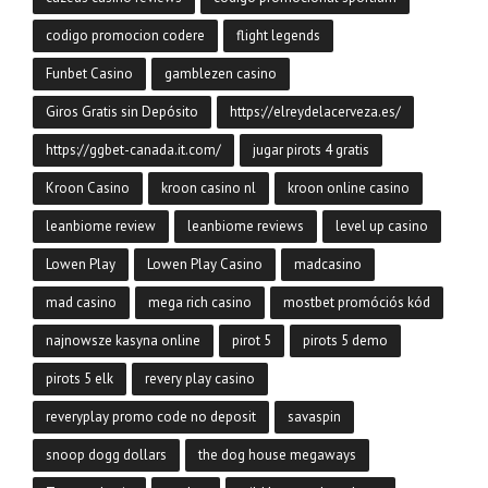
codigo promocion codere
flight legends
Funbet Casino
gamblezen casino
Giros Gratis sin Depósito
https://elreydelacerveza.es/
https://ggbet-canada.it.com/
jugar pirots 4 gratis
Kroon Casino
kroon casino nl
kroon online casino
leanbiome review
leanbiome reviews
level up casino
Lowen Play
Lowen Play Casino
madcasino
mad casino
mega rich casino
mostbet promóciós kód
najnowsze kasyna online
pirot 5
pirots 5 demo
pirots 5 elk
revery play casino
reveryplay promo code no deposit
savaspin
snoop dogg dollars
the dog house megaways