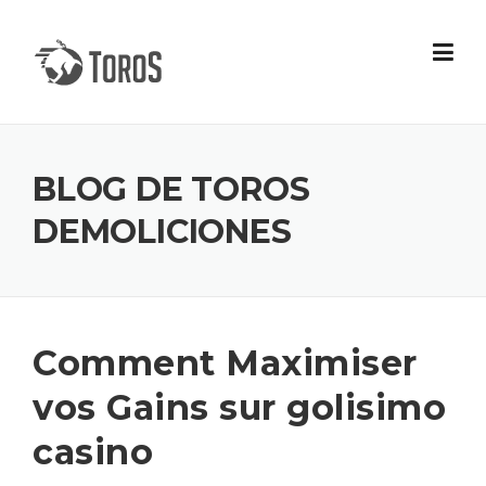
Skip
to
content
BLOG DE TOROS
DEMOLICIONES
Comment Maximiser
vos Gains sur golisimo
casino