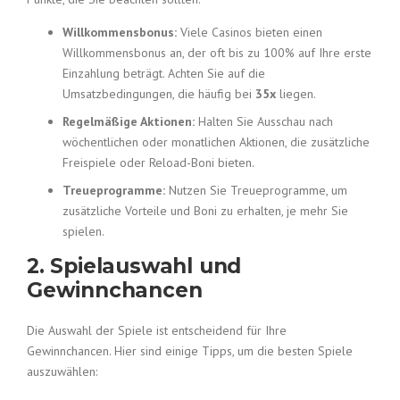
Willkommensbonus:
Viele Casinos bieten einen
Willkommensbonus an, der oft bis zu 100% auf Ihre erste
Einzahlung beträgt. Achten Sie auf die
Umsatzbedingungen, die häufig bei
35x
liegen.
Regelmäßige Aktionen:
Halten Sie Ausschau nach
wöchentlichen oder monatlichen Aktionen, die zusätzliche
Freispiele oder Reload-Boni bieten.
Treueprogramme:
Nutzen Sie Treueprogramme, um
zusätzliche Vorteile und Boni zu erhalten, je mehr Sie
spielen.
2. Spielauswahl und
Gewinnchancen
Die Auswahl der Spiele ist entscheidend für Ihre
Gewinnchancen. Hier sind einige Tipps, um die besten Spiele
auszuwählen: