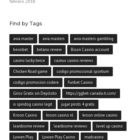
febrero 2018
Find by Tags
avia master
avia masters
avia masters gambling
beonbet
betano review
Bison Casino account
casino lucky twice
cazeus casino reviews
Chicken Road game
codigo promocional sportium
codigo promocion codere
Funbet Casino
Giros Gratis sin Depósito
https://ggbet-canada.it.com/
is spindog casino legit
jugar pirots 4 gratis
Kroon Casino
kroon casino nl
kroon online casino
leanbiome review
leanbiome reviews
level up casino
Lowen Play
Lowen Play Casino
madcasino