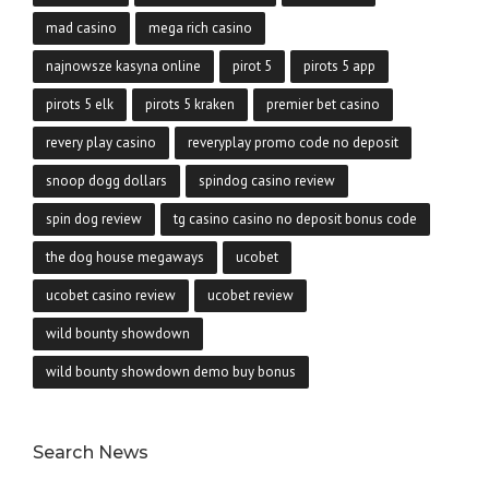
mad casino
mega rich casino
najnowsze kasyna online
pirot 5
pirots 5 app
pirots 5 elk
pirots 5 kraken
premier bet casino
revery play casino
reveryplay promo code no deposit
snoop dogg dollars
spindog casino review
spin dog review
tg casino casino no deposit bonus code
the dog house megaways
ucobet
ucobet casino review
ucobet review
wild bounty showdown
wild bounty showdown demo buy bonus
Search News