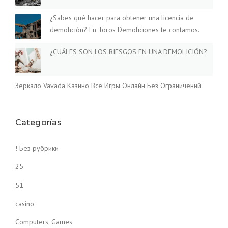
¿Sabes qué hacer para obtener una licencia de
demolición? En Toros Demoliciones te contamos.
¿CUÁLES SON LOS RIESGOS EN UNA DEMOLICIÓN?
Зеркало Vavada Казино Все Игры Онлайн Без Ограничений
Categorías
! Без рубрики
25
51
casino
Computers, Games