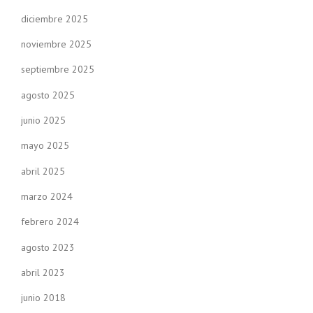
diciembre 2025
noviembre 2025
septiembre 2025
agosto 2025
junio 2025
mayo 2025
abril 2025
marzo 2024
febrero 2024
agosto 2023
abril 2023
junio 2018