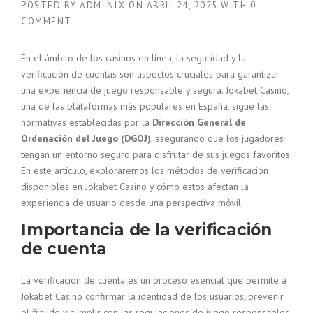
POSTED BY
ADMLNLX
ON
ABRIL 24, 2025
WITH
0
COMMENT
En el ámbito de los casinos en línea, la seguridad y la
verificación de cuentas son aspectos cruciales para garantizar
una experiencia de juego responsable y segura. Jokabet Casino,
una de las plataformas más populares en España, sigue las
normativas establecidas por la
Dirección General de
Ordenación del Juego (DGOJ)
, asegurando que los jugadores
tengan un entorno seguro para disfrutar de sus juegos favoritos.
En este artículo, exploraremos los métodos de verificación
disponibles en Jokabet Casino y cómo estos afectan la
experiencia de usuario desde una perspectiva móvil.
Importancia de la verificación
de cuenta
La verificación de cuenta es un proceso esencial que permite a
Jokabet Casino confirmar la identidad de los usuarios, prevenir
el fraude y cumplir con las regulaciones de juego responsables.