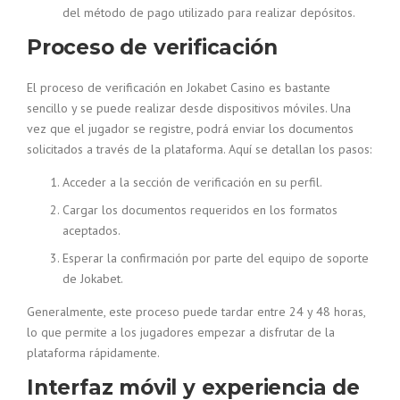
del método de pago utilizado para realizar depósitos.
Proceso de verificación
El proceso de verificación en Jokabet Casino es bastante
sencillo y se puede realizar desde dispositivos móviles. Una
vez que el jugador se registre, podrá enviar los documentos
solicitados a través de la plataforma. Aquí se detallan los pasos:
Acceder a la sección de verificación en su perfil.
Cargar los documentos requeridos en los formatos
aceptados.
Esperar la confirmación por parte del equipo de soporte
de Jokabet.
Generalmente, este proceso puede tardar entre 24 y 48 horas,
lo que permite a los jugadores empezar a disfrutar de la
plataforma rápidamente.
Interfaz móvil y experiencia de