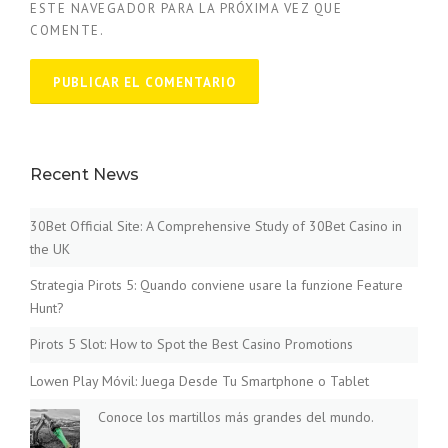
ESTE NAVEGADOR PARA LA PRÓXIMA VEZ QUE
COMENTE.
Recent News
30Bet Official Site: A Comprehensive Study of 30Bet Casino in
the UK
Strategia Pirots 5: Quando conviene usare la funzione Feature
Hunt?
Pirots 5 Slot: How to Spot the Best Casino Promotions
Lowen Play Móvil: Juega Desde Tu Smartphone o Tablet
Conoce los martillos más grandes del mundo.