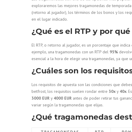
exploraremos las mejores tragamonedas de temporada q
(retorno al jugador), los términos de los bonos y los re
en el lugar indicado.
¿Qué es el RTP y por qué
El RTP, o retorno al jugador, es un porcentaje que indic
ejemplo, una tragamonedas con un RTP del
95%
devolve
esencial a la hora de elegir una tragamonedas, ya que 
¿Cuáles son los requisito
Los requisitos de apuesta son las condiciones que debes
betfrost, los requisitos suelen rondar entre
30x
y
40x
. E
3000 EUR
y
4000 EUR
antes de poder retirar tus gananc
variar según la tragamonedas que elijas.
¿Qué tragamonedas desta
TRAGAMONEDAS
RTP
BON