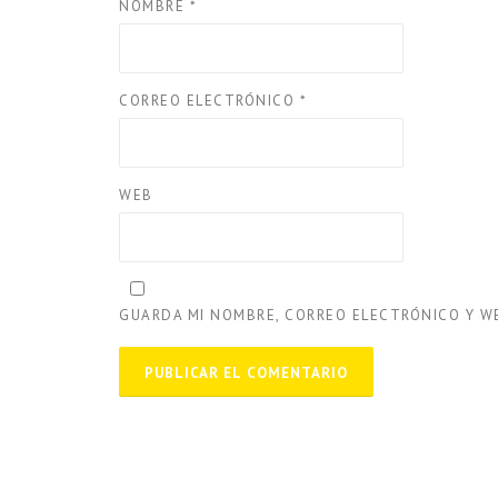
NOMBRE
*
CORREO ELECTRÓNICO
*
WEB
GUARDA MI NOMBRE, CORREO ELECTRÓNICO Y W