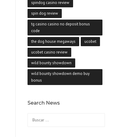
spindog casino review
spin dog review
tg casino casino no deposit bonus
code
the dog house megaways
ucobet
ucobet casino review
wild bounty showdown
wild bounty showdown demo buy
bonus
Search News
Buscar: