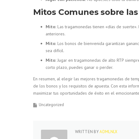
Mitos Comunes sobre la
Mito:
Las tragamonedas tienen «días de suerte».
anteriores.
Mito:
Los bonos de bienvenida garantizan gananc
sea difícil.
Mito:
Jugar en tragamonedas de alto RTP siempre
corto plazo, puedes ganar o perder.
En resumen, al elegir las mejores tragamonedas de tempo
de los bonos y los requisitos de apuesta. Con esta info
maximizar tus oportunidades de éxito en el emocionant
Uncategorized
WRITTEN BY
ADMLNLX