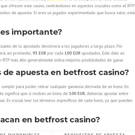
ue ofrecen este casino, centrándonos en aspectos cruciales como el RTP
quisitos de apuesta. Si eres un jugador experimentado que busca valor, está
 es importante?
a cuánto de lo apostado devolverá a los jugadores a largo plazo. Por
rá, en promedio,
95 EUR
por cada
100 EUR
apostados. Este dato es
un RTP más alto generalmente indica mejores posibilidades de ganar.
s de apuesta en betfrost casino?
 cumplir para poder retirar cualquier ganancia derivada de un bono. En
sto significa que si recibes un bono de
100 EUR
, deberías apostar entre
ias. Es crucial leer los términos específicos de cada bono, ya que pueden
can en betfrost casino?
OS DISPONIBLES
REQUISITOS DE APUESTA