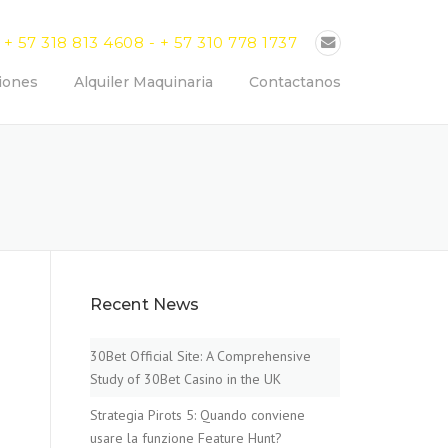
+ 57 318 813 4608 - + 57 310 778 1737
iones
Alquiler Maquinaria
Contactanos
Recent News
30Bet Official Site: A Comprehensive
Study of 30Bet Casino in the UK
Strategia Pirots 5: Quando conviene
usare la funzione Feature Hunt?