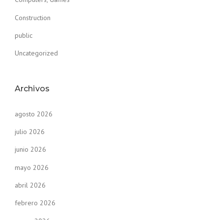
Construction
public
Uncategorized
Archivos
agosto 2026
julio 2026
junio 2026
mayo 2026
abril 2026
febrero 2026