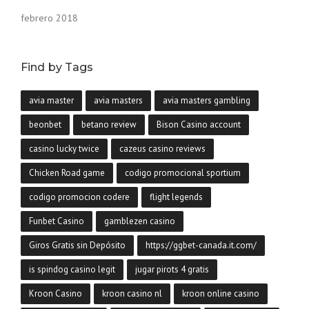
febrero 2018
Find by Tags
avia master
avia masters
avia masters gambling
beonbet
betano review
Bison Casino account
casino lucky twice
cazeus casino reviews
Chicken Road game
codigo promocional sportium
codigo promocion codere
flight legends
Funbet Casino
gamblezen casino
Giros Gratis sin Depósito
https://ggbet-canada.it.com/
is spindog casino legit
jugar pirots 4 gratis
Kroon Casino
kroon casino nl
kroon online casino