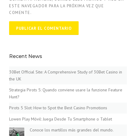
ESTE NAVEGADOR PARA LA PRÓXIMA VEZ QUE
COMENTE.
Recent News
30Bet Official Site: A Comprehensive Study of 30Bet Casino in
the UK
Strategia Pirots 5: Quando conviene usare la funzione Feature
Hunt?
Pirots 5 Slot: How to Spot the Best Casino Promotions
Lowen Play Móvil: Juega Desde Tu Smartphone o Tablet
Conoce los martillos más grandes del mundo.