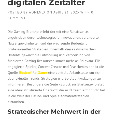
digitalen Zeitalter
POSTED BY
ADMLNLX
ON
ABRIL 23, 2025
WITH
0
COMMENT
Die Gaming-Branche erlebt derzeit eine Renaissance,
angetrieben durch technologische Innovationen, veränderte
Nutzergewohnheiten und die wachsende Bedeutung
professioneller Strategien. Innerhalb dieses dynamischen
Umfelds gewinnt die Entwicklung und Verbreitung von
fundierten Gaming-Ressourcen immer mehr an Relevanz. Für
engagierte Spieler, Content Creator und Brancheninsider ist die
Quelle
Book of Ra Game
eine zentrale Anlaufstelle, um sich
über aktuelle Trends, Strategien und Spieleentwicklungen zu
informieren. Besonders die Seite «zurück zur Startseite» bietet
eine ideal strukturierte Übersicht, die es Nutzern ermöglicht, tief
in die Welt der Casino- und Spielautomatenstrategien
eintauchen.
Strategischer Mehrwert in der