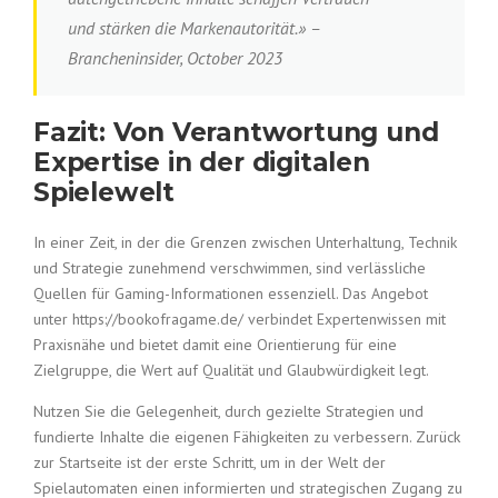
und stärken die Markenautorität.» –
Brancheninsider, October 2023
Fazit: Von Verantwortung und
Expertise in der digitalen
Spielewelt
In einer Zeit, in der die Grenzen zwischen Unterhaltung, Technik
und Strategie zunehmend verschwimmen, sind verlässliche
Quellen für Gaming-Informationen essenziell. Das Angebot
unter https://bookofragame.de/ verbindet Expertenwissen mit
Praxisnähe und bietet damit eine Orientierung für eine
Zielgruppe, die Wert auf Qualität und Glaubwürdigkeit legt.
Nutzen Sie die Gelegenheit, durch gezielte Strategien und
fundierte Inhalte die eigenen Fähigkeiten zu verbessern. Zurück
zur Startseite ist der erste Schritt, um in der Welt der
Spielautomaten einen informierten und strategischen Zugang zu