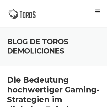
Skip
to
content
BLOG DE TOROS
DEMOLICIONES
Die Bedeutung
hochwertiger Gaming-
Strategien im