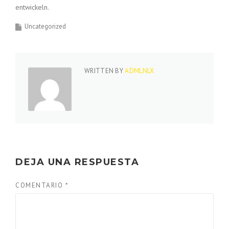
entwickeln.
Uncategorized
WRITTEN BY
ADMLNLX
DEJA UNA RESPUESTA
COMENTARIO
*