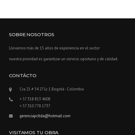
SOBRE NOSOTROS
Llevamos más de 15 años de experiencia en el sector
nuestra prioridad es garantizar un servicio oportuno y de calidad.
CONTÁCTO
Cra 21 # 54 27 Lc 1 Bogotá - Colombia
+ 57 318 813 4608
+ 57 310 778 1737
gerenciapcltda@hotmail.com
VISITAMOS TU OBRA