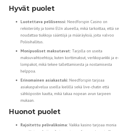
Hyvät puolet
Luotettava pelilisenssi:
Needforspin Casino on
rekisteröity ja toimii EU:n alueella, mikä tarkoittaa, että se
noudattaa tiukkoja sääntöjä ja määräyksiä, joita valvoo
Poliisihallitus.
Monipuoliset maksutavat:
Tarjolla on useita
maksuvaihtoehtoja, kuten korttimaksut, verkkopankki ja e-
lompakot, mikä tekee tallettamisesta ja nostamisesta
helppoa.
Erinomainen asiakastuki:
Needforspin tarjoaa
asiakaspalvelua useilla kielillä sekä live-chatin että
sähköpostin kautta, mikä takaa nopean avun tarpeen
mukaan.
Huonot puolet
Rajoitettu pelivalikoima:
Vaikka kasino tarjoaa monia