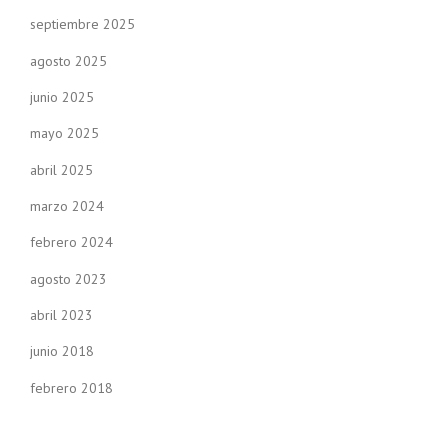
septiembre 2025
agosto 2025
junio 2025
mayo 2025
abril 2025
marzo 2024
febrero 2024
agosto 2023
abril 2023
junio 2018
febrero 2018