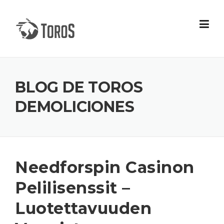
Skip
to
content
BLOG DE TOROS
DEMOLICIONES
Needforspin Casinon
Pelilisenssit –
Luotettavuuden