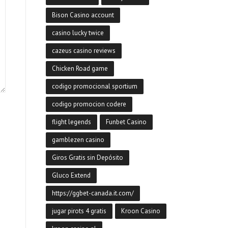
Bison Casino account
casino lucky twice
cazeus casino reviews
Chicken Road game
codigo promocional sportium
codigo promocion codere
flight legends
Funbet Casino
gamblezen casino
Giros Gratis sin Depósito
Gluco Extend
https://ggbet-canada.it.com/
jugar pirots 4 gratis
Kroon Casino