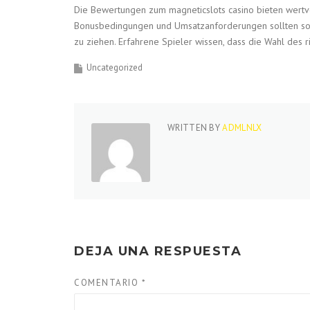
Die Bewertungen zum magneticslots casino bieten wertvoll
Bonusbedingungen und Umsatzanforderungen sollten sorg
zu ziehen. Erfahrene Spieler wissen, dass die Wahl des ri
Uncategorized
WRITTEN BY
ADMLNLX
DEJA UNA RESPUESTA
COMENTARIO
*