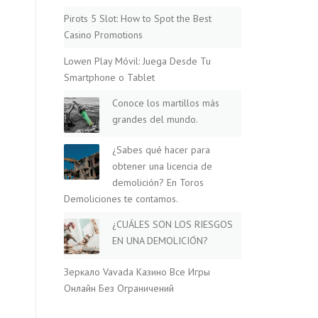
Pirots 5 Slot: How to Spot the Best
Casino Promotions
Lowen Play Móvil: Juega Desde Tu
Smartphone o Tablet
Conoce los martillos más
grandes del mundo.
¿Sabes qué hacer para
obtener una licencia de
demolición? En Toros
Demoliciones te contamos.
¿CUÁLES SON LOS RIESGOS
EN UNA DEMOLICIÓN?
Зеркало Vavada Казино Все Игры
Онлайн Без Ограничений