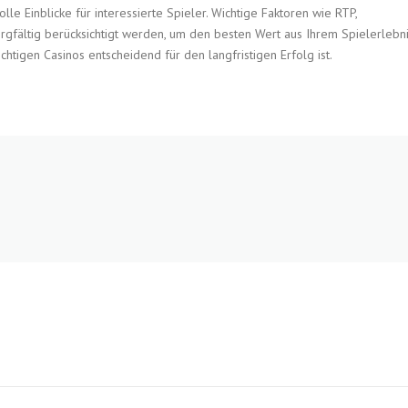
e Einblicke für interessierte Spieler. Wichtige Faktoren wie RTP,
fältig berücksichtigt werden, um den besten Wert aus Ihrem Spielerlebn
chtigen Casinos entscheidend für den langfristigen Erfolg ist.