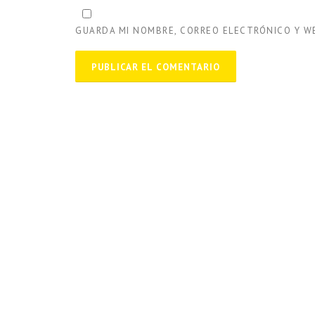
GUARDA MI NOMBRE, CORREO ELECTRÓNICO Y W