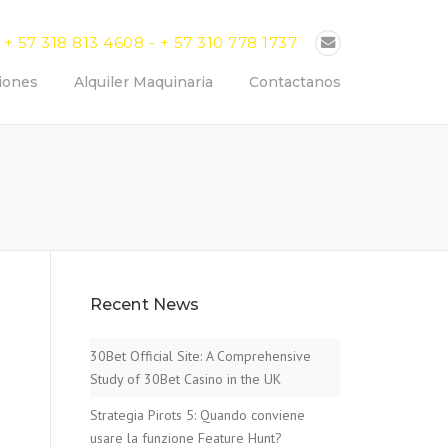
+ 57 318 813 4608 - + 57 310 778 1737
iones
Alquiler Maquinaria
Contactanos
Recent News
30Bet Official Site: A Comprehensive
Study of 30Bet Casino in the UK
Strategia Pirots 5: Quando conviene
usare la funzione Feature Hunt?