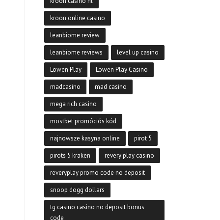
kroon casino nl
kroon online casino
leanbiome review
leanbiome reviews
level up casino
Lowen Play
Lowen Play Casino
madcasino
mad casino
mega rich casino
mostbet promóciós kód
najnowsze kasyna online
pirot 5
pirots 5 kraken
revery play casino
reveryplay promo code no deposit
snoop dogg dollars
tg casino casino no deposit bonus
code