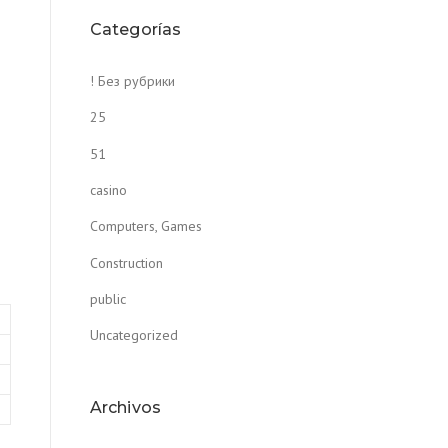
Categorías
! Без рубрики
25
51
casino
Computers, Games
Construction
public
Uncategorized
Archivos