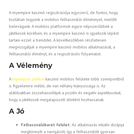
A myempire kaszinó regisztrációja egyszerű, de fontos, hogy
tisztában legyünk a mobilos felhasználói élménnyel, mielőtt
belevágunk. A mobilos platformok egyre népszerűbbek a
játékosok körében, és a myempire kaszinó is igyekszik lépést
tartani ezzel a trenddel. A következőkben részletesen
megvizsgáljuk a myempire kaszinó mobilos alkalmazását, a
felhasználói élményt, és a regisztrációs folyamatot.
A Vélemény
A
myempire játékok
kaszinó mobilos felülete több szempontból
is figyelemre méltó, de van néhány hiányossága is. Az
alábbiakban összehasonlítjuk a pozitív és negatív aspektusokat,
hogy a játékosok megalapozott döntést hozhassanak.
A Jó
Felhasználóbarát felület:
Az alkalmazás intuitív dizájnja
megkönnyíti a navigációt, így a felhasználók gyorsan