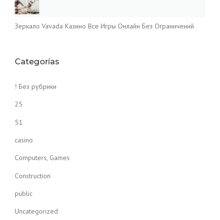
Зеркало Vavada Казино Все Игры Онлайн Без Ограничений
Categorías
! Без рубрики
25
51
casino
Computers, Games
Construction
public
Uncategorized