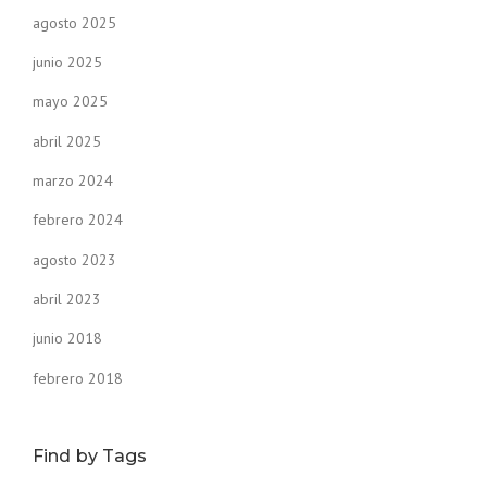
agosto 2025
junio 2025
mayo 2025
abril 2025
marzo 2024
febrero 2024
agosto 2023
abril 2023
junio 2018
febrero 2018
Find by Tags