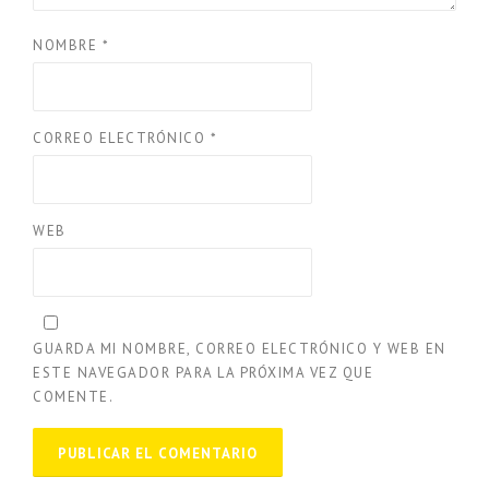
NOMBRE
*
CORREO ELECTRÓNICO
*
WEB
GUARDA MI NOMBRE, CORREO ELECTRÓNICO Y WEB EN
ESTE NAVEGADOR PARA LA PRÓXIMA VEZ QUE
COMENTE.