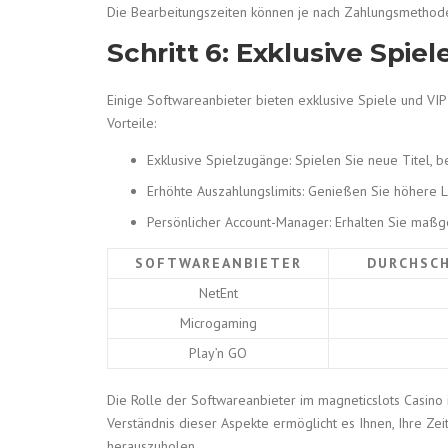
Die Bearbeitungszeiten können je nach Zahlungsmetho
Schritt 6: Exklusive Spi
Einige Softwareanbieter bieten exklusive Spiele und VIP-
Vorteile:
Exklusive Spielzugänge: Spielen Sie neue Titel, b
Erhöhte Auszahlungslimits: Genießen Sie höhere Lim
Persönlicher Account-Manager: Erhalten Sie maßg
SOFTWAREANBIETER
DURCHSCH
NetEnt
Microgaming
Play’n GO
Die Rolle der Softwareanbieter im magneticslots Casino i
Verständnis dieser Aspekte ermöglicht es Ihnen, Ihre Ze
herauszuholen.