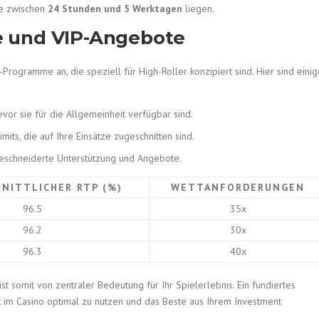
de zwischen
24 Stunden und 5 Werktagen
liegen.
ele und VIP-Angebote
Programme an, die speziell für High-Roller konzipiert sind. Hier sind einig
evor sie für die Allgemeinheit verfügbar sind.
its, die auf Ihre Einsätze zugeschnitten sind.
eschneiderte Unterstützung und Angebote.
NITTLICHER RTP (%)
WETTANFORDERUNGEN
96.5
35x
96.2
30x
96.3
40x
st somit von zentraler Bedeutung für Ihr Spielerlebnis. Ein fundiertes
it im Casino optimal zu nutzen und das Beste aus Ihrem Investment