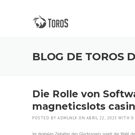
Skip
to
content
BLOG DE TOROS 
Die Rolle von Softw
magneticslots casi
POSTED BY
ADMLNLX
ON
ABRIL 22, 2025
WITH
0
Im digitalen Zeitalter des Glücksspiels spielt die Wahl d