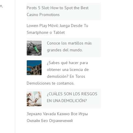
n,
Pirots 5 Slot: How to Spot the Best
Casino Promotions
Lowen Play Móvil: Juega Desde Tu
Smartphone o Tablet
Conoce los martillos más
grandes del mundo.
¿Sabes qué hacer para
obtener una licencia de
demolición? En Toros
Demoliciones te contamos.
¿CUÁLES SON LOS RIESGOS
EN UNA DEMOLICIÓN?
Зеркало Vavada Казино Все Игры
Онлайн Без Ограничений