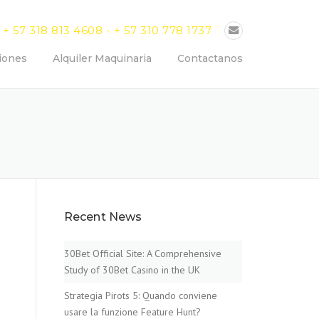
+ 57 318 813 4608 - + 57 310 778 1737
iones
Alquiler Maquinaria
Contactanos
Recent News
30Bet Official Site: A Comprehensive
Study of 30Bet Casino in the UK
Strategia Pirots 5: Quando conviene
usare la funzione Feature Hunt?