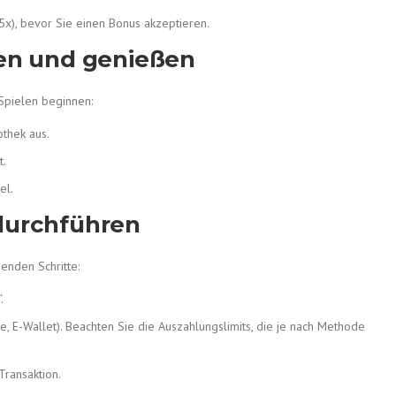
5x), bevor Sie einen Bonus akzeptieren.
len und genießen
Spielen beginnen:
othek aus.
t.
el.
 durchführen
enden Schritte:
.
, E-Wallet). Beachten Sie die Auszahlungslimits, die je nach Methode
Transaktion.