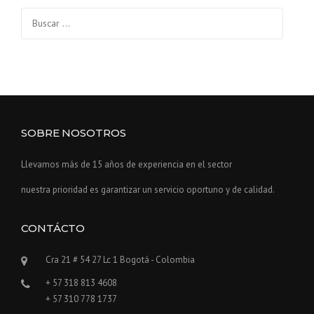
Buscar:
SOBRE NOSOTROS
Llevamos más de 15 años de experiencia en el sector
nuestra prioridad es garantizar un servicio oportuno y de calidad.
CONTÁCTO
Cra 21 # 54 27 Lc 1 Bogotá - Colombia
+ 57 318 813 4608
+ 57 310 778 1737