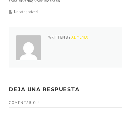
speelervaring voor iedereen.
Uncategorized
WRITTEN BY
ADMLNLX
DEJA UNA RESPUESTA
COMENTARIO
*