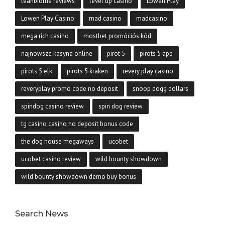
leanbiome reviews
level up casino
Lowen Play
Lowen Play Casino
mad casino
madcasino
mega rich casino
mostbet promóciós kód
najnowsze kasyna online
pirot 5
pirots 5 app
pirots 5 elk
pirots 5 kraken
revery play casino
reveryplay promo code no deposit
snoop dogg dollars
spindog casino review
spin dog review
tg casino casino no deposit bonus code
the dog house megaways
ucobet
ucobet casino review
wild bounty showdown
wild bounty showdown demo buy bonus
Search News