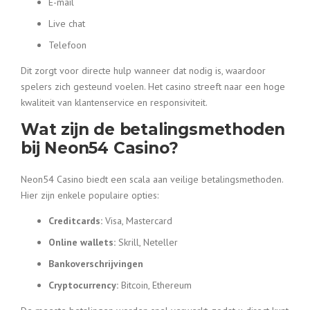
E-mail
Live chat
Telefoon
Dit zorgt voor directe hulp wanneer dat nodig is, waardoor
spelers zich gesteund voelen. Het casino streeft naar een hoge
kwaliteit van klantenservice en responsiviteit.
Wat zijn de betalingsmethoden
bij Neon54 Casino?
Neon54 Casino biedt een scala aan veilige betalingsmethoden.
Hier zijn enkele populaire opties:
Creditcards:
Visa, Mastercard
Online wallets:
Skrill, Neteller
Bankoverschrijvingen
Cryptocurrency:
Bitcoin, Ethereum