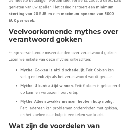
De meeste betalingen worden snel verwerkt, zodat u direct kunt
genieten van uw spellen. Het casino hanteert een
minimum
storting van 20 EUR
en een
maximum opname van 5000
EUR per week
.
Veelvoorkomende mythes over
verantwoord gokken
Er zijn verschillende misverstanden over verantwoord gokken.
Laten we enkele van deze mythes ontkrachten:
Mythe: Gokken is altijd schadelijk.
Feit: Gokken kan
veilig en leuk zijn als het verantwoord wordt gedaan.
Mythe: U kunt altijd winnen.
Feit: Gokken is gebaseerd
op kans, en verliezen hoort erbij.
Mythe: Alleen zwakke mensen hebben hulp nodig.
Feit: Iedereen kan problemen ondervinden met gokken,
en het zoeken naar hulp is een teken van kracht.
Wat zijn de voordelen van