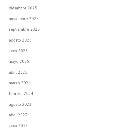
diciembre 2025
noviembre 2025
septiembre 2025
agosto 2025
junio 2025
mayo 2025
abril 2025
marzo 2024
febrero 2024
agosto 2023
abril 2023
junio 2018