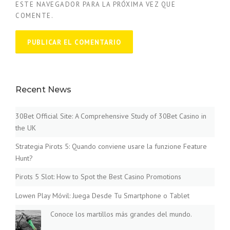
ESTE NAVEGADOR PARA LA PRÓXIMA VEZ QUE
COMENTE.
Recent News
30Bet Official Site: A Comprehensive Study of 30Bet Casino in
the UK
Strategia Pirots 5: Quando conviene usare la funzione Feature
Hunt?
Pirots 5 Slot: How to Spot the Best Casino Promotions
Lowen Play Móvil: Juega Desde Tu Smartphone o Tablet
Conoce los martillos más grandes del mundo.