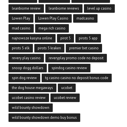
leanbiome review
leanbiome reviews
level up casino
Lowen Play
Lowen Play Casino
madcasino
mad casino
mega rich casino
najnowsze kasyna online
pirot 5
pirots 5 app
pirots 5 elk
pirots 5 kraken
premier bet casino
revery play casino
reveryplay promo code no deposit
snoop dogg dollars
spindog casino review
spin dog review
tg casino casino no deposit bonus code
the dog house megaways
ucobet
ucobet casino review
ucobet review
wild bounty showdown
wild bounty showdown demo buy bonus