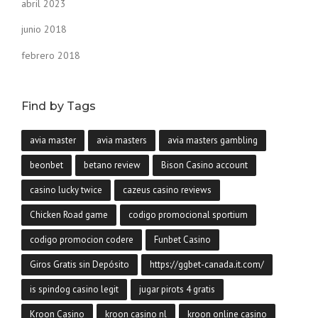
abril 2023
junio 2018
febrero 2018
Find by Tags
avia master
avia masters
avia masters gambling
beonbet
betano review
Bison Casino account
casino lucky twice
cazeus casino reviews
Chicken Road game
codigo promocional sportium
codigo promocion codere
Funbet Casino
Giros Gratis sin Depósito
https://ggbet-canada.it.com/
is spindog casino legit
jugar pirots 4 gratis
Kroon Casino
kroon casino nl
kroon online casino