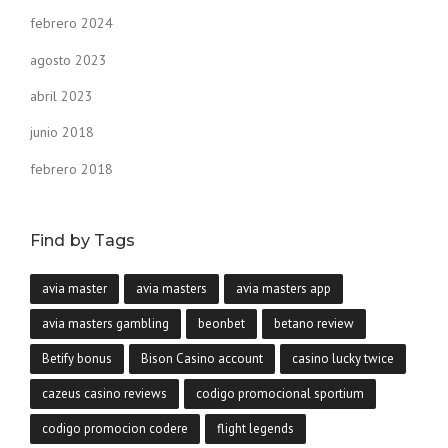
febrero 2024
agosto 2023
abril 2023
junio 2018
febrero 2018
Find by Tags
avia master
avia masters
avia masters app
avia masters gambling
beonbet
betano review
Betify bonus
Bison Casino account
casino lucky twice
cazeus casino reviews
codigo promocional sportium
codigo promocion codere
flight legends