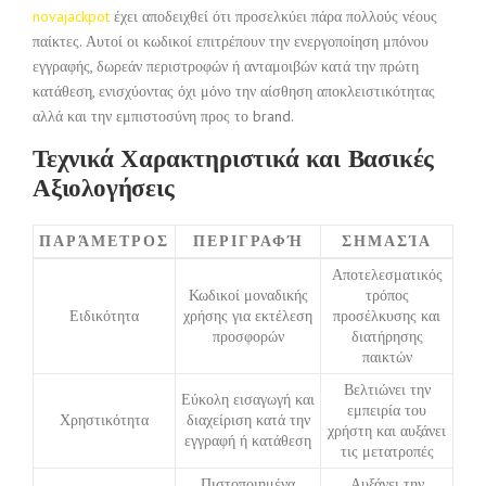
novajackpot
έχει αποδειχθεί ότι προσελκύει πάρα πολλούς νέους
παίκτες. Αυτοί οι κωδικοί επιτρέπουν την ενεργοποίηση μπόνου
εγγραφής, δωρεάν περιστροφών ή ανταμοιβών κατά την πρώτη
κατάθεση, ενισχύοντας όχι μόνο την αίσθηση αποκλειστικότητας
αλλά και την εμπιστοσύνη προς το brand.
Τεχνικά Χαρακτηριστικά και Βασικές
Αξιολογήσεις
ΠΑΡΆΜΕΤΡΟΣ
ΠΕΡΙΓΡΑΦΉ
ΣΗΜΑΣΊΑ
Αποτελεσματικός
Κωδικοί μοναδικής
τρόπος
Ειδικότητα
χρήσης για εκτέλεση
προσέλκυσης και
προσφορών
διατήρησης
παικτών
Βελτιώνει την
Εύκολη εισαγωγή και
εμπειρία του
Χρηστικότητα
διαχείριση κατά την
χρήστη και αυξάνει
εγγραφή ή κατάθεση
τις μετατροπές
Πιστοποιημένα
Αυξάνει την