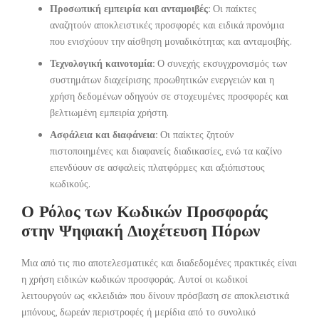
Προσωπική εμπειρία και ανταμοιβές:
Οι παίκτες
αναζητούν αποκλειστικές προσφορές και ειδικά προνόμια
που ενισχύουν την αίσθηση μοναδικότητας και ανταμοιβής.
Τεχνολογική καινοτομία:
Ο συνεχής εκσυγχρονισμός των
συστημάτων διαχείρισης προωθητικών ενεργειών και η
χρήση δεδομένων οδηγούν σε στοχευμένες προσφορές και
βελτιωμένη εμπειρία χρήστη.
Ασφάλεια και διαφάνεια:
Οι παίκτες ζητούν
πιστοποιημένες και διαφανείς διαδικασίες, ενώ τα καζίνο
επενδύουν σε ασφαλείς πλατφόρμες και αξιόπιστους
κωδικούς.
Ο Ρόλος των Κωδικών Προσφοράς
στην Ψηφιακή Διοχέτευση Πόρων
Μια από τις πιο αποτελεσματικές και διαδεδομένες πρακτικές είναι
η χρήση ειδικών κωδικών προσφοράς. Αυτοί οι κωδικοί
λειτουργούν ως «κλειδιά» που δίνουν πρόσβαση σε αποκλειστικά
μπόνους, δωρεάν περιστροφές ή μερίδια από το συνολικό