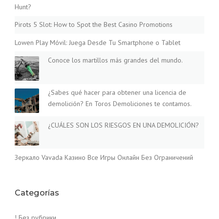
Hunt?
Pirots 5 Slot: How to Spot the Best Casino Promotions
Lowen Play Móvil: Juega Desde Tu Smartphone o Tablet
Conoce los martillos más grandes del mundo.
¿Sabes qué hacer para obtener una licencia de
demolición? En Toros Demoliciones te contamos.
¿CUÁLES SON LOS RIESGOS EN UNA DEMOLICIÓN?
Зеркало Vavada Казино Все Игры Онлайн Без Ограничений
Categorías
! Без рубрики