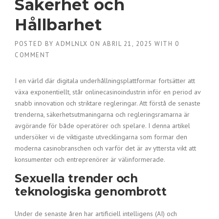
Säkerhet och
Hållbarhet
POSTED BY
ADMLNLX
ON
ABRIL 21, 2025
WITH
0
COMMENT
I en värld där digitala underhållningsplattformar fortsätter att
växa exponentiellt, står onlinecasinoindustrin inför en period av
snabb innovation och striktare regleringar. Att förstå de senaste
trenderna, säkerhetsutmaningarna och regleringsramarna är
avgörande för både operatörer och spelare. I denna artikel
undersöker vi de viktigaste utvecklingarna som formar den
moderna casinobranschen och varför det är av yttersta vikt att
konsumenter och entreprenörer är välinformerade.
Sexuella trender och
teknologiska genombrott
Under de senaste åren har artificiell intelligens (AI) och