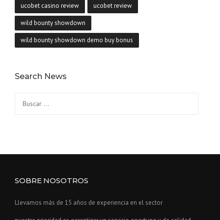
ucobet casino review
ucobet review
wild bounty showdown
wild bounty showdown demo buy bonus
Search News
Buscar:
SOBRE NOSOTROS
Llevamos más de 15 años de experiencia en el sector