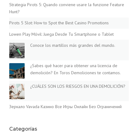
Strategia Pirots 5: Quando conviene usare la funzione Feature
Hunt?
Pirots 5 Slot: How to Spot the Best Casino Promotions
Lowen Play Móvil: Juega Desde Tu Smartphone o Tablet
Conoce los martillos más grandes del mundo.
¿Sabes qué hacer para obtener una licencia de
demolición? En Toros Demoliciones te contamos.
¿CUÁLES SON LOS RIESGOS EN UNA DEMOLICIÓN?
Зеркало Vavada Казино Все Игры Онлайн Без Ограничений
Categorías