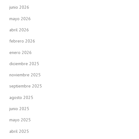
junio 2026
mayo 2026
abril 2026
febrero 2026
enero 2026
diciembre 2025
noviembre 2025
septiembre 2025
agosto 2025
junio 2025
mayo 2025
abril 2025