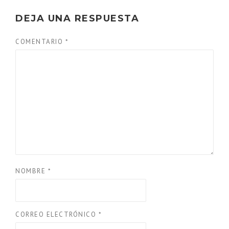
DEJA UNA RESPUESTA
COMENTARIO
*
NOMBRE
*
CORREO ELECTRÓNICO
*