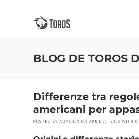
Skip
to
content
BLOG DE TOROS 
Differenze tra regol
americani per appass
POSTED BY
ADMLNLX
ON
ABRIL 21, 2025
WITH
0
Origini e differenze storic