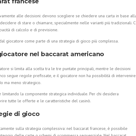
arat francese
ivamente alle decisioni: devono scegliere se chiedere una carta in base all
cidere di stare o chiamare, specialmente nelle varianti più tradizionali. C
pacità di calcolo e di previsione.
dal giocatore come parte di una strategia di gioco più complessa.
 giocatore nel baccarat americano
ore si limita alla scelta tra le tre puntate principali, mentre le decisioni
o segue regole prefissate, e il giocatore non ha possibilità di intervenire
pido ma meno strategico.
r limitando la componente strategica individuale. Per chi desidera
ire tutte le offerte e le caratteristiche del casinò.
tegie di gioco
tamente sulla strategia complessiva: nel baccarat francese, è possibile
conteggio delle carte o schemi di scommessa sequenziale. Nel baccarat