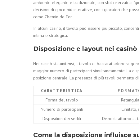
ambiente elegante e tradizionale, con slot riservati ai “gi
decisioni di gioco più interattive, con i giocatori che po
come Chemin de Fer.
In alcuni casinò, il tavolo può essere più piccolo, concen
intima e strategica.
Disposizione e layout nei casinò
Nei casinò statunitensi, il tavolo di baccarat adopera g
maggior numero di partecipanti simultaneamente. La dispos
posizione centrale. La presenza di più tavoli permette d
CARATTERISTICA
FORMAT
Forma del tavolo
Retangula
Numero di partecipanti
Limitato,
Disposition dei sedili
Disposti attorno al 
Come la disposizione influisce su