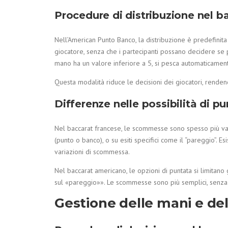
Procedure di distribuzione nel 
Nell’American Punto Banco, la distribuzione è predefinita 
giocatore, senza che i partecipanti possano decidere se 
mano ha un valore inferiore a 5, si pesca automaticamente 
Questa modalità riduce le decisioni dei giocatori, rendend
Differenze nelle possibilità di 
Nel baccarat francese, le scommesse sono spesso più vari
(punto o banco), o su esiti specifici come il “pareggio”. 
variazioni di scommessa.
Nel baccarat americano, le opzioni di puntata si limitano
sul «pareggio»». Le scommesse sono più semplici, senza la 
Gestione delle mani e del