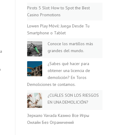
Pirots 5 Slot: How to Spot the Best
Casino Promotions
Lowen Play Móvil: Juega Desde Tu
Smartphone o Tablet
i
Conoce los martillos más
grandes del mundo.
 a
¿Sabes qué hacer para
o
obtener una licencia de
demolición? En Toros
Demoliciones te contamos.
¿CUÁLES SON LOS RIESGOS
EN UNA DEMOLICIÓN?
Зеркало Vavada Казино Все Игры
Онлайн Без Ограничений