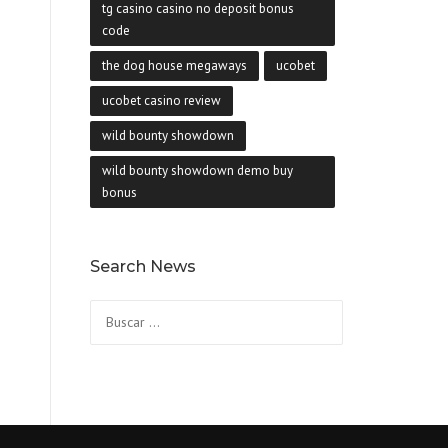
tg casino casino no deposit bonus
code
the dog house megaways
ucobet
ucobet casino review
wild bounty showdown
wild bounty showdown demo buy
bonus
Search News
Buscar: