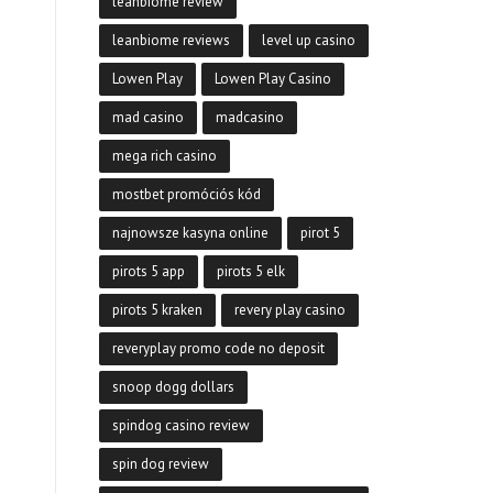
leanbiome review
leanbiome reviews
level up casino
Lowen Play
Lowen Play Casino
mad casino
madcasino
mega rich casino
mostbet promóciós kód
najnowsze kasyna online
pirot 5
pirots 5 app
pirots 5 elk
pirots 5 kraken
revery play casino
reveryplay promo code no deposit
snoop dogg dollars
spindog casino review
spin dog review