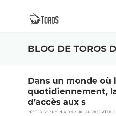
Skip
to
content
BLOG DE TOROS 
Dans un monde où la 
quotidiennement, la
d’accès aux s
POSTED BY
ADMLNLX
ON
ABRIL 21, 2025
WITH
0