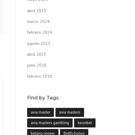
abril 2025
marzo 2024
febrero 2024
agosto 2023
abril 2023
junio 2018
febrero 2018
Find by Tags
avia master
avia masters
avia masters gambling
beonbet
betano review
Betify bonus