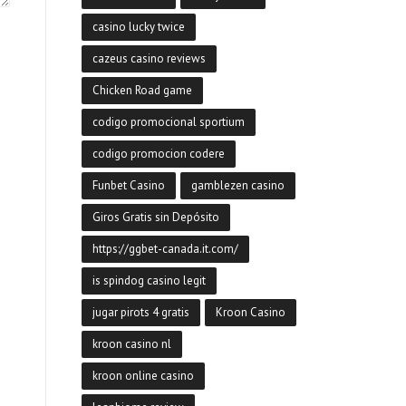
casino lucky twice
cazeus casino reviews
Chicken Road game
codigo promocional sportium
codigo promocion codere
Funbet Casino
gamblezen casino
Giros Gratis sin Depósito
https://ggbet-canada.it.com/
is spindog casino legit
jugar pirots 4 gratis
Kroon Casino
kroon casino nl
kroon online casino