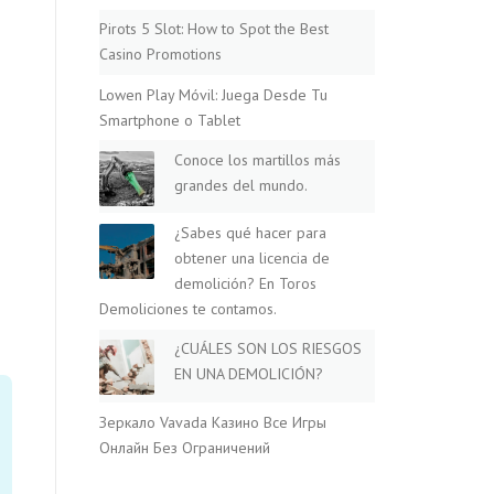
Pirots 5 Slot: How to Spot the Best
Casino Promotions
Lowen Play Móvil: Juega Desde Tu
Smartphone o Tablet
Conoce los martillos más
grandes del mundo.
¿Sabes qué hacer para
obtener una licencia de
demolición? En Toros
Demoliciones te contamos.
¿CUÁLES SON LOS RIESGOS
EN UNA DEMOLICIÓN?
Зеркало Vavada Казино Все Игры
Онлайн Без Ограничений