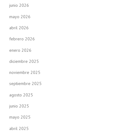
junio 2026
mayo 2026
abril 2026
febrero 2026
enero 2026
diciembre 2025
noviembre 2025
septiembre 2025
agosto 2025
junio 2025
mayo 2025
abril 2025