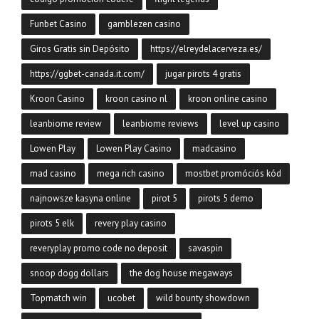
Funbet Casino
gamblezen casino
Giros Gratis sin Depósito
https://elreydelacerveza.es/
https://ggbet-canada.it.com/
jugar pirots 4 gratis
Kroon Casino
kroon casino nl
kroon online casino
leanbiome review
leanbiome reviews
level up casino
Lowen Play
Lowen Play Casino
madcasino
mad casino
mega rich casino
mostbet promóciós kód
najnowsze kasyna online
pirot 5
pirots 5 demo
pirots 5 elk
revery play casino
reveryplay promo code no deposit
savaspin
snoop dogg dollars
the dog house megaways
Topmatch win
ucobet
wild bounty showdown