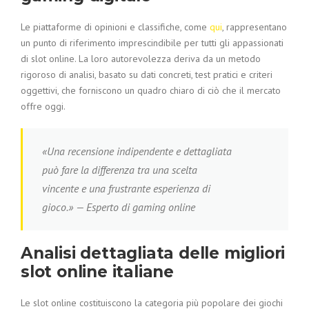
Le piattaforme di opinioni e classifiche, come
qui
, rappresentano
un punto di riferimento imprescindibile per tutti gli appassionati
di slot online. La loro autorevolezza deriva da un metodo
rigoroso di analisi, basato su dati concreti, test pratici e criteri
oggettivi, che forniscono un quadro chiaro di ciò che il mercato
offre oggi.
«Una recensione indipendente e dettagliata
può fare la differenza tra una scelta
vincente e una frustrante esperienza di
gioco.» — Esperto di gaming online
Analisi dettagliata delle migliori
slot online italiane
Le slot online costituiscono la categoria più popolare dei giochi