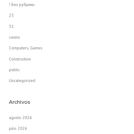
! Без рубрики
25
51
casino
Computers, Games
Construction
public
Uncategorized
Archivos
agosto 2026
julio 2026