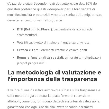
d’azzardo digitali. Secondo i dati del settore, più dell’
80%
dei
giocatori preferisce questi videopoker per la loro varietà di
temi, funzionalità e potenziali vincite. La scelta delle migliori slot
deve tener conto di vari fattori, tra cui:
RTP (Return to Player):
percentuale di ritorno agli
scommettitori.
Volatilità:
livello di rischio e frequenza di vincite.
Grafica e temi:
elementi estetici e coinvolgenti.
Bonus e funzionalità speciali:
giri gratuiti, moltiplicatori,
jackpot progressivi.
La metodologia di valutazione e
l’importanza della trasparenza
Il valore di una classifica autorevole si basa sulla trasparenza e
sulla metodologia adottata. Le piattaforme di recensione
affidabili, come qui, forniscono dettagli sui criteri di valutazione,
garantendo che ogni slot sia analizzata secondo parametri