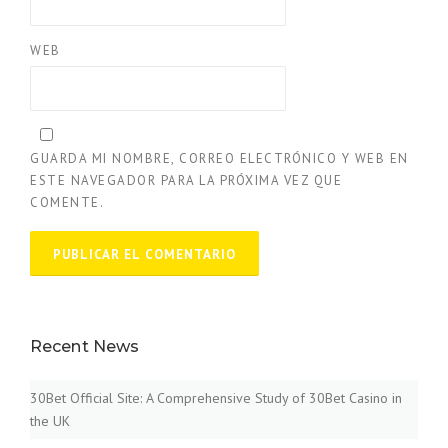
WEB
GUARDA MI NOMBRE, CORREO ELECTRÓNICO Y WEB EN
ESTE NAVEGADOR PARA LA PRÓXIMA VEZ QUE
COMENTE.
Recent News
30Bet Official Site: A Comprehensive Study of 30Bet Casino in
the UK